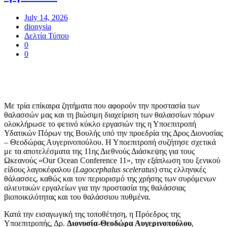
July 14, 2026
dionysia
Δελτία Τύπου
0
0
Με τρία επίκαιρα ζητήματα που αφορούν την προστασία των
θαλασσών μας και τη βιώσιμη διαχείριση των θαλασσίων πόρων
ολοκλήρωσε το φετινό κύκλο εργασιών της η Υποεπιτροπή
Υδατικών Πόρων της Βουλής υπό την προεδρία της Δρος Διονυσίας
– Θεοδώρας Αυγερινοπούλου. Η Υποεπιτροπή συζήτησε σχετικά
με τα αποτελέσματα της 11ης Διεθνούς Διάσκεψης για τους
Ωκεανούς «Our Ocean Conference 11», την εξάπλωση του ξενικού
είδους λαγοκέφαλου (
Lagocephalus sceleratus
) στις ελληνικές
θάλασσες, καθώς και τον περιορισμό της χρήσης των συρόμενων
αλιευτικών εργαλείων για την προστασία της θαλάσσιας
βιοποικιλότητας και του θαλάσσιου πυθμένα.
Κατά την εισαγωγική της τοποθέτηση, η Πρόεδρος της
Υποεπιτροπής, Δρ.
Διονυσία-Θεοδώρα Αυγερινοπούλου
,