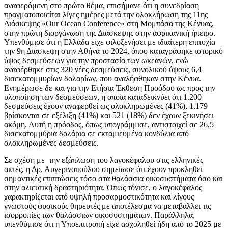
αναφερόμενη στο πρώτο θέμα, επισήμανε ότι η συνεδρίαση
πραγματοποιείται λίγες ημέρες μετά την ολοκλήρωση της 11ης
Διάσκεψης «Our Ocean Conference» στη Μομπάσα της Κένυας,
στην πρώτη διοργάνωση της Διάσκεψης στην αφρικανική ήπειρο.
Υπενθύμισε ότι η Ελλάδα είχε φιλοξενήσει με ιδιαίτερη επιτυχία
την 9η Διάσκεψη στην Αθήνα το 2024, όπου καταγράφηκε ιστορικό
ύψος δεσμεύσεων για την προστασία των ωκεανών, ενώ
αναφέρθηκε στις 320 νέες δεσμεύσεις, συνολικού ύψους 6,4
δισεκατομμυρίων δολαρίων, που αναλήφθηκαν στην Κένυα.
Ενημέρωσε δε και για την Ετήσια Έκθεση Προόδου ως προς την
υλοποίηση των δεσμεύσεων, η οποία καταδεικνύει ότι 1.200
δεσμεύσεις έχουν αναφερθεί ως ολοκληρωμένες (41%), 1.179
βρίσκονται σε εξέλιξη (41%) και 521 (18%) δεν έχουν ξεκινήσει
ακόμη. Αυτή η πρόοδος, όπως υπογράμμισε, αντιστοιχεί σε 26,5
δισεκατομμύρια δολάρια σε εκταμιευμένα κονδύλια από
ολοκληρωμένες δεσμεύσεις.
Σε σχέση με την εξάπλωση του λαγοκέφαλου στις ελληνικές
ακτές, η Δρ. Αυγερινοπούλου σημείωσε ότι έχουν προκληθεί
σημαντικές επιπτώσεις τόσο στα θαλάσσια οικοσυστήματα όσο και
στην αλιευτική δραστηριότητα. Όπως τόνισε,
ο λαγοκέφαλος
χαρακτηρίζεται από υψηλή προσαρμοστικότητα και λίγους
γνωστούς φυσικούς θηρευτές με αποτέλεσμα να μεταβάλλει τις
ισορροπίες των θαλάσσιων οικοσυστημάτων. Παράλληλα,
υπενθύμισε ότι η Υποεπιτροπή είχε ασχοληθεί ήδη από το 2025 με