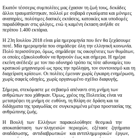
Εκατόν τέσσερις συμπολίτες μας έχασαν τη ζωή τους, δεκάδες
άλλοι τραυματίστηκαν, πολλοί με σοβαρά εγκαύματα και μόνιμες
αναπηρίες, πολύτιμες δασικές εκτάσεις, κατοικίες και υποδομές
παραδόθηκαν στις φλόγες, ενώ η καμένη έκταση ανήλθε σε
περίπου 1.400 εκτάρια.
Η 23η Ιουλίου 2018 είναι μία ημερομηνία που δεν θα ξεχάσουμε
ποτέ. Μία ημερομηνία που σημάδεψε όλη την ελληνική κοινωνία.
Πολύ περισσότερο, όμως, σημάδεψε τις οικογένειες των θυμάτων,
οι οποίες εξακολουθούν να θρηνούν έως και σήμερα. Η ημέρα
εκείνη ανέδειξε με τον πιο οδυνηρό τρόπο τις τότε αδυναμίες του
κρατικού μηχανισμού ως προς την πρόληψη, τον συντονισμό και τη
διαχείριση κρίσεων. Οι πολίτες έμειναν χωρίς έγκαιρη ενημέρωση,
χωρίς σαφείς οδηγίες, χωρίς οργανωμένο σχέδιο διαφυγής.
Σήμερα, στεκόμαστε με σεβασμό απέναντι στη μνήμη των
ανθρώπων που χάθηκαν. Όμως, χρέος της Πολιτείας είναι να
μετατρέψει τη μνήμη σε ευθύνη, τη θλίψη σε δράση και τα
διδάγματα της τραγωδίας σε συγκεκριμένα μέτρα προστασίας της
ανθρώπινης ζωής.
Η Βουλή των Ελλήνων παρακολούθησε θεσμικά την
αποκατάσταση των πληγεισών περιοχών, εξέτασε ζητήματα
αναδάσωσης, αντιδιαβρωτικών και αντιπλημμυρικών έργων,