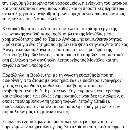
την εύρυθμη λειτουργία του νοσοκομείου, η ενίσχυση του ιατρικού
και νοσηλευτικού δυναμικού, καθώς και οι προοπτικές περαιτέρω
ανάπτυξης για την αναβάθμιση των παρεχόμενων υπηρεσιών προς
τους πολίτες της Νότιας Ηλείας.
​Κεντρικό θέμα της συζήτησης αποτέλεσε το κρίσιμο έργο της
ενεργειακής αναβάθμισης της Νοσηλευτικής Μονάδας μέσω
χρηματοδότησης από το Ταμείο Ανάκαμψης και Ανθεκτικότητας.
Πρόκειται για ένα ζήτημα που βρίσκεται ψηλά στην ατζέντα της κας
Αυγερινοπούλου, λόγω της ιδιότητάς της ως Προέδρου της
Επιτροπής Περιβάλλοντος, και το οποίο θα συμβάλει ουσιαστικά
στη βελτίωση των συνθηκών λειτουργίας της Μονάδας και την
ασφάλεια των υποδομών.
​Παράλληλα, η Βουλευτής, με τη γνωστή ευαισθησία που τη
διακρίνει για τα άτομα με αναπηρία, έδειξε ιδιαίτερο ενδιαφέρον
για τις νέες υποδομές καθολικής προσβασιμότητας του
αναβαθμισμένου Κ.Υ. Κρεστένων. Συγκεκριμένα, ενημερώθηκε
και επιθεώρησε τις ειδικές ενημερωτικές πινακίδες των χώρων, οι
οποίες περιλαμβάνουν τη γραφή τυφλών Μπράιγ (Braille),
διασφαλίζοντας την αυτόνομη και ασφαλή περιήγηση όλων των
συμπολιτών μας στη μονάδα υγείας.
​Επιπλέον, εξετάστηκαν οι προοπτικές για τη διεύρυνση των
παρεχόμενων υπηρεσιών υγείας. Στο πλαίσιο αυτό, συζητήθηκε ο