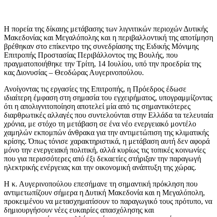
Η πορεία της δίκαιης μετάβασης των λιγνιτικών περιοχών Δυτικής
Μακεδονίας και Μεγαλόπολης και η περιβαλλοντική της αποτίμηση
βρέθηκαν στο επίκεντρο της συνεδρίασης της Ειδικής Μόνιμης
Επιτροπής Προστασίας Περιβάλλοντος της Βουλής, που
πραγματοποιήθηκε την Τρίτη, 14 Ιουλίου, υπό την προεδρία της
κας Διονυσίας – Θεοδώρας Αυγερινοπούλου.
Ανοίγοντας τις εργασίες της Επιτροπής, η Πρόεδρος έδωσε
ιδιαίτερη έμφαση στη σημασία του εγχειρήματος, υπογραμμίζοντας
ότι η απολιγνιτοποίηση αποτελεί μία από τις σημαντικότερες
διαρθρωτικές αλλαγές που συντελούνται στην Ελλάδα τα τελευταία
χρόνια, με στόχο τη μετάβαση σε ένα νέο ενεργειακό μοντέλο
χαμηλών εκπομπών άνθρακα για την αντιμετώπιση της κλιματικής
κρίσης. Όπως τόνισε χαρακτηριστικά, η μετάβαση αυτή δεν αφορά
μόνο την ενεργειακή πολιτική, αλλά κυρίως τις τοπικές κοινωνίες
που για περισσότερες από έξι δεκαετίες στήριξαν την παραγωγή
ηλεκτρικής ενέργειας και την οικονομική ανάπτυξη της χώρας.
Η κ. Αυγερινοπούλου επεσήμανε τη σημαντική πρόκληση που
αντιμετωπίζουν σήμερα η Δυτική Μακεδονία και η Μεγαλόπολη,
προκειμένου να μετασχηματίσουν το παραγωγικό τους πρότυπο, να
δημιουργήσουν νέες ευκαιρίες απασχόλησης και