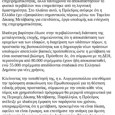
επιχειρηματικότητας, αλλά ταυτόχρονα να αποκαταστήσουν το
φυσικό περιβάλλον που επηρεάστηκε από τη λιγνιτική
δραστηριότητα. Στο πλαίσιο αυτό, η Πρόεδρος ανέφερε ότι η
Ελλάδα έχει εξασφαλίσει σημαντικούς πόρους μέσω του Ταμείου
Δίκαιης Μετάβασης για επενδύσεις, έργα υποδομής και ενίσχυση
της επιχειρηματικότητας.
Ιδιαίτερη βαρύτητα έδωσε στην περιβαλλοντική διάσταση της
μεταλιγνιτικής εποχής, σημειώνοντας ότι η αποκατάσταση των
ορυχείων και των εδαφών, η διαχείριση των υδάτινων πόρων, η
προστασία της βιοποικιλότητας και η δημιουργία νέων πράσινων
υποδομών αποτελούν βασικές προϋποθέσεις ώστε η μετάβαση να
είναι ουσιαστικά βιώσιμη. Πρόσθεσε δε, ότι σύμφωνα με τη ΔΕΗ,
περισσότερα από 80.000 στρέμματα έχουν ήδη αποκατασταθεί,
ενώ 55.000 στρέμματα αποδίδονται σταδιακά στο Ελληνικό
Δημόσιο για νέες χρήσεις.
Κλείνοντας την τοποθέτησή της, η κ. Αυγερινοπούλου υπενθύμισε
την πρόσφατη ανακοίνωση του Πρωθυπουργού για τη θέσπιση
ειδικής ρήτρας προστασίας, σύμφωνα με την οποία κάθε νέος
νόμος και χρηματοδοτικό πρόγραμμα θα μεριμνά υποχρεωτικά για
τις Περιοχές Δίκαιης Μετάβασης. Παράλληλα, η Πρόεδρος
ανέδειξε με ιδιαίτερη έμφαση τον παράγοντα του χρόνου,
υπογραμμίζοντας ότι η μετάβαση, προκειμένου να είναι δίκαιη,
οφείλει να είναι έγκαιρη, και επεσήμανε την ανάγκη για άμεση