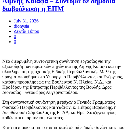
Λίμνης Καϊάφα – Σύντομα σε δημόσια
διαβούλευση η ΕΠΜ
July 31, 2026
dionysia
Δελτία Τύπου
0
0
Νέα διευρυμένη συντονιστική συνάντηση εργασίας για την
αξιοποίηση των ιαματικών πηγών και της Λίμνης Καϊάφα και την
ολοκλήρωση της σχετικής Ειδικής Περιβαλλοντικής Μελέτης
πραγματοποιήθηκε στο Υπουργείο Περιβάλλοντος και Ενέργειας,
κατόπιν προσκλήσεως της Βουλευτού Ν. Ηλείας, Ν.Δ., και
Προέδρου της Επιτροπής Περιβάλλοντος της Βουλής, Δρος
Διονυσίας – Θεοδώρας Αυγερινοπούλου.
Στη συντονιστική συνάντηση μετείχαν ο Γενικός Γραμματέας
Φυσικού Περιβάλλοντος και Υδάτων, κ. Πέτρος Βαρελίδης, η
Διευθύνουσα Σύμβουλος της ΕΤΑΔ, κα Ηρώ Χατζηγεωργίου,
καθώς και οι αρμόδιοι μελετητές.
Κατά τη διάρκεια της τέταρτης κατά σειρά ειδικής συνάντησης που