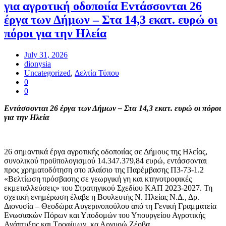
για αγροτική οδοποιία Εντάσσονται 26
έργα των Δήμων – Στα 14,3 εκατ. ευρώ οι
πόροι για την Ηλεία
July 31, 2026
dionysia
Uncategorized
,
Δελτία Τύπου
0
0
Εντάσσονται 26 έργα των Δήμων – Στα 14,3 εκατ. ευρώ οι πόροι
για την Ηλεία
26 σημαντικά έργα αγροτικής οδοποιίας σε Δήμους της Ηλείας,
συνολικού προϋπολογισμού 14.347.379,84 ευρώ, εντάσσονται
προς χρηματοδότηση στο πλαίσιο της Παρέμβασης Π3-73-1.2
«Βελτίωση πρόσβασης σε γεωργική γη και κτηνοτροφικές
εκμεταλλεύσεις» του Στρατηγικού Σχεδίου ΚΑΠ 2023-2027. Τη
σχετική ενημέρωση έλαβε η Βουλευτής Ν. Ηλείας Ν.Δ., Δρ.
Διονυσία – Θεοδώρα Αυγερινοπούλου από τη Γενική Γραμματεία
Ενωσιακών Πόρων και Υποδομών του Υπουργείου Αγροτικής
Ανάπτυξης και Τροφίμων, κα Αργυρώ Ζέρβα.