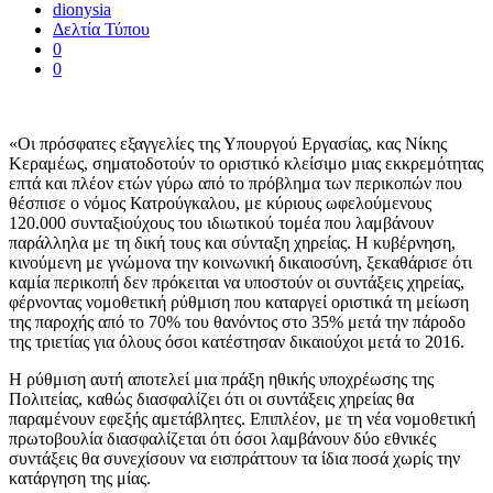
dionysia
Δελτία Τύπου
0
0
«Οι πρόσφατες εξαγγελίες της Υπουργού Εργασίας, κας Νίκης
Κεραμέως, σηματοδοτούν το οριστικό κλείσιμο μιας εκκρεμότητας
επτά και πλέον ετών γύρω από το πρόβλημα των περικοπών που
θέσπισε ο νόμος Κατρούγκαλου, με κύριους ωφελούμενους
120.000 συνταξιούχους του ιδιωτικού τομέα που λαμβάνουν
παράλληλα με τη δική τους και σύνταξη χηρείας. Η κυβέρνηση,
κινούμενη με γνώμονα την κοινωνική δικαιοσύνη, ξεκαθάρισε ότι
καμία περικοπή δεν πρόκειται να υποστούν οι συντάξεις χηρείας,
φέρνοντας νομοθετική ρύθμιση που καταργεί οριστικά τη μείωση
της παροχής από το 70% του θανόντος στο 35% μετά την πάροδο
της τριετίας για όλους όσοι κατέστησαν δικαιούχοι μετά το 2016.
Η ρύθμιση αυτή αποτελεί μια πράξη ηθικής υποχρέωσης της
Πολιτείας, καθώς διασφαλίζει ότι οι συντάξεις χηρείας θα
παραμένουν εφεξής αμετάβλητες. Επιπλέον, με τη νέα νομοθετική
πρωτοβουλία διασφαλίζεται ότι όσοι λαμβάνουν δύο εθνικές
συντάξεις θα συνεχίσουν να εισπράττουν τα ίδια ποσά χωρίς την
κατάργηση της μίας.