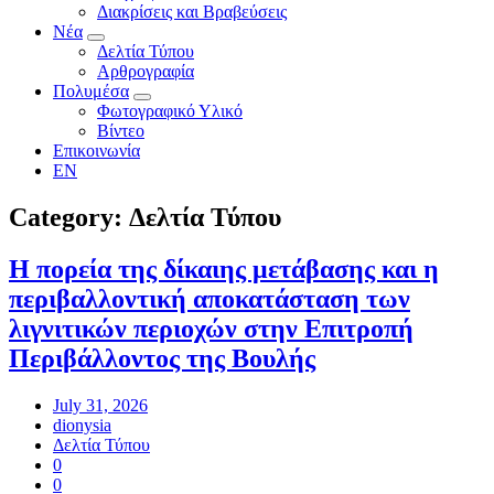
Διακρίσεις και Βραβεύσεις
Νέα
Δελτία Τύπου
Αρθρογραφία
Πολυμέσα
Φωτογραφικό Υλικό
Βίντεο
Επικοινωνία
EN
Category: Δελτία Τύπου
Η πορεία της δίκαιης μετάβασης και η
περιβαλλοντική αποκατάσταση των
λιγνιτικών περιοχών στην Επιτροπή
Περιβάλλοντος της Βουλής
July 31, 2026
dionysia
Δελτία Τύπου
0
0