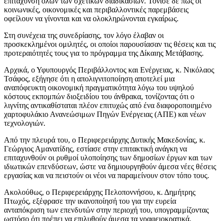
επιτάχυνση όλων των σχετικών διαδικασιών. Τόνισε δε πως οι
κοινωνικές, οικονομικές και περιβαλλοντικές παρεμβάσεις
οφείλουν να γίνονται και να ολοκληρώνονται εγκαίρως.
Στη συνέχεια της συνεδρίασης, τον λόγο έλαβαν οι
προσκεκλημένοι ομιλητές, οι οποίοι παρουσίασαν τις θέσεις και τις
προτεραιότητές τους για το πρόγραμμα της Δίκαιης Μετάβασης.
Αρχικά, ο Υφυπουργός Περιβάλλοντος και Ενέργειας, κ. Νικόλαος
Τσάφος, εξήγησε ότι η απολιγνιτοποίηση αποτελεί μια
αναπόφευκτη οικονομική πραγματικότητα λόγω του υψηλού
κόστους εκπομπών διοξειδίου του άνθρακα, τονίζοντας ότι ο
λιγνίτης αντικαθίσταται πλέον επιτυχώς από ένα διαφοροποιημένο
χαρτοφυλάκιο Ανανεώσιμων Πηγών Ενέργειας (ΑΠΕ) και νέων
τεχνολογιών.
Από την πλευρά του, ο Περιφερειάρχης Δυτικής Μακεδονίας, κ.
Γεώργιος Αμανατίδης, εστίασε στην επιτακτική ανάγκη να
επιταχυνθούν οι ρυθμοί υλοποίησης των δημοσίων έργων και των
ιδιωτικών επενδύσεων, ώστε να δημιουργηθούν άμεσα νέες θέσεις
εργασίας και να πειστούν οι νέοι να παραμείνουν στον τόπο τους.
Ακολούθως, ο Περιφερειάρχης Πελοποννήσου, κ. Δημήτρης
Πτωχός, εξέφρασε την ικανοποίησή του για την ευρεία
ανταπόκριση των επενδυτών στην περιοχή του, υπογραμμίζοντας
ωστόσο ότι πρέπει να επιλυθούν άμεσα τα γραφειοκρατικά,