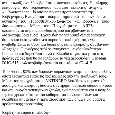
αντιμετωπίζουν πλέον βαρύτατες ποινικές συνέπειες. Η πλήρης
λειτουργία του ευρωπαϊκού αριθμού έκτακτης ανάγκης
«112»αποτέλεσε μία από τις πρώτες προτεραιότητες της
Κυβέρνησης. Ενισχύσαμε ακόμα σημαντικά το ανθρώπινο
δυναμικό του Πυροσβεστικού Σώματος και ιδρύσαμε τους
δασοκομάντος. Μέσω του Προγράμματος «ΑΙΓΙΣ»
υλοποιούνται σήμερα επενδύσεις που υπερβαίνουν τα 2
δισεκατομμύρια ευρώ. Έχουν ήδη παραληφθεί νέα αεροσκάφη,
drones και εκατοντάδες νέα πυροσβεστικά οχήματα, ενώ
αναβαθμίζεται το σύστημα διοίκησης και διαχείρισης συμβάντων
«Engage». Ο εναέριος στόλος ενισχύεται με νέα ελικόπτερα
Leonardo και SuperPuma, ενώ η Ελλάδα συγκαταλέγεται στις
πρώτες χώρες που θα παραλάβουν τα νέα αεροσκάφη Canadair
DHC-515, ενώ αναβαθμίζονται τα υφιστάμενα CL-415.
Το 90% έως 95% των δασικών πυρκαγιών αντιμετωπίζονται πλέον
αποτελεσματικά εντός τις πρώτες ώρες από την εκδήλωσή τους.
Μέσω του προγράμματος ANTINERO διατέθηκαν σημαντικά
ποσά για καθαρισμούς δασών, συντήρηση δασικού οδικού δικτύου
και δημιουργία αντιπυρικών ζωνών, ενώ προωθείται και ο θεσμός
της υποχρεωτικότητας του καθαρισμού των οικοπέδων και
αυξήθηκε σημαντικά η χρηματοδότηση των δήμων για δράσεις
προληπτικής προστασίας.
Κυρίες και κύριοι συνάδελφοι,