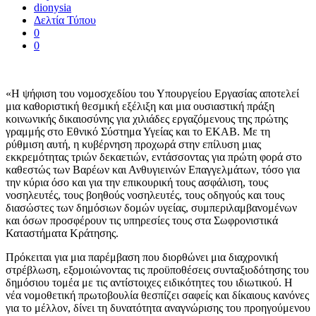
dionysia
Δελτία Τύπου
0
0
«Η ψήφιση του νομοσχεδίου του Υπουργείου Εργασίας αποτελεί
μια καθοριστική θεσμική εξέλιξη και μια ουσιαστική πράξη
κοινωνικής δικαιοσύνης για χιλιάδες εργαζόμενους της πρώτης
γραμμής στο Εθνικό Σύστημα Υγείας και το ΕΚΑΒ. Με τη
ρύθμιση αυτή, η κυβέρνηση προχωρά στην επίλυση μιας
εκκρεμότητας τριών δεκαετιών, εντάσσοντας για πρώτη φορά στο
καθεστώς των Βαρέων και Ανθυγιεινών Επαγγελμάτων, τόσο για
την κύρια όσο και για την επικουρική τους ασφάλιση, τους
νοσηλευτές, τους βοηθούς νοσηλευτές, τους οδηγούς και τους
διασώστες των δημόσιων δομών υγείας, συμπεριλαμβανομένων
και όσων προσφέρουν τις υπηρεσίες τους στα Σωφρονιστικά
Καταστήματα Κράτησης.
Πρόκειται για μια παρέμβαση που διορθώνει μια διαχρονική
στρέβλωση, εξομοιώνοντας τις προϋποθέσεις συνταξιοδότησης του
δημόσιου τομέα με τις αντίστοιχες ειδικότητες του ιδιωτικού. Η
νέα νομοθετική πρωτοβουλία θεσπίζει σαφείς και δίκαιους κανόνες
για το μέλλον, δίνει τη δυνατότητα αναγνώρισης του προηγούμενου