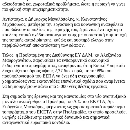
αδειοδοτικά και χωροταξικά προβλήματα, ώστε η περιοχή να γίνει
πιο φιλική στην επιχειρηματικότητα.
Αντίστοιχα, ο Δήμαρχος Μεγαλόπολης, κ. Κωνσταντίνος
Μιχόπουλος, μετέφερε την εργασιακή και κοινωνική ανασφάλεια
που βιώνουν οι πολίτες της περιοχής του, ζητώντας ένα ταχύτερο
και δεσμευτικό σχέδιο ανασυγκρότησης με ουσιαστική συμμετοχή
της τοπικής αυτοδιοίκησης, καθώς και αυστηρό έλεγχο στην
περιβαλλοντική αποκατάσταση των εδαφών.
Τέλος, η Προϊσταμένη της Διεύθυνσης ΕΥ ΔΑΜ, κα Αλεξάνδρα
Μαυρογονάτου, παρουσίασε τα ενθαρρυντικά οικονομικά
δεδομένα του προγράμματος, αναφέροντας ότι η Ειδική Υπηρεσία
διαχειρίζεται πόρους ύψους 2,37 δισ. ευρώ, με το 98% του
προϋπολογισμού του ΕΣΠΑ να έχει ήδη ενεργοποιηθεί,
χρηματοδοτώντας εκατοντάδες επενδυτικά σχέδια που αναμένεται
να δημιουργήσουν πάνω από 5.000 νέες θέσεις εργασίας.
Στη σημασία της έρευνας και της καινοτομίας στο νέο αναπτυξιακό
μοντέλο αναφέρθηκε ο Πρόεδρος του Δ.Σ. του ΕΚΕΤΑ, Δρ.
Ευάγγελος Μπεκιάρης, φέρνοντας ως χαρακτηριστικό παράδειγμα
το παράρτημα του ΕΚΕΤΑ στην Πτολεμαΐδα, το οποίο προσελκύει
υψηλής εξειδίκευσης ερευνητικό δυναμικό και σημαντικά
ανταγωνιστικά ευρωπαϊκά κονδύλια.