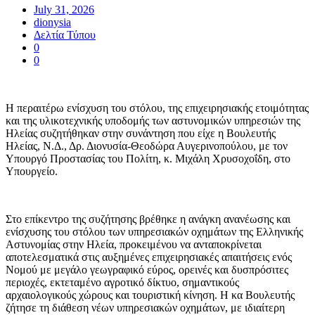
July 31, 2026
dionysia
Δελτία Τύπου
0
0
Η περαιτέρω ενίσχυση του στόλου, της επιχειρησιακής ετοιμότητας
και της υλικοτεχνικής υποδομής των αστυνομικών υπηρεσιών της
Ηλείας συζητήθηκαν στην συνάντηση που είχε η Βουλευτής
Ηλείας, Ν.Δ., Δρ. Διονυσία-Θεοδώρα Αυγερινοπούλου, με τον
Υπουργό Προστασίας του Πολίτη, κ. Μιχάλη Χρυσοχοΐδη, στο
Υπουργείο.
Στο επίκεντρο της συζήτησης βρέθηκε η ανάγκη ανανέωσης και
ενίσχυσης του στόλου των υπηρεσιακών οχημάτων της Ελληνικής
Αστυνομίας στην Ηλεία, προκειμένου να ανταποκρίνεται
αποτελεσματικά στις αυξημένες επιχειρησιακές απαιτήσεις ενός
Νομού με μεγάλο γεωγραφικό εύρος, ορεινές και δυσπρόσιτες
περιοχές, εκτεταμένο αγροτικό δίκτυο, σημαντικούς
αρχαιολογικούς χώρους και τουριστική κίνηση. Η κα Βουλευτής
ζήτησε τη διάθεση νέων υπηρεσιακών οχημάτων, με ιδιαίτερη