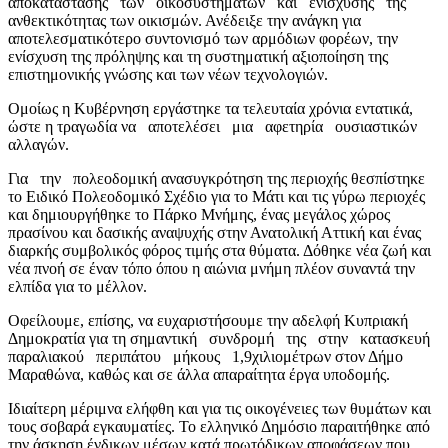
αποκατάστασης των οικοσυστημάτων και ενίσχυσης της
ανθεκτικότητας των οικισμών. Ανέδειξε την ανάγκη για
αποτελεσματικότερο συντονισμό των αρμόδιων φορέων, την
ενίσχυση της πρόληψης και τη συστηματική αξιοποίηση της
επιστημονικής γνώσης και των νέων τεχνολογιών.
Ομοίως η Κυβέρνηση εργάστηκε τα τελευταία χρόνια εντατικά,
ώστε η τραγωδία να αποτελέσει μια αφετηρία ουσιαστικών
αλλαγών.
Για την πολεοδομική ανασυγκρότηση της περιοχής θεσπίστηκε
το Ειδικό Πολεοδομικό Σχέδιο για το Μάτι και τις γύρω περιοχές
και δημιουργήθηκε το Πάρκο Μνήμης, ένας μεγάλος χώρος
πρασίνου και δασικής αναψυχής στην Ανατολική Αττική και ένας
διαρκής συμβολικός φόρος τιμής στα θύματα. Δόθηκε νέα ζωή και
νέα πνοή σε έναν τόπο όπου η αιώνια μνήμη πλέον συναντά την
ελπίδα για το μέλλον.
Οφείλουμε, επίσης, να ευχαριστήσουμε την αδελφή Κυπριακή
Δημοκρατία για τη σημαντική συνδρομή της στην κατασκευή
παραλιακού περιπάτου μήκους 1,9χιλιομέτρων στον Δήμο
Μαραθώνα, καθώς και σε άλλα απαραίτητα έργα υποδομής.
Ιδιαίτερη μέριμνα ελήφθη και για τις οικογένειες των θυμάτων και
τους σοβαρά εγκαυματίες. Το ελληνικό Δημόσιο παραιτήθηκε από
την άσκηση ένδικων μέσων κατά πρωτόδικων αποφάσεων που