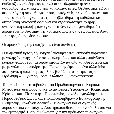
επιδικάζουν αποζημιώσεις, ενώ αυτές θωρακίστηκαν ως
αφορολόγητες, ανεκχώρητες και ακατάσχετες. Θεσπίστηκε ειδική
αφορολόγητη σύνταξη για τους συγγενείς των θυμάτων και
τους σοβαρά εγκαυματίες, προβλέφθηκε η καθολική και
αυτοδίκαιη διαγραφή οφειλών και εξασφαλίστηκε πλήρης
υγειονομική κάλυψη των εγκαυματιών, ενώ οργανώθηκε έτι
περαιτέρω το σύστημα της κρατικής αρωγής της χώρας μας. Αυτά
τα μέτρα, όμως, δεν αρκούν.
Οι προκλήσεις της εποχής μας είναι σύνθετες.
Η κλιματική κρίση δημιουργεί συνθήκες που ευνοούν πυρκαγιές
μεγάλης έντασης και έκτασης, πλημμύρες και άλλα επικίνδυνα
καιρικά φαινόμενα, τα οποία εμφανίζονται όλο και συχνότερα και
με μεγαλύτερη σφοδρότητα. Για να μην ζήσουμε ένα άλλο Μάτι
ποτέ ξανά, η πολιτική μας πλέον βασίζεται στο τρίπτυχο:
Πρόληψη – Έγκαιρη Αντιμετώπιση Αποκατάσταση.
Το 2021 με πρωτοβουλία του Πρωθυπουργού κ. Κυριάκου
Μητσοτάκη δημιουργήθηκε το αυτοτελές Υπουργείο Κλιματικής
Κρίσης και Πολιτικής Προστασίας, αναδιοργανώθηκε το
Πυροσβεστικό Σώμα και επικαιροποιήθηκαν ο Εθνικός Χάρτης
Εκτίμησης Κινδύνου Δασικών Πυρκαγιών και οι σχετικές
πυροσβεστικές διατάξεις. Αυστηροποιήθηκε το ποινικό πλαίσιο για
τον εμπρησμό. Όσοι ευθύνονται για την πρόκληση πυρκαγιών