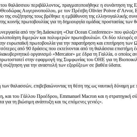
ία του θαλάσσιου περιβάλλοντος, πραγματοποιήθηκε η συνάντηση της
ς-Θεοδώρας Αυγερινοπούλου, με τον Πρέσβη Olivier Poivre d’Arvor
ρο της συζήτησης τους βρέθηκε η εμβάθυνση της ελληνογαλλικής συν
φατης κοινής πρωτοβουλίας για τη δημιουργία ομάδας προστασίας τω
 συνεργασία από την 9η Διάσκεψη «Our Ocean Conference» που φιλοξ
λοποίηση διμερών και πολυμερών πρωτοβουλιών. Οι δύο πλευρές συνομ
στην ευρωπαϊκή πρωτοβουλία για την παρατήρηση και επιτήρηση των
σότερες από 90 δράσεις που εκτείνονται από τη θαλάσσια επιστήμη έ
διακυβερνητικό οργανισμό «Mercator» με έδρα τη Γαλλία, ο οποίος
ωτοστατεί στην εφαρμογή της Συμφωνίας του ΟΗΕ για τη Βιοποικιλό
νή συζήτηση για την αναστολή των εξορύξεων σε βαθέα ύδατα.
η των θαλασσών, επιβεβαιώνοντας τη θέση της ως ναυτική δύναμη με
 και του Γάλλου Προέδρου, Emmanuel Macron και η στρατηγική σύμ
 για τη βιώσιμη ανάπτυξη και τις επόμενες γενιές».