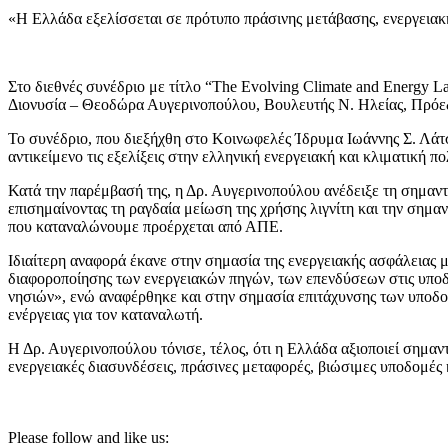
«Η Ελλάδα εξελίσσεται σε πρότυπο πράσινης μετάβασης, ενεργειακ
Στο διεθνές συνέδριο με τίτλο “The Evolving Climate and Energy L
Διονυσία – Θεοδώρα Αυγερινοπούλου, Βουλευτής Ν. Ηλείας, Πρόεδ
Το συνέδριο, που διεξήχθη στο Κοινωφελές Ίδρυμα Ιωάννης Σ. Λάτση
αντικείμενο τις εξελίξεις στην ελληνική ενεργειακή και κλιματική 
Κατά την παρέμβασή της, η Δρ. Αυγερινοπούλου ανέδειξε τη σημαντικ
επισημαίνοντας τη ραγδαία μείωση της χρήσης λιγνίτη και την σημ
που καταναλώνουμε προέρχεται από ΑΠΕ.
Ιδιαίτερη αναφορά έκανε στην σημασία της ενεργειακής ασφάλειας μ
διαφοροποίησης των ενεργειακών πηγών, των επενδύσεων στις υποδ
νησιών», ενώ αναφέρθηκε και στην σημασία επιτάχυνσης των υποδο
ενέργειας για τον καταναλωτή.
Η Δρ. Αυγερινοπούλου τόνισε, τέλος, ότι η Ελλάδα αξιοποιεί σημα
ενεργειακές διασυνδέσεις, πράσινες μεταφορές, βιώσιμες υποδομές κ
Please follow and like us: