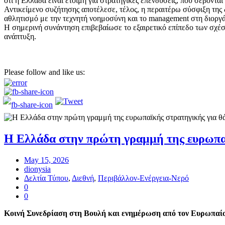
ότι η Ελλάδα είναι έτοιμη για στρατηγικές επενδύσεις, που σέβονται
Αντικείμενο συζήτησης αποτέλεσε, τέλος, η περαιτέρω σύσφιξη της
αθλητισμό με την τεχνητή νοημοσύνη και το management στη διορ
Η σημερινή συνάντηση επιβεβαίωσε το εξαιρετικό επίπεδο των σχέσε
ανάπτυξη.
Please follow and like us:
Η Ελλάδα στην πρώτη γραμμή της ευρωπαϊκ
May 15, 2026
dionysia
Δελτία Τύπου
,
Διεθνή
,
Περιβάλλον-Ενέργεια-Νερό
0
0
Κοινή Συνεδρίαση στη Βουλή και ενημέρωση από τον Ευρωπαί