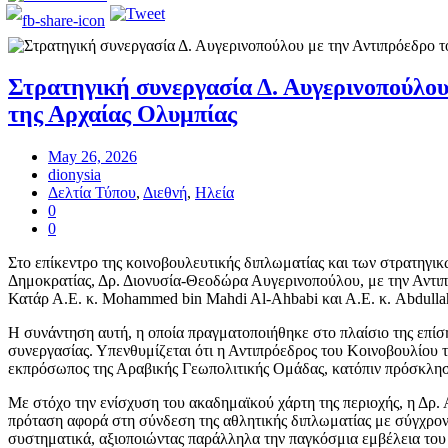
Στρατηγική συνεργασία Δ. Αυγερινοπούλου
της Αρχαίας Ολυμπίας
May 26, 2026
dionysia
Δελτία Τύπου
,
Διεθνή
,
Ηλεία
0
0
Στο επίκεντρο της κοινοβουλευτικής διπλωματίας και των στρατηγι
Δημοκρατίας, Δρ. Διονυσία-Θεοδώρα Αυγερινοπούλου, με την Αντιπρ
Κατάρ Α.Ε. κ. Mohammed bin Mahdi Al-Ahbabi και Α.Ε. κ. Abdullah
Η συνάντηση αυτή, η οποία πραγματοποιήθηκε στο πλαίσιο της επίσ
συνεργασίας. Υπενθυμίζεται ότι η Αντιπρόεδρος του Κοινοβουλίου 
εκπρόσωπος της Αραβικής Γεωπολιτικής Ομάδας, κατόπιν πρόσκληση
Με στόχο την ενίσχυση του ακαδημαϊκού χάρτη της περιοχής, η Δρ.
πρόταση αφορά στη σύνδεση της αθλητικής διπλωματίας με σύγχρον
συστηματικά, αξιοποιώντας παράλληλα την παγκόσμια εμβέλεια του