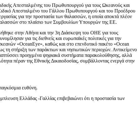
 Ειδικής Απεσταλμένης του Πρωθυπουργού για τους Ωκεανούς και
, Ειδικό Απεσταλμένο του Γάλλου Πρωθυπουργού και του Προέδρου
εργασίας για την προστασία των θαλασσών, η οποία αποκτά πλέον
ν θαλασσών στο πλαίσιο των Συμβουλίων Υπουργών της ΕΕ.
ενήθηκε στην Αθήνα και την 3η Διάσκεψη του ΟΗΕ για τους
ίλησαν για τις διεθνείς και ευρωπαϊκές πολιτικές για την
 Ωκεανών «OceanEye», καθώς και στο επενδυτικό πακέτο «Ocean
ως τη στήριξη των παράκτιων και νησιωτικών περιοχών. Αντικείμενο
 αναπτύσσει προηγμένα ψηφιακά συστήματα παρακολούθησης, αλλά
τητα πέραν της Εθνικής Δικαιοδοσίας, συμβάλλοντας ενεργά στην
 παγκόσμια ευθύνη.
πλευση Ελλάδας -Γαλλίας επιβεβαιώνει ότι η προστασία των