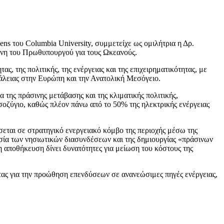
ens του Columbia University, συμμετείχε ως ομιλήτρια η Δρ.
ένη του Πρωθυπουργού για τους Ωκεανούς.
 της πολιτικής, της ενέργειας και της επιχειρηματικότητας, με
σφάλειας στην Ευρώπη και την Ανατολική Μεσόγειο.
 της πράσινης μετάβασης και της κλιματικής πολιτικής,
σοζύγιο, καθώς πλέον πάνω από το 50% της ηλεκτρικής ενέργειας
σεται σε στρατηγικό ενεργειακό κόμβο της περιοχής μέσω της
σία των νησιωτικών διασυνδέσεων και της δημιουργίας «πράσινων
 αποθήκευση δίνει δυνατότητες για μείωση του κόστους της
τας για την προώθηση επενδύσεων σε ανανεώσιμες πηγές ενέργειας,