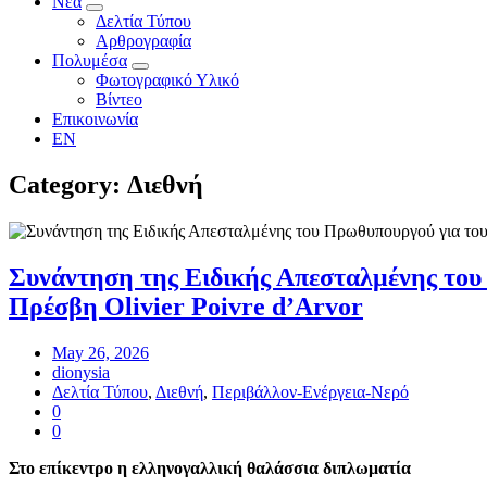
Νέα
Δελτία Τύπου
Αρθρογραφία
Πολυμέσα
Φωτογραφικό Υλικό
Βίντεο
Επικοινωνία
EN
Category: Διεθνή
Συνάντηση της Ειδικής Απεσταλμένης του 
Πρέσβη Olivier Poivre d’Arvor
May 26, 2026
dionysia
Δελτία Τύπου
,
Διεθνή
,
Περιβάλλον-Ενέργεια-Νερό
0
0
Στο επίκεντρο η ελληνογαλλική θαλάσσια διπλωματία