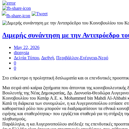
Διμερής συνάντηση με την Αντιπρόεδρο το
May 22, 2026
dionysia
Δελτία Τύπου
,
Διεθνή
,
Περιβάλλον-Ενέργεια-Νερό
0
0
Στο επίκεντρο η προληπτική διπλωματία και οι επενδυτικές προοπτικ
Μια σειρά από καίρια ζητήματα που άπτονται της κοινοβουλευτικής
Βουλευτής της Νέας Δημοκρατίας, Δρ. Διονυσία-Θεοδώρα Αυγερινοπο
Κοινοβουλίου του Κατάρ Α.Ε. κ. Mohammed bin Mahdi Al-Ahbabi κα
Κατά τη διάρκεια των συνομιλιών, η κα Αυγερινοπούλου εστίασε στ
καθοριστικό ρόλο που μπορούν να διαδραματίσουν τα εθνικά κοινο
ειρήνης και σταθερότητας» που εργάζεται σταθερά για τη στήριξη τ
πληθυσμούς.
Παράλληλα, η κα Αυγερινοπούλου ανέδειξε τις επενδυτικές προοπτ