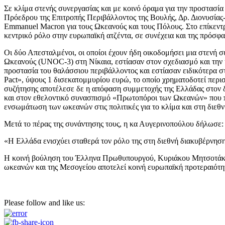
Σε κλίμα στενής συνεργασίας και με κοινό όραμα για την προστασ
Πρόεδρου της Επιτροπής Περιβάλλοντος της Βουλής, Δρ. Διονυσία
Emmanuel Macron για τους Ωκεανούς και τους Πόλους. Στο επίκεντ
κεντρικό ρόλο στην ευρωπαϊκή ατζέντα, σε συνέχεια και της πρόσ
Οι δύο Απεσταλμένοι, οι οποίοι έχουν ήδη οικοδομήσει μια στενή
Ωκεανούς (UNOC-3) στη Νίκαια, εστίασαν στον σχεδιασμό και την υ
προστασία του θαλάσσιου περιβάλλοντος και εστίασαν ειδικότερα 
Pact», ύψους 1 δισεκατομμυρίου ευρώ, το οποίο χρηματοδοτεί περισ
συζήτησης αποτέλεσε δε η απόφαση συμμετοχής της Ελλάδας στον 
και στον εθελοντικό συνασπισμό «Πρωτοπόροι των Ωκεανών» που πρ
ενσωμάτωση των ωκεανών στις πολιτικές για το κλίμα και στη διεθ
Μετά το πέρας της συνάντησης τους, η κα Αυγερινοπούλου δήλωσε:
«Η Ελλάδα ενισχύει σταθερά τον ρόλο της στη διεθνή διακυβέρνησ
Η κοινή βούληση του Έλληνα Πρωθυπουργού, Κυριάκου Μητσοτάκη,
ωκεανών και της Μεσογείου αποτελεί κοινή ευρωπαϊκή προτεραιότητα
Please follow and like us: