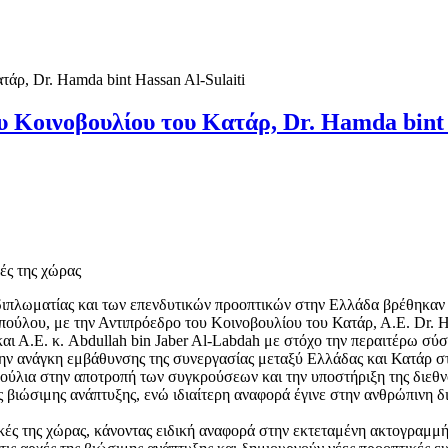
υ Κοινοβουλίου του Κατάρ, Dr. Hamda bint 
ές της χώρας
 διπλωματίας και των επενδυτικών προοπτικών στην Ελλάδα βρέθηκαν 
ύλου, με την Αντιπρόεδρο του Κοινοβουλίου του Κατάρ, Α.Ε. Dr. Ham
ι Α.Ε. κ. Abdullah bin Jaber Al-Labdah με στόχο την περαιτέρω σύ
ην ανάγκη εμβάθυνσης της συνεργασίας μεταξύ Ελλάδας και Κατάρ στ
βούλια στην αποτροπή των συγκρούσεων και την υποστήριξη της διεθν
ης βιώσιμης ανάπτυξης, ενώ ιδιαίτερη αναφορά έγινε στην ανθρώπινη 
ικές της χώρας, κάνοντας ειδική αναφορά στην εκτεταμένη ακτογραμ