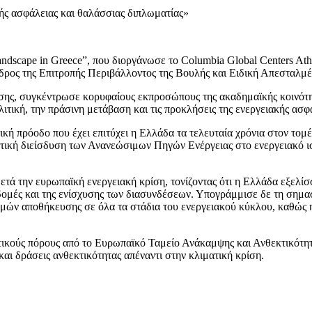
ής ασφάλειας και θαλάσσιας διπλωματίας»
andscape in Greece”, που διοργάνωσε το Columbia Global Centers Ath
ρος της Επιτροπής Περιβάλλοντος της Βουλής και Ειδική Απεσταλμ
ς, συγκέντρωσε κορυφαίους εκπροσώπους της ακαδημαϊκής κοινότητας,
πολιτική, την πράσινη μετάβαση και τις προκλήσεις της ενεργειακής α
ή πρόοδο που έχει επιτύχει η Ελλάδα τα τελευταία χρόνια στον τομέα
αντική διείσδυση των Ανανεώσιμων Πηγών Ενέργειας στο ενεργειακό ι
ετά την ευρωπαϊκή ενεργειακή κρίση, τονίζοντας ότι η Ελλάδα εξελίσ
ομές και της ενίσχυσης των διασυνδέσεων. Υπογράμμισε δε τη σημα
μών αποθήκευσης σε όλα τα στάδια του ενεργειακού κύκλου, καθώς η
ντικούς πόρους από το Ευρωπαϊκό Ταμείο Ανάκαμψης και Ανθεκτικότη
αι δράσεις ανθεκτικότητας απέναντι στην κλιματική κρίση.