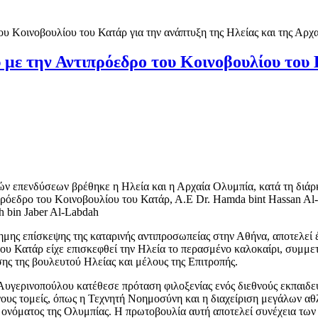
 με την Αντιπρόεδρο του Κοινοβουλίου του 
κών επενδύσεων βρέθηκε η Ηλεία και η Αρχαία Ολυμπία, κατά τη διάρ
όεδρο του Κοινοβουλίου του Κατάρ, Α.Ε Dr. Hamda bint Hassan Al-Su
 bin Jaber Al-Labdah
ημης επίσκεψης της καταρινής αντιπροσωπείας στην Αθήνα, αποτελεί 
του Κατάρ είχε επισκεφθεί την Ηλεία το περασμένο καλοκαίρι, συμμε
ς της βουλευτού Ηλείας και μέλους της Επιτροπής.
 Αυγερινοπούλου κατέθεσε πρόταση φιλοξενίας ενός διεθνούς εκπαιδε
ους τομείς, όπως η Τεχνητή Νοημοσύνη και η διαχείριση μεγάλων αθλ
 ονόματος της Ολυμπίας. Η πρωτοβουλία αυτή αποτελεί συνέχεια τω