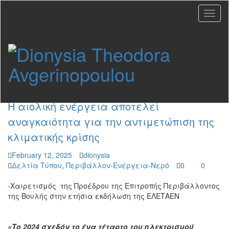
Tag: ΑΠΕ
Η αιολική ενέργεια αποτελεί
αναγκαιότητα για την αντιμετώπιση της
κλιματικής κρίσης
February 12, 2025
dionysia
Δελτία Τύπου
,
Περιβάλλον-Ενέργεια-Νερό
0
0
-Χαιρετισμός της Προέδρου της Επιτροπής Περιβάλλοντος
της Βουλής στην ετήσια εκδήλωση της ΕΛΕΤΑΕΝ
«Το 2024 σχεδόν το ένα τέταρτο του ηλεκτρισμού