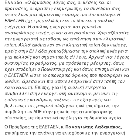
Ελλάδα.
«Ο δημόσιος λόγος σας, οι θέσεις και οι
προτάσεις, οι δράσεις ενημέρωσης, τα συνέδρια σας
αποτελούν μια σημαντική παράμετρο στο διάλογο. Η
ΕΛΕΑΤΕΝ έχει μεγαλώσει και το ίδιο και η αιολική
ενέργεια. Η αιολική ενέργεια, και γενικά οι
ανανεώσιμες πηγές, είναι αναγκαιότητα. Χρειαζόμαστε
την ενεργειακή μετάβαση ως απάντηση στην κλιματική
κρίση. Αλλά ακόμα και αν η κλιματική κρίση δεν υπήρχε,
εμείς στην Ελλάδα χρειαζόμαστε την αιολική ενέργεια
για πολλούς και σημαντικούς άλλους. Αρχικά για λόγους
οικονομίας το ρεύματος, με πρόσθετες μέριμνες, όπως
έχει υποδείξει ο Πρωθυπουργός και όπως επισημαίνει και
η ΕΛΕΤΑΕΝ, ώστε το οικονομικό όφελος που προσφέρει να
φθάνει άμεσα και πιο αποτελεσματικά στην τσέπη του
καταναλωτή. Επίσης, γιατί η αιολική ενέργεια
συμβάλλει στην ενεργειακή αυτονομία, μειώνει τις
εισαγωγές καυσίμων, αυξάνει τις εξαγωγές και
βελτιώνει το εμπορικό ισοζύγιο»
ενώ επεσήμανε την
συμβολή των ΑΠΕ στην μείωση της ατμοσφαιρικής
ρύπανσης, με σημαντικά οφέλη για τη δημόσια υγεία.
Ο Πρόεδρος της ΕΛΕΤΑΕΝ, κ.
Παναγιώτης Λαδακάκος,
επισήμανε την ανάγκη να ενισχύσουμε την ενεργειακή