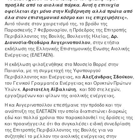
προήλθε από τα αιολικά πάρκα. Αυτή η επιτυχία
οφείλεται όχι μόνο στην Κυβέρνηση αλλά πρώτα από
όλα στον επιστημονικό κόσμο και τις επιχειρήσεις».
Αυτό τόνισε στον χαιρετισμό της, το βράδυ της
Παρασκευής 7 Φεβρουαρίου, η Πρόεδρος της Επιτροπής
Περιβάλλοντος της Βουλής, Βουλευτής Ηλείας,
Δρ.
Διονυσία-Θεοδώρα Αυγερινοπούλου
, στην ετήσια
εκδήλωση της Ελληνικής Επιστημονικής Ένωσης Αιολικής
Ενέργειας (ΕΛΕΤΑΕΝ).
Η εκδήλωση φιλοξενήθηκε στο Μουσείο Βορρέ στην
Παιανία, με τη συμμετοχή της Υφυπουργού
Περιβάλλοντος και Ενέργειας, κα
Αλεξάνδρας Σδούκου
,
του Γενικού Γραμματέα Ενέργειας και Ορυκτών Πρώτων
Υλών κ.
Αριστοτέλη Αϊβαλιώτη
, και 500 στελεχών,
εργαζομένων και φίλων της αιολικής ενέργειας.
Η κα Αυγερινοπούλου επεσήμανε την πρόοδο και την
ανάπτυξη της ΕΛΕΤΑΕΝ την οποία διαπιστώνει διαρκώς
εδώ και πολλά χρόνια που παρακολουθεί τις δράσεις της
και προανήγγειλε ότι θα συγκαλέσει ειδική συνεδρίαση
της Επιτροπής Περιβάλλοντος της Βουλής για να
συζητηθεί το μέλλον την αιολικής ενέργειας στην