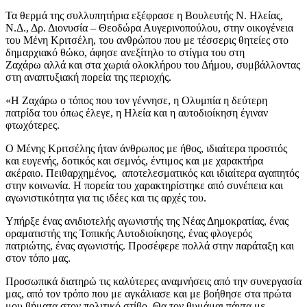
Τα θερμά της συλλυπητήρια εξέφρασε η Βουλευτής Ν. Ηλείας,
Ν.Δ., Δρ. Διονυσία – Θεοδώρα Αυγερινοπούλου, στην οικογένεια
του Μένη Κριτσέλη, του ανθρώπου που με τέσσερις θητείες στο
δημαρχιακό θώκο, άφησε ανεξίτηλο το στίγμα του στη
Ζαχάρω αλλά και στα χωριά ολοκλήρου του Δήμου, συμβάλλοντας
στη αναπτυξιακή πορεία της περιοχής.
«Η Ζαχάρω ο τόπος που τον γέννησε, η Ολυμπία η δεύτερη
πατρίδα του όπως έλεγε, η Ηλεία και η αυτοδιοίκηση έγιναν
φτωχότερες.
Ο Μένης Κριτσέλης ήταν άνθρωπος με ήθος, ιδιαίτερα προσιτός
και ευγενής, δοτικός και σεμνός, έντιμος και με χαρακτήρα
ακέραιο. Πειθαρχημένος, αποτελεσματικός και ιδιαίτερα αγαπητός
στην κοινωνία. Η πορεία του χαρακτηρίστηκε από συνέπεια και
αγωνιστικότητα για τις ιδέες και τις αρχές του.
Υπήρξε ένας ανιδιοτελής αγωνιστής της Νέας Δημοκρατίας, ένας
οραματιστής της Τοπικής Αυτοδιοίκησης, ένας φλογερός
πατριώτης, ένας αγωνιστής. Προσέφερε πολλά στην παράταξη και
στον τόπο μας.
Προσωπικά διατηρώ τις καλύτερες αναμνήσεις από την συνεργασία
μας, από τον τρόπο που με αγκάλιασε και με βοήθησε στα πρώτα
μου βήματα στον πολιτικό στίβο. Θα τον θυμάμαι πάντα με