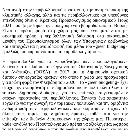
Νέα πνοή στην περιβαλλοντική προστασία, την αντιμετώπιση της
κλιματικής αλλαγής, αλλά και τις περιβαλλοντικές και υπεύθυνες
επενδύσεις δίνει ο Κρατικός Προϋπολογισμός οικονομικού έτους
2021 που ψηφίστηκε την προηγούμενη εβδομάδα από τη Βουλή.
Είναι η πρώτη φορά στη χώρα μας που ενσωματώνεται με
συστημικό τρόπο η περιβαλλοντική διάσταση στα οικονομικά
μεγέθη του Προϋπολογισμού όλων των Υπουργείων οριζοντίως
και επιτυγχάνεται η αναμόρφωσή του μέσω του «green budgeting»
ή αλλιώς του «πρασινίσματος του προϋπολογισμού».
Η πρωτοβουλία για το «πρασίνισμα των προϋπολογισμών»
ξεκίνησε στο πλαίσιο του Οργανισμού Οικονομικής Συνεργασίας
και Ανάπτυξης (ΟΟΣΑ) το 2017 με τη δημιουργία σχετικού
δικτύου συνεργασίας κρατών, στο οποίο η χώρα μας προσχώρησε
για πρώτη φορά τον Φλεβάρη του 2020. Το «green budgeting» έχει
στόχο την εναρμόνιση των δημοσιονομικών πολιτικών όλων των
τομέων δημόσιας διοίκησης για την επίτευξη συγκεκριμένων
στόχων προστασίας του περιβάλλοντος. Συνιστά ένα απαραίτητο
εργαλείο για την συνοχή των τομεακών πολιτικών και την οριζόντια
ενσωμάτωση των περιβαλλοντικών και κλιματικών στόχων σε
όλους τους τομείς της δημόσιας δράσης, καθώς και για την
επίτευξη των διεθνών δεσμεύσεων της χώρας μας. Περαιτέρω,
κάθε κονδύλι του Προϋπολογισμού πρέπει να αξιολογείται ως προς
το ανθρακικό αποτύπωμα που θα αφήνει στο περιβάλλον και αν το