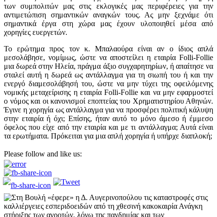
των συμπολιτών μας στις εκλογικές μας περιφέρειες για την
αντιμετώπιση σημαντικών αναγκών τους. Ας μην ξεχνάμε ότι
σημαντικά έργα στη χώρα μας έχουν υλοποιηθεί μέσα από
χορηγίες ευεργετών.
Το ερώτημα προς τον κ. Μπαλαούρα είναι αν ο ίδιος απλά
μεσολάβησε, νομίμως, ώστε να αποστείλει η εταιρία Folli-Follie
μια δωρεά στην Ηλεία, πράγμα άξιο συγχαρητηρίων, ή απαίτησε να
σταλεί αυτή η δωρεά ως αντάλλαγμα για τη σιωπή του ή και την
ενεργό διαμεσολάβησή του, ώστε να μην τύχει της οφειλόμενης
νομικής μεταχείρισης η εταιρία Folli-Follie και να μην εφαρμοστεί
ο νόμος και οι κανονισμοί εποπτείας του Χρηματιστηρίου Αθηνών.
Έγινε η χορηγία ως αντάλλαγμα για να προσφέρει πολιτική κάλυψη
στην εταιρία ή όχι; Επίσης, ήταν αυτό το μόνο άμεσο ή έμμεσο
όφελος που είχε από την εταιρία και με τι αντάλλαγμα; Αυτά είναι
τα ερωτήματα. Πρόκειται για μια απλή χορηγία ή υπήρχε διαπλοκή;
Please follow and like us: