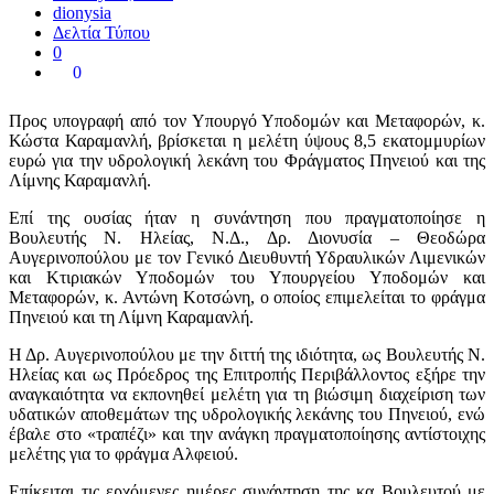
dionysia
Δελτία Τύπου
0
0
Προς υπογραφή από τον Υπουργό Υποδομών και Μεταφορών, κ.
Κώστα Καραμανλή, βρίσκεται η μελέτη ύψους 8,5 εκατομμυρίων
ευρώ για την υδρολογική λεκάνη του Φράγματος Πηνειού και της
Λίμνης Καραμανλή.
Επί της ουσίας ήταν η συνάντηση που πραγματοποίησε η
Βουλευτής Ν. Ηλείας, Ν.Δ., Δρ. Διονυσία – Θεοδώρα
Αυγερινοπούλου με τον Γενικό Διευθυντή Υδραυλικών Λιμενικών
και Κτιριακών Υποδομών του Υπουργείου Υποδομών και
Μεταφορών, κ. Αντώνη Κοτσώνη, ο οποίος επιμελείται το φράγμα
Πηνειού και τη Λίμνη Καραμανλή.
Η Δρ. Αυγερινοπούλου με την διττή της ιδιότητα, ως Βουλευτής Ν.
Ηλείας και ως Πρόεδρος της Επιτροπής Περιβάλλοντος εξήρε την
αναγκαιότητα να εκπονηθεί μελέτη για τη βιώσιμη διαχείριση των
υδατικών αποθεμάτων της υδρολογικής λεκάνης του Πηνειού, ενώ
έβαλε στο «τραπέζι» και την ανάγκη πραγματοποίησης αντίστοιχης
μελέτης για το φράγμα Αλφειού.
Επίκειται τις ερχόμενες ημέρες συνάντηση της κα Βουλευτού με