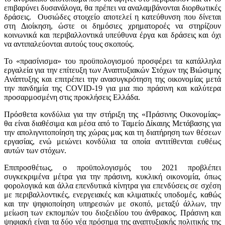
επιβαρύνει δυσανάλογα, θα πρέπει να αναλαμβάνονται διορθωτικές
δράσεις. Ουσιώδες στοιχείο αποτελεί η κατεύθυνση που δίνεται
στη Διοίκηση, ώστε οι δημόσιες χρηματοροές να στηρίζουν
κοινωνικά και περιβαλλοντικά υπεύθυνα έργα και δράσεις και όχι
να αντιπαλεύονται αυτούς τους σκοπούς.
Το «πρασίνισμα» του προϋπολογισμού προσφέρει τα κατάλληλα
εργαλεία για την επίτευξη των Αναπτυξιακών Στόχων της Βιώσιμης
Ανάπτυξης και επιτρέπει την ανασυγκρότηση της οικονομίας μετά
την πανδημία της COVID-19 για μια πιο πράσινη και καλύτερα
προσαρμοσμένη στις προκλήσεις Ελλάδα.
Πρόσθετα κονδύλια για την στήριξη της «Πράσινης Οικονομίας»
θα είναι διαθέσιμα και μέσα από το Ταμείο Δίκαιης Μετάβασης για
την απολιγνιτοποίηση της χώρας μας και τη διατήρηση των θέσεων
εργασίας, ενώ μειώνει κονδύλια τα οποία αντιτίθενται ευθέως
αυτών των στόχων.
Επιπροσθέτως, ο προϋπολογισμός του 2021 προβλέπει
συγκεκριμένα μέτρα για την πράσινη, κυκλική οικονομία, όπως
φορολογικά και άλλα επενδυτικά κίνητρα για επενδύσεις σε σχέση
με περιβαλλοντικές, ενεργειακές και κλιματικές υποδομές, καθώς
και την ψηφιοποίηση υπηρεσιών με σκοπό, μεταξύ άλλων, την
μείωση των εκπομπών του διοξειδίου του άνθρακος. Πράσινη και
ψηφιακή είναι τα δύο νέα πρόσημα της αναπτυξιακής πολιτικής της