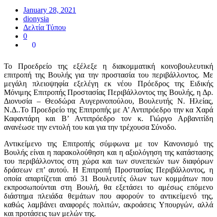
January 28, 2021
dionysia
Δελτία Τύπου
0
0
Το Προεδρείο της εξέλεξε η διακομματική κοινοβουλευτική
επιτροπή της Βουλής για την προστασία του περιβάλλοντος. Με
μεγάλη πλειοψηφία εξελέγη εκ νέου Πρόεδρος της Ειδικής
Μόνιμης Επιτροπής Προστασίας Περιβάλλοντος της Βουλής, η Δρ.
Διονυσία – Θεοδώρα Αυγερινοπούλου, Βουλευτής Ν. Ηλείας,
Ν.Δ..Το Προεδρείο της Επιτροπής με Α’ Αντιπρόεδρο την κα Χαρά
Καφαντάρη και Β’ Αντιπρόεδρο τον κ. Γιώργο Αρβανιτίδη
ανανέωσε την εντολή του και για την τρέχουσα Σύνοδο.
Αντικείμενο της Επιτροπής σύμφωνα με τον Κανονισμό της
Βουλής είναι η παρακολούθηση και η αξιολόγηση της κατάστασης
του περιβάλλοντος στη χώρα και των συνεπειών των διαφόρων
δράσεων επ’ αυτού. Η Επιτροπή Προστασίας Περιβάλλοντος, η
οποία απαρτίζεται από 31 Βουλευτές όλων των κομμάτων που
εκπροσωπούνται στη Βουλή, θα εξετάσει το αμέσως επόμενο
διάστημα πλειάδα θεμάτων που αφορούν το αντικείμενό της,
καθώς λαμβάνει αναφορές πολιτών, ακροάσεις Υπουργών, αλλά
και προτάσεις των μελών της.