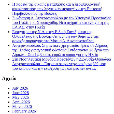
Η πορεία της δίκαιης μετάβασης και η περιβαλλοντική
αποκατάσταση των λιγνιτικών περιοχών στην Επιτροπή
Περιβάλλοντος της Βουλής
Συνάντηση Δ. Αυγερινοπούλου με τον Υπουργό Προστασίας
του Πολίτη, κ. Χρυσοχοΐδη: Νέα οχήματα και ενίσχυση της
ΕΛ.ΑΣ. στην Ηλεία
Εισηγήτρια της Ν.Δ. στην Ειδική Συνεδρίαση της
Ολομέλειας της Βουλής στη μνήμη των θυμάτων της
φονικής πυρκαγιάς στο Μάτι η Δ. Αυγερινοπούλου
Αυγερινοπούλου: Σημαντικές χρηματοδοτήσεις σε Δήμους
της Ηλείας για αγροτική οδοποιία Εντάσσονται 26 έργα των
Δήμων – Στα 14,3 εκατ. ευρώ οι πόροι για την Ηλεία
Στη Νοσηλευτική Μονάδα Κρεστένων η Διονυσία-Θεοδώρα
Αυγερινοπούλου – Έμφαση στην ενεργειακή αναβάθμιση
του κτιρίου και την ενίσχυση των υπηρεσιών υγείας
Αρχείο
July 2026
June 2026
May 2026
April 2026
March 2026
February 2026