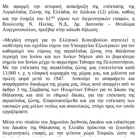
Με αφορμή την ιστορική ανακήρυξη της επέκτασης της
Αιγιαλίτιδας Ζώνης της Ελλάδας σε δώδεκα (12) μίλια, καθώς
ου
και την έναρξη του 61
γύρου των διερευνητικών επαφών, η
Βουλευτής Ν. Ηλείας, Ν.Δ., Δρ. Διονυσία – Θεοδώρα
Αυγερινοπούλου, προέβην στην κάτωθι δήλωση:
«Μεγάλη στιγμή για το Ελληνικό Κοινοβούλιο αποτελεί η
υιοθέτηση του σχεδίου νόμου του Υπουργείου Εξωτερικών για τον
καθορισμό του εύρους της αιγιαλίτιδας ζώνης στη θαλάσσια
περιοχή του Ιονίου και των Ιονίων Νήσων από το βορειότερο
σημείο του Ιονίου μέχρι το ακρωτήριο Ταίναρο της Πελοποννήσου.
Με την επέκταση της αιγιαλίτιδας ζώνης μας επεκτείνεται κατά
13.000 τ. χ. η εδαφική κυριαρχία της χώρας μας, και μάλιστα για
πρώτη φορά μετά το 1947. Ασκούμε το αναφαίρετο και
απαράγραπτο δικαίωμα της χώρας μας, όπως αυτό απορρέει από το
άρθρο 3 της Σύμβασης των Ηνωμένων Εθνών για το Δίκαιο της
Θάλασσας και από το εθιμικό δίκαιο, για την επέκταση της
αιγιαλίτιδας ζώνης. Επιφυλασσόμεθα και για την επέκταση των
ναυτικών μας μιλίων νοτίως και ανατολικώς, στόχο προς τον οποίο
εργαζόμαστε.
Μέσα στο πλαίσιο του Δημοσίου Διεθνούς Δικαίου και ειδικότερα
του Δικαίου της Θάλασσας η Ελλάδα πρόκειται να ξεκινήσει
διερευνητικές επαφές με την γείτονα χώρα Τουρκία, ώστε να