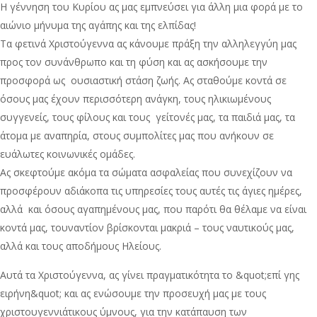
Η γέννηση του Κυρίου ας μας εμπνεύσει για άλλη μια φορά με το
αιώνιο μήνυμα της αγάπης και της ελπίδας!
Τα φετινά Χριστούγεννα ας κάνουμε πράξη την αλληλεγγύη μας
προς τον συνάνθρωπο και τη φύση και ας ασκήσουμε την
προσφορά ως ουσιαστική στάση ζωής. Ας σταθούμε κοντά σε
όσους μας έχουν περισσότερη ανάγκη, τους ηλικιωμένους
συγγενείς, τους φίλους και τους γείτονές μας, τα παιδιά μας, τα
άτομα με αναπηρία, στους συμπολίτες μας που ανήκουν σε
ευάλωτες κοινωνικές ομάδες.
Ας σκεφτούμε ακόμα τα σώματα ασφαλείας που συνεχίζουν να
προσφέρουν αδιάκοπα τις υπηρεσίες τους αυτές τις άγιες ημέρες,
αλλά και όσους αγαπημένους μας, που παρότι θα θέλαμε να είναι
κοντά μας, τουναντίον βρίσκονται μακριά – τους ναυτικούς μας,
αλλά και τους αποδήμους Ηλείους.
Αυτά τα Χριστούγεννα, ας γίνει πραγματικότητα το &quot;επί γης
ειρήνη&quot; και ας ενώσουμε την προσευχή μας με τους
χριστουγεννιάτικους ύμνους, για την κατάπαυση των