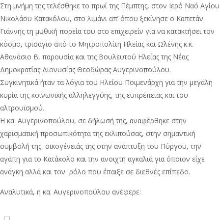
Στη μνήμη της τελέσθηκε το πρωί της Πέμπτης, στον Ιερό Ναό Αγίου
Νικολάου Κατακόλου, στο λιμάνι απ’ όπου ξεκίνησε ο Καπετάν
Γιάννης τη μυθική πορεία του στο επιχειρείν για να κατακτήσει τον
κόσμο, τρισάγιο από το Μητροπολίτη Ηλείας και Ωλένης κ.κ.
Αθανάσιο Β, παρουσία και της Βουλευτού Ηλείας της Νέας
Δημοκρατίας Διονυσίας Θεοδώρας Αυγερινοπούλου.
Συγκινητικά ήταν τα λόγια του Ηλείου Ποιμενάρχη για την μεγάλη
κυρία της κοινωνικής αλληλεγγύης, της ευπρέπειας και του
αλτρουϊσμού.
Η κα. Αυγερινοπούλου, σε δήλωσή της, αναφέρθηκε στην
χαρισματική προσωπικότητα της εκλιπούσας, στην σημαντική
συμβολή της οικογένειάς της στην ανάπτυξη του Πύργου, την
αγάπη για το Κατάκολο και την ανοιχτή αγκαλιά για όποιον είχε
ανάγκη αλλά και τον ρόλο που έπαιξε σε διεθνές επίπεδο.
Αναλυτικά, η κα. Αυγερινοπούλου ανέφερε: