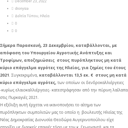
December 23, 2022
dionysia
Δελτία Τύπου
,
Ηλεία
0
0
Σήμερα Παρασκευή, 23 Δεκεμβρίου, καταβάλλονται, με
απόφαση του Υπουργείου Αγροτικής Ανάπτυξης και
Τροφίμων, αποζημιώσεις στους πυρόπληκτους μη κατά
κύριο επάγγελμα αγρότες της Ηλείας, για ζημίες του έτους
2021
. Συγκεκριμένα,
καταβάλλονται 13,5 εκ. € στους μη κατά
κύριο επάγγελμα αγρότες,
των οποίων οι δενδροκαλλιέργειες
-κυρίως ελαιοκαλλιέργειες- κατεστράφησαν από την πύρινη λαίλαπα
στις Πυρκαγιές 2021.
Η εξέλιξη αυτή έρχεται να ικανοποιήσει το αίτημα των
πυρόπληκτων συμπολιτών μας το οποίο η βουλευτής Ηλείας της
Νέας Δημοκρατίας Διονυσία Θεοδώρα Αυγερινοπούλου είχε
στηρίξει με διαρκείς επαφές τόσο με τον κ. Γεωργαντά και τα