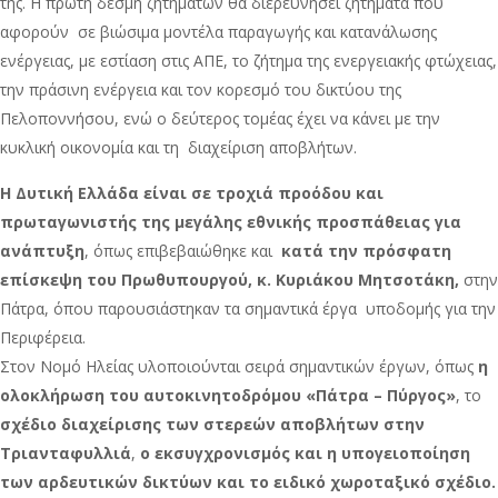
της. Η πρώτη δέσμη ζητημάτων θα διερευνήσει ζητήματα που
αφορούν σε βιώσιμα μοντέλα παραγωγής και κατανάλωσης
ενέργειας, με εστίαση στις ΑΠΕ, το ζήτημα της ενεργειακής φτώχειας,
την πράσινη ενέργεια και τον κορεσμό του δικτύου της
Πελοποννήσου, ενώ ο δεύτερος τομέας έχει να κάνει με την
κυκλική οικονομία και τη διαχείριση αποβλήτων.
Η Δυτική Ελλάδα είναι σε τροχιά προόδου και
πρωταγωνιστής της μεγάλης εθνικής προσπάθειας για
ανάπτυξη
, όπως επιβεβαιώθηκε και
κατά την πρόσφατη
επίσκεψη του Πρωθυπουργού, κ. Κυριάκου Μητσοτάκη,
στην
Πάτρα, όπου παρουσιάστηκαν τα σημαντικά έργα υποδομής για την
Περιφέρεια.
Στον Νομό Ηλείας υλοποιούνται σειρά σημαντικών έργων, όπως
η
ολοκλήρωση του αυτοκινητοδρόμου «Πάτρα – Πύργος»
, το
σχέδιο διαχείρισης των στερεών αποβλήτων στην
Τριανταφυλλιά
,
ο εκσυγχρονισμός και η υπογειοποίηση
των αρδευτικών δικτύων και το ειδικό χωροταξικό σχέδιο.