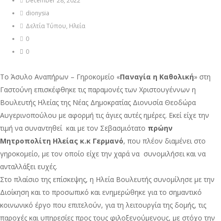
December 28, 2022
dionysia
Δελτία Τύπου
,
Ηλεία
0
0
Το Άσυλο Αναπήρων – Γηροκομείο «
Παναγία η Καθολική
» στη
Γαστούνη επισκέφθηκε τις παραμονές των Χριστουγέννων η
Βουλευτής Ηλείας της Νέας Δημοκρατίας Διονυσία Θεοδώρα
Αυγερινοπούλου με αφορμή τις άγιες αυτές ημέρες. Εκεί είχε την
τιμή να συναντηθεί και με τον Σεβασμιότατο
πρώην
Μητροπολίτη Ηλείας κ.κ Γερμανό
, που πλέον διαμένει στο
γηροκομείο, με τον οποίο είχε την χαρά να συνομιλήσει και να
ανταλλάξει ευχές.
Στο πλαίσιο της επίσκεψης, η Ηλεία Βουλευτής συνομίλησε με την
Διοίκηση και το προσωπικό και ενημερώθηκε για το σημαντικό
κοινωνικό έργο που επιτελούν, για τη λειτουργία της δομής, τις
παροχές και υπηρεσίες προς τους φιλοξενούμενους, με στόχο την