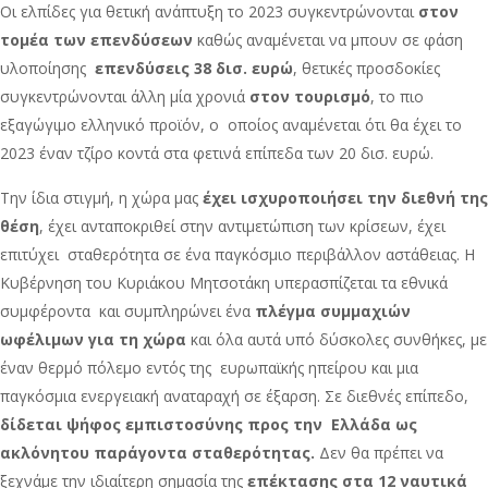
Οι ελπίδες για θετική ανάπτυξη το 2023 συγκεντρώνονται
στον
τομέα των επενδύσεων
καθώς αναμένεται να μπουν σε φάση
υλοποίησης
επενδύσεις 38 δισ. ευρώ
, θετικές προσδοκίες
συγκεντρώνονται άλλη μία χρονιά
στον τουρισμό
, το πιο
εξαγώγιμο ελληνικό προϊόν, ο οποίος αναμένεται ότι θα έχει το
2023 έναν τζίρο κοντά στα φετινά επίπεδα των 20 δισ. ευρώ.
Την ίδια στιγμή, η χώρα μας
έχει ισχυροποιήσει την διεθνή της
θέση
, έχει ανταποκριθεί στην αντιμετώπιση των κρίσεων, έχει
επιτύχει σταθερότητα σε ένα παγκόσμιο περιβάλλον αστάθειας. Η
Κυβέρνηση του Κυριάκου Μητσοτάκη υπερασπίζεται τα εθνικά
συμφέροντα και συμπληρώνει ένα
πλέγμα συμμαχιών
ωφέλιμων για τη χώρα
και όλα αυτά υπό δύσκολες συνθήκες, με
έναν θερμό πόλεμο εντός της ευρωπαϊκής ηπείρου και μια
παγκόσμια ενεργειακή αναταραχή σε έξαρση. Σε διεθνές επίπεδο,
δίδεται ψήφος εμπιστοσύνης προς την Ελλάδα ως
ακλόνητου παράγοντα σταθερότητας.
Δεν θα πρέπει να
ξεχνάμε την ιδιαίτερη σημασία της
επέκτασης στα 12 ναυτικά