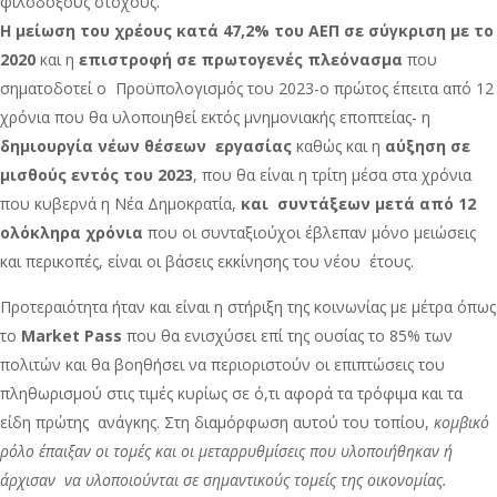
φιλόδοξους στόχους.
Η μείωση του χρέους κατά 47,2% του ΑΕΠ σε σύγκριση με το
2020
και η
επιστροφή σε πρωτογενές πλεόνασμα
που
σηματοδοτεί ο Προϋπολογισμός του 2023-ο πρώτος έπειτα από 12
χρόνια που θα υλοποιηθεί εκτός μνημονιακής εποπτείας- η
δημιουργία νέων θέσεων εργασίας
καθώς και η
αύξηση σε
μισθούς εντός του 2023
, που θα είναι η τρίτη μέσα στα χρόνια
που κυβερνά η Νέα Δημοκρατία,
και συντάξεων μετά από 12
ολόκληρα χρόνια
που οι συνταξιούχοι έβλεπαν μόνο μειώσεις
και περικοπές, είναι οι βάσεις εκκίνησης του νέου έτους.
Προτεραιότητα ήταν και είναι η στήριξη της κοινωνίας με μέτρα όπως
το
Market Pass
που θα ενισχύσει επί της ουσίας το 85% των
πολιτών και θα βοηθήσει να περιοριστούν οι επιπτώσεις του
πληθωρισμού στις τιμές κυρίως σε ό,τι αφορά τα τρόφιμα και τα
είδη πρώτης ανάγκης. Στη διαμόρφωση αυτού του τοπίου,
κομβικό
ρόλο έπαιξαν οι τομές και οι μεταρρυθμίσεις που υλοποιήθηκαν ή
άρχισαν να υλοποιούνται σε σημαντικούς τομείς της οικονομίας.