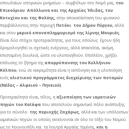
σπουδαίων ιστορικών μνημείων – συμβόλων στο Νομό μας,
του
Επικούριου Απόλλωνα και της Αρχαίας Ήλιδας, του
Κοτυχίου και της Φολόης,
στην αποκατάσταση του φυσικού
περιβάλλοντος στην περιοχή
Ποτόκι του Δήμου Πύργου,
αλλά
και στον
μερικό επαναπλημμυρισμό της λίμνης Μουριάς.
Είναι δύο στόχοι προτεραιότητας, για τους οποίους έχουν ήδη
δρομολογηθεί οι σχετικές ενέργειες, αλλά απαιτείται, ακόμη,
επισταμένη δουλειά, ώστε να υλοποιηθούν. Επιπλέον, χρήζει
επίλυσης το ζήτημα της
απορρύπανσης του Κυλλήνιου
Κόλπου
, ενώ σε εκκρεμότητα είναι η εκπόνηση και η υλοποίηση
ενός
ολιστικού προγράμματος διαχείρισης των ποταμών
(Νέδας – Αλφειού – Πηνειού)
.
Προτεραιότητα είναι, τέλος, η
αξιοποίηση των ιαματικών
πηγών του Καϊάφα
που αποτελούν σημαντικό πόλο ανάπτυξης
για το σύνολο
της περιοχής Ζαχάρως
, αλλά και των υπόλοιπων
ιαματικών πηγών οι οποίες εκτείνονται σε όλο το τόξο του Νομού
ως το Κουνουπέλι και τα λουτρά Αρχαίας Υρμίνης,
και η