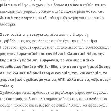
μίλια
των ελληνικών χωρικών υδάτων
στο Ιόνιο
καθώς και την
επέκταση των χωρικών υδάτων στα 12 ναυτικά μίλια
νότια και
δυτικά της Κρήτης
που εξετάζει η κυβέρνηση για το επόμενο
διάστημα.
Στον τομέα της ενέργειας
, μέσα από την Επιτροπή
Περιβάλλοντος της Βουλής της οποίας έχω την τιμή να είμαι
Πρόεδρος, έχουμε αφιερώσει σημαντικό μέρος των συνεδριάσεών
μας
στον Ευρωπαϊκό και τον Εθνικό Κλιματικό Νόμο, την
Ευρωπαϊκή Πράσινη Συμφωνία, το νέο ευρωπαϊκό
νομοθετικό Πακέτο «Fit for 55», την στρατηγική μετάβασης
σε μια κλιματικά ουδέτερη οικονομία, την καινοτομία, το
χωροταξικό σχεδιασμό για τις ΑΠΕ, αλλά και τις «έξυπνες»
πόλεις.
Σχεδιάζουμε να αφιερώσουμε το μεγαλύτερο μέρος των εργασιών
της Επιτροπής σε δύο πολύ σημαντικούς τομείς, όπου αναζητείται
σοβαρή πρόοδος και εξεύρεση οριστικών λύσεων και εφαρμογών