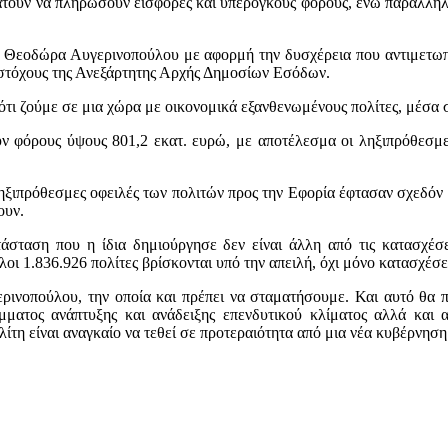
ούν να πληρώσουν εισφορές και υπέρογκους φόρους, ενώ παράλληλα β
– Θεοδώρα Αυγερινοπούλου με αφορμή την δυσχέρεια που αντιμετωπί
ς στόχους της Ανεξάρτητης Αρχής Δημοσίων Εσόδων.
ότι ζούμε σε μια χώρα με οικονομικά εξανθενωμένους πολίτες, μέσα 
ν φόρους ύψους 801,2 εκατ. ευρώ, με αποτέλεσμα οι ληξιπρόθεσμες 
ληξιπρόθεσμες οφειλές των πολιτών προς την Εφορία έφτασαν σχεδόν 
ουν.
άσταση που η ίδια δημιούργησε δεν είναι άλλη από τις κατασχέσει
οι 1.836.926 πολίτες βρίσκονται υπό την απειλή, όχι μόνο κατασχέσε
ερινοπούλου, την οποία και πρέπει να σταματήσουμε. Και αυτό θα
μματος ανάπτυξης και ανάδειξης επενδυτικού κλίματος αλλά και α
τη είναι αναγκαίο να τεθεί σε προτεραιότητα από μια νέα κυβέρνηση