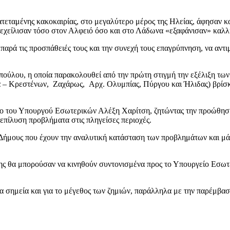
ρατεταμένης κακοκαιρίας, στο μεγαλύτερο μέρος της Ηλείας, άφησαν κ
ξεχείλισαν τόσο στον Αλφειό όσο και στο Λάδωνα «εξαφάνισαν» καλλι
 παρά τις προσπάθειές τους και την συνεχή τους επαγρύπνηση, να αντι
λου, η οποία παρακολουθεί από την πρώτη στιγμή την εξέλιξη των φα
να – Κρεστένων, Ζαχάρως, Αρχ. Ολυμπίας, Πύργου και Ήλιδας) βρίσκ
είο του Υπουργού Εσωτερικών Αλέξη Χαρίτση, ζητώντας την προώθησ
επίλυση προβλήματα στις πληγείσες περιοχές.
Δήμους που έχουν την αναλυτική κατάσταση των προβλημάτων και μάλι
 θα μπορoύσαν να κινηθούν συντονισμένα προς το Υπουργείο Εσωτερ
 σημεία και για το μέγεθος των ζημιών, παράλληλα με την παρέμβασή 