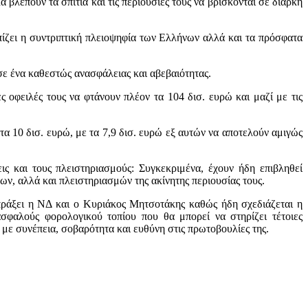
λέπουν τα σπίτια και τις περιουσίες τους να βρίσκονται σε διαρκή
ζει η συντριπτική πλειοψηφία των Ελλήνων αλλά και τα πρόσφατα
σε ένα καθεστώς ανασφάλειας και αβεβαιότητας.
οφειλές τους να φτάνουν πλέον τα 104 δισ. ευρώ και μαζί με τις
τα 10 δισ. ευρώ, με τα 7,9 δισ. ευρώ εξ αυτών να αποτελούν αμιγώς
ς και τους πλειστηριασμούς: Συγκεκριμένα, έχουν ήδη επιβληθεί
ων, αλλά και πλειστηριασμών της ακίνητης περιουσίας τους.
 πράξει η ΝΔ και ο Κυριάκος Μητσοτάκης καθώς ήδη σχεδιάζεται η
σφαλούς φορολογικού τοπίου που θα μπορεί να στηρίζει τέτοιες
 με συνέπεια, σοβαρότητα και ευθύνη στις πρωτοβουλίες της.