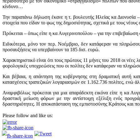
περισσότερο με τον οικονομικό «στραγγαλισμό» πολιτών που αδυνατ
κίνδυνο…
Την παραπάνω δήλωση έκανε η τ. βουλευτής Ηλείας κα Διονυσία 
στοιχεία που είδαν το φως της δημοσιότητας, σχετικά με τους νέου
Πρόκειται – όπως είπε η κα Αυγερινοπούλου – για την επιβεβαίωση 
Ειδικότερα, μόνο τον περ. Νοέμβριο, δεν κατάφεραν να πληρώσου
προσαυξήσεις να υπερβαίνουν τα 185 δισ. ευρώ.
Χαρακτηριστικό είναι ότι τους πρώτους 11 μήνες του 2018 οι νέες 
φορολογικές υποχρεώσεις που οι πολίτες δεν κατάφεραν να πληρώσ
Και βέβαια, η απάντηση της κυβέρνησης στη δραματική αυτή κατ
κατασχέσεις τραπεζικών λογαριασμών σε 1.162.736 πολίτες, ενώ άλλ
Αναμφιβόλως πρόκειται για μια απαράδεκτη εικόνα είπε η κα Αυγ
δραστική μείωση φόρων με την αντίστοιχη εξέλιξη ενός προγρά
δραστηριότητες. Η αποκατάσταση της εμπιστοσύνης Κράτους και πολί
Please follow and like us: