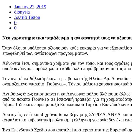
January 22, 2019
dionysia
Δελτία Τύπου
0
0
Νέο χαρακτηριστικό
παράδειγμα η ανικανότητά τους
να αξιοπο
Όταν όλοι οι υπόλοιποι αξιοποιούν κάθε ευκαιρία για να εξασφαλί
επωφεληθεί των αντίστοιχων προγραμμάτων.
Χάνονται έτσι, σημαντικά χρήματα για τον τόπο, και τους αγρότ
αποδεικνύοντας παράλληλα ότι κάθε άλλο παρά βρίσκονται στις προτ
Την ανωτέρω δήλωση έκανε η τ. βουλευτής Ηλείας Δρ. Διονυσία 
ονομαζόμενο «πακέτο Γιούκνερ». Τόνισε μάλιστα χαρακτηριστικά ό
Αντιθέτως όπως επισημαίνει η κα Αυγερινοπούλου βλέπουμε άλλες χ
από το πακέτο Γιούνκερ σε Ισπανική τράπεζα, για τη χρηματοδότ
ύψους 155 εκατ. ευρώ μεταξύ Ευρωπαϊκού Ταμείου Επενδύσεων και 
Δυστυχώς, εδώ και 4 χρόνια διακυβέρνησης ΣΥΡΙΖΑ-ΑΝΕΛ και παρά
ασφαλιστική κυβερνητική πολιτική, η ελληνική γεωργία δεν έχει ε
Ένα Επενδυτικό Σχέδιο που αποτελεί προτεραιότητα της Ευρωπαϊκής