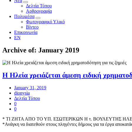
Νέα
Δελτία Τύπου
Αρθρογραφία
Πολυμέσα
Φωτογραφικό Υλικό
Βίντεο
Επικοινωνία
EN
Archive of: January 2019
Η Ηλεία χρειάζεται άμεση ειδική χρηματοδ
January 31, 2019
dionysia
Δελτία Τύπου
0
0
* ΤΙ ΖΗΤΑ ΑΠΟ ΤΟ ΥΠ. ΕΣΩΤΕΡΙΚΩΝ Η τ. ΒΟΥΛΕΥΤΗΣ Η
*Ανάγκη να διατεθούν στους πληγέντες δήμους για τα έργα αποκατ