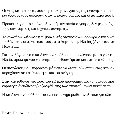
Ο
ι νέες καταστροφές που σημειώθηκαν εξαιτίας της έντονης και πα
και άλλους τους διέλυσαν στον απόλυτο βαθμό, και οι ποταμοί που 
Πρόκειται για μια εικόνα οδυνηρή, την οποία σίγουρα, δεν μπορούν,
τους οικονομικές και τεχνικές δυνάμεις…
Τα ανωτέρω δήλωσε η τ. βουλευτής Διονυσία – Θεοδώρα Αυγερινοπού
τουλάχιστον οι πέντε από τους επτά Δήμους της Ηλείας (Ανδρίτσαι
Πολιτείας.
Για τον λόγο αυτό η κα Αυγερινοπούλου, επικοινώνησε με το γραφ
Ηλεία, προκειμένου να αντιμετωπισθούν άμεσα και επιτακτικά προς 
Οι πιστώσεις θα μπορούσαν μάλιστα να διατεθούν απευθείας στους 
κηρυχθούν σε κατάσταση εκτάκτου ανάγκης.
Στην κατεύθυνση ωστόσο του ειδικού προγράμματος χρηματοδότησης
ευρύτερη διεκδίκησηβ εξασφάλισης των απαιτούμενων πιστώσεων.
Η κα Αυγερινοπούλου που έχει ήδη ενημερωθεί αναλυτικά για όλα τα
Please follow and like us: