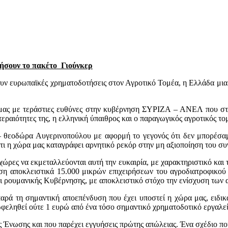
ιήσουν το πακέτο
Γιούνκερ
σουν ευρωπαϊκές χρηματοδοτήσεις στον Αγροτικό Τομέα, η Ελλάδα μια
ες μας με τεράστιες ευθύνες στην κυβέρνηση ΣΥΡΙΖΑ – ΑΝΕΛ που σ
εραιότητες της, η ελληνική ύπαιθρος και ο παραγωγικός αγροτικός το
– θεοδώρα Αυγερινοπούλου με αφορμή το γεγονός ότι δεν μπορέσαμε
τι η χώρα μας καταγράφει αρνητικό ρεκόρ στην μη αξιοποίηση του συ
ώρες να εκμεταλλεύονται αυτή την ευκαιρία, με χαρακτηριστικό και
ηση αποκλειστικά 15.000 μικρών επιχειρήσεων του αγροδιατροφικο
ρουμανικής Κυβέρνησης, με αποκλειστικό στόχο την ενίσχυση των αγ
 τη σημαντική αποεπένδυση που έχει υποστεί η χώρα μας, ειδικά 
πωφεληθεί ούτε 1 ευρώ από ένα τόσο σημαντικό χρηματοδοτικό εργαλεί
 Ένωσης και που παρέχει εγγυήσεις πρώτης απώλειας. Ένα σχέδιο πο