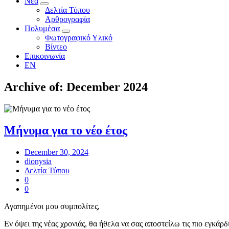
Νέα
Δελτία Τύπου
Αρθρογραφία
Πολυμέσα
Φωτογραφικό Υλικό
Βίντεο
Επικοινωνία
EN
Archive of: December 2024
Μήνυμα για το νέο έτος
December 30, 2024
dionysia
Δελτία Τύπου
0
0
Αγαπημένοι μου συμπολίτες,
Εν όψει της νέας χρονιάς, θα ήθελα να σας αποστείλω τις πιο εγκάρδ