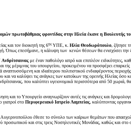
δομών πρωτοβάθμιας φροντίδας στην Ηλεία έκανε η Βουλευτής το
ης
ας και τον διοικητή της 6
ΥΠΕ, κ.
Ηλία Θεοδωρόπουλο
, ζήτησε 
οχή. Όπως επεσήμανε, η κάλυψη των κενών θέσεων θα ενισχύσει την
 Ανδρίτσαινας
με έναν παθολόγο ιατρό και επιπλέον ειδικότητες, καθ
 και της μέριμνας του υπουργείου, προκειμένου να προσφέρει επαρκεί
αναπτυσσόμενη και ιδιαίτερου πολιτιστικού ενδιαφέροντος περιοχής 
υ και να καλύψει τις ανάγκες των κατοίκων της ορεινής Ηλείας όσο κ
δρίτσαινας, που καλύπτει υγειονομικά περισσότερα από 50 χωριά, θα
 και το Υπουργείο αναγνωρίζουν αυτές τις ανάγκες και δρομολογούν 
ο γιατροί στο
Περιφερειακό Ιατρείο Λαμπείας
, καλύπτοντας οργανικ
. Αυγερινοπούλου έθεσε το σύνολο των καίριων θεμάτων που απασχολο
κού προσωπικού και στις τρεις Νοσηλευτικές Μονάδας, καθώς και στο