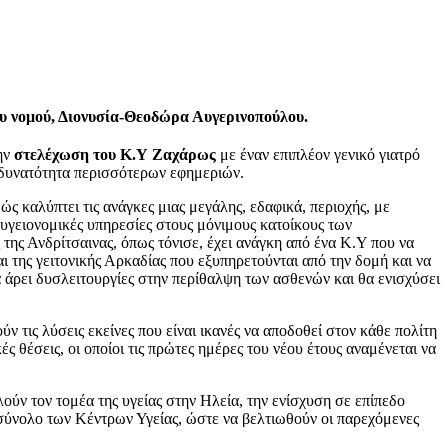
υ νομού, Διονυσία-Θεοδώρα Αυγερινοπούλου.
την
στελέχωση του Κ.Υ Ζαχάρως
με έναν επιπλέον γενικό γιατρό
 δυνατότητα περισσότερων εφημεριών.
ώς καλύπτει τις ανάγκες μιας μεγάλης, εδαφικά, περιοχής, με
ς υγειονομικές υπηρεσίες στους μόνιμους κατοίκους των
της Ανδρίτσαινας, όπως τόνισε, έχει ανάγκη από ένα Κ.Υ που να
αι της γειτονικής Αρκαδίας που εξυπηρετούνται από την δομή και να
 άρει δυσλειτουργίες στην περίθαλψη των ασθενών και θα ενισχύσει
τις λύσεις εκείνες που είναι ικανές να αποδοθεί στον κάθε πολίτη
ές θέσεις, οι οποίοι τις πρώτες ημέρες του νέου έτους αναμένεται να
ύν τον τομέα της υγείας στην Ηλεία, την ενίσχυση σε επίπεδο
 σύνολο των Κέντρων Υγείας, ώστε να βελτιωθούν οι παρεχόμενες