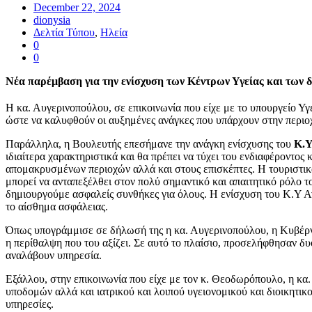
December 22, 2024
dionysia
Δελτία Τύπου
,
Ηλεία
0
0
Νέα παρέμβαση για την ενίσχυση των Κέντρων Υγείας και των 
Η κα. Αυγερινοπούλου, σε επικοινωνία που είχε με το υπουργείο Υγεί
ώστε να καλυφθούν οι αυξημένες ανάγκες που υπάρχουν στην περι
Παράλληλα, η Βουλευτής επεσήμανε την ανάγκη ενίσχυσης του
Κ.Υ
ιδιαίτερα χαρακτηριστικά και θα πρέπει να τύχει του ενδιαφέροντος
απομακρυσμένων περιοχών αλλά και στους επισκέπτες. Η τουριστικά 
μπορεί να ανταπεξέλθει στον πολύ σημαντικό και απαιτητικό ρόλο το
δημιουργούμε ασφαλείς συνθήκες για όλους. Η ενίσχυση του Κ.Υ Αν
το αίσθημα ασφάλειας.
Όπως υπογράμμισε σε δήλωσή της η κα. Αυγερινοπούλου, η Κυβέρνηση
η περίθαλψη που του αξίζει. Σε αυτό το πλαίσιο, προσελήφθησαν δυ
αναλάβουν υπηρεσία.
Εξάλλου, στην επικοινωνία που είχε με τον κ. Θεοδωρόπουλο, η κα
υποδομών αλλά και ιατρικού και λοιπού υγειονομικού και διοικητι
υπηρεσίες.