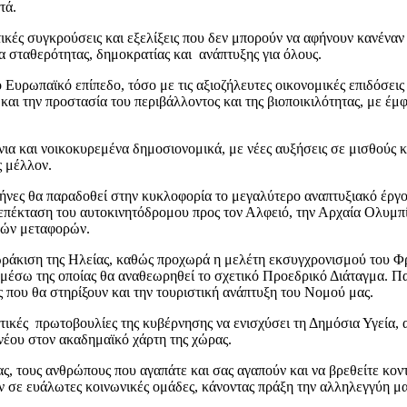
τά.
ές συγκρούσεις και εξελίξεις που δεν μπορούν να αφήνουν κανέναν μ
α σταθερότητας, δημοκρατίας και ανάπτυξης για όλους.
Ευρωπαϊκό επίπεδο, τόσο με τις αξιοζήλευτες οικονομικές επιδόσεις
ς και την προστασία του περιβάλλοντος και της βιοποικιλότητας, με 
ια και νοικοκυρεμένα δημοσιονομικά, με νέες αυξήσεις σε μισθούς κ
ς μέλλον.
ς μήνες θα παραδοθεί στην κυκλοφορία το μεγαλύτερο αναπτυξιακό έρ
 επέκταση του αυτοκινητόδρομου προς τον Αλφειό, την Αρχαία Ολυμπί
κών μεταφορών.
θωράκιση της Ηλείας, καθώς προχωρά η μελέτη εκσυγχρονισμού του Φ
μέσω της οποίας θα αναθεωρηθεί το σχετικό Προεδρικό Διάταγμα. Πα
 που θα στηρίξουν και την τουριστική ανάπτυξη του Νομού μας.
ντικές πρωτοβουλίες της κυβέρνησης να ενισχύσει τη Δημόσια Υγεία,
νέου στον ακαδημαϊκό χάρτη της χώρας.
ς σας, τους ανθρώπους που αγαπάτε και σας αγαπούν και να βρεθείτε κ
υν σε ευάλωτες κοινωνικές ομάδες, κάνοντας πράξη την αλληλεγγύη 