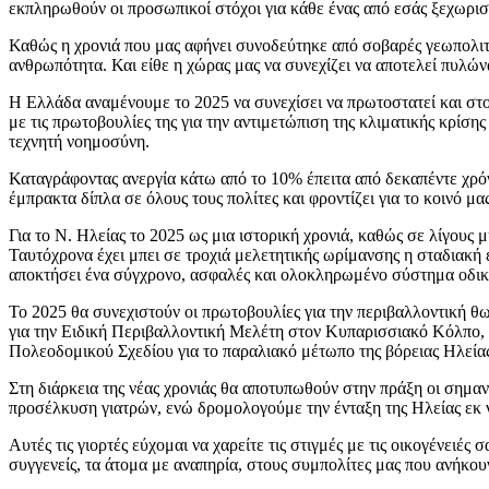
εκπληρωθούν οι προσωπικοί στόχοι για κάθε ένας από εσάς ξεχωρισ
Καθώς η χρονιά που μας αφήνει συνοδεύτηκε από σοβαρές γεωπολιτικ
ανθρωπότητα. Και είθε η χώρας μας να συνεχίζει να αποτελεί πυλών
Η Ελλάδα αναμένουμε το 2025 να συνεχίσει να πρωτοστατεί και στο 
με τις πρωτοβουλίες της για την αντιμετώπιση της κλιματικής κρίση
τεχνητή νοημοσύνη.
Καταγράφοντας ανεργία κάτω από το 10% έπειτα από δεκαπέντε χρόν
έμπρακτα δίπλα σε όλους τους πολίτες και φροντίζει για το κοινό μα
Για το Ν. Ηλείας το 2025 ως μια ιστορική χρονιά, καθώς σε λίγου
Ταυτόχρονα έχει μπει σε τροχιά μελετητικής ωρίμανσης η σταδιακή
αποκτήσει ένα σύγχρονο, ασφαλές και ολοκληρωμένο σύστημα οδι
Το 2025 θα συνεχιστούν οι πρωτοβουλίες για την περιβαλλοντική 
για την Ειδική Περιβαλλοντική Μελέτη στον Κυπαρισσιακό Κόλπο, 
Πολεοδομικού Σχεδίου για το παραλιακό μέτωπο της βόρειας Ηλείας
Στη διάρκεια της νέας χρονιάς θα αποτυπωθούν στην πράξη οι σημα
προσέλκυση γιατρών, ενώ δρομολογούμε την ένταξη της Ηλείας εκ 
Αυτές τις γιορτές εύχομαι να χαρείτε τις στιγμές με τις οικογένειέ
συγγενείς, τα άτομα με αναπηρία, στους συμπολίτες μας που ανήκο