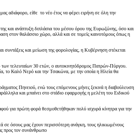
ας αδιάφορο, είθε το νέο έτος να φέρει ειρήνη σε όλη την
 της και ανάπτυξη διπλάσια του μέσου όρου της Ευρωζώνης, όσο και
έμφαση στον θαλάσσιο χώρο, αλλά και σε τομείς καινοτόμους όπως η
αι συντάξεις και μείωση της φορολογίας, η Κυβέρνηση στέκεται
γο των τελευταίων 30 ετών, ο αυτοκινητόδρομος Πατρών-Πύργου.
α, το Καλό Νερό και την Τσακώνα, με την οποία η Ηλεία θα
ράγματος Πηνειού, ενώ τους επόμενους μήνες ξεκινά η διαβούλευση
ράλληλα και μπαίνει στο στάδιο εφαρμογής η μελέτη του Ειδικού
 αφού για πρώτη φορά θεσμοθετήθηκαν πολύ ισχυρά κίνητρα για την
οντά σε όσους μας έχουν περισσότερη ανάγκη, τους ηλικιωμένους
μας προς τον συνάνθρωπο