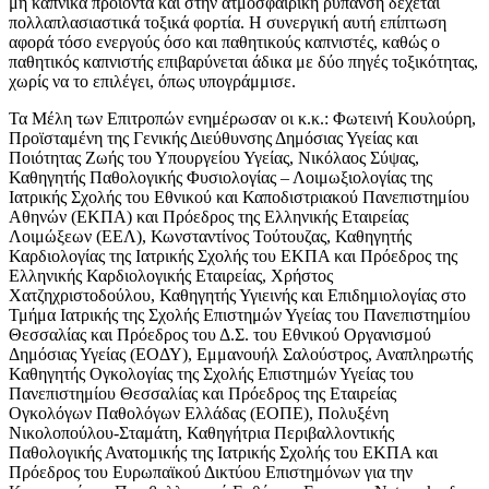
μη καπνικά προϊόντα και στην ατμοσφαιρική ρύπανση δέχεται
πολλαπλασιαστικά τοξικά φορτία. Η συνεργική αυτή επίπτωση
αφορά τόσο ενεργούς όσο και παθητικούς καπνιστές, καθώς ο
παθητικός καπνιστής επιβαρύνεται άδικα με δύο πηγές τοξικότητας,
χωρίς να το επιλέγει, όπως υπογράμμισε.
Τα Μέλη των Επιτροπών ενημέρωσαν οι κ.κ.: Φωτεινή Κουλούρη,
Προϊσταμένη της Γενικής Διεύθυνσης Δημόσιας Υγείας και
Ποιότητας Ζωής του Υπουργείου Υγείας, Νικόλαος Σύψας,
Καθηγητής Παθολογικής Φυσιολογίας – Λοιμωξιολογίας της
Ιατρικής Σχολής του Εθνικού και Καποδιστριακού Πανεπιστημίου
Αθηνών (ΕΚΠΑ) και Πρόεδρος της Ελληνικής Εταιρείας
Λοιμώξεων (ΕΕΛ), Κωνσταντίνος Τούτουζας, Καθηγητής
Καρδιολογίας της Ιατρικής Σχολής του ΕΚΠΑ και Πρόεδρος της
Ελληνικής Καρδιολογικής Εταιρείας, Χρήστος
Χατζηχριστοδούλου, Καθηγητής Υγιεινής και Επιδημιολογίας στο
Τμήμα Ιατρικής της Σχολής Επιστημών Υγείας του Πανεπιστημίου
Θεσσαλίας και Πρόεδρος του Δ.Σ. του Εθνικού Οργανισμού
Δημόσιας Υγείας (ΕΟΔΥ), Εμμανουήλ Σαλούστρος, Αναπληρωτής
Καθηγητής Ογκολογίας της Σχολής Επιστημών Υγείας του
Πανεπιστημίου Θεσσαλίας και Πρόεδρος της Εταιρείας
Ογκολόγων Παθολόγων Ελλάδας (ΕΟΠΕ), Πολυξένη
Νικολοπούλου-Σταμάτη, Καθηγήτρια Περιβαλλοντικής
Παθολογικής Ανατομικής της Ιατρικής Σχολής του ΕΚΠΑ και
Πρόεδρος του Ευρωπαϊκού Δικτύου Επιστημόνων για την