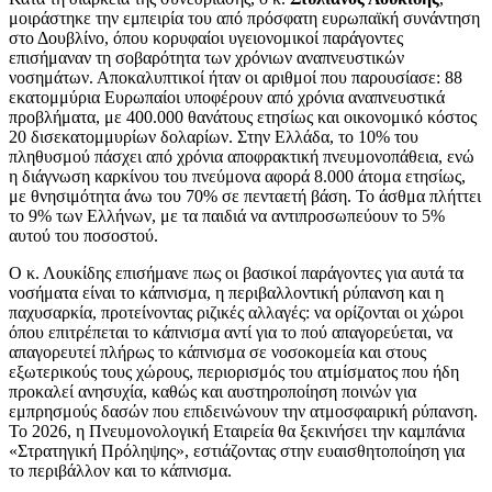
μοιράστηκε την εμπειρία του από πρόσφατη ευρωπαϊκή συνάντηση
στο Δουβλίνο, όπου κορυφαίοι υγειονομικοί παράγοντες
επισήμαναν τη σοβαρότητα των χρόνιων αναπνευστικών
νοσημάτων. Αποκαλυπτικοί ήταν οι αριθμοί που παρουσίασε: 88
εκατομμύρια Ευρωπαίοι υποφέρουν από χρόνια αναπνευστικά
προβλήματα, με 400.000 θανάτους ετησίως και οικονομικό κόστος
20 δισεκατομμυρίων δολαρίων. Στην Ελλάδα, το 10% του
πληθυσμού πάσχει από χρόνια αποφρακτική πνευμονοπάθεια, ενώ
η διάγνωση καρκίνου του πνεύμονα αφορά 8.000 άτομα ετησίως,
με θνησιμότητα άνω του 70% σε πενταετή βάση. Το άσθμα πλήττει
το 9% των Ελλήνων, με τα παιδιά να αντιπροσωπεύουν το 5%
αυτού του ποσοστού.
Ο κ. Λουκίδης επισήμανε πως οι βασικοί παράγοντες για αυτά τα
νοσήματα είναι το κάπνισμα, η περιβαλλοντική ρύπανση και η
παχυσαρκία, προτείνοντας ριζικές αλλαγές: να ορίζονται οι χώροι
όπου επιτρέπεται το κάπνισμα αντί για το πού απαγορεύεται, να
απαγορευτεί πλήρως το κάπνισμα σε νοσοκομεία και στους
εξωτερικούς τους χώρους, περιορισμός του ατμίσματος που ήδη
προκαλεί ανησυχία, καθώς και αυστηροποίηση ποινών για
εμπρησμούς δασών που επιδεινώνουν την ατμοσφαιρική ρύπανση.
Το 2026, η Πνευμονολογική Εταιρεία θα ξεκινήσει την καμπάνια
«Στρατηγική Πρόληψης», εστιάζοντας στην ευαισθητοποίηση για
το περιβάλλον και το κάπνισμα.