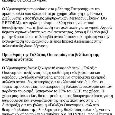
εκ.ευρώ
σε άλλα 10 νησιά.
Ο Υφυπουργός παρουσίασε στα μέλη της Επιτροπής και την
πρωτοβουλία που υλοποιείται με χρηματοδότηση της Γενικής
Διεύθυνσης Υποστήριξης Διαρθρωτικών Μεταρρυθμίσεων (DG
REFORM), την πρώτη κρίσιμη μελέτη για τη νησιωτική
διακυβέρνηση και τη βελτίωση των πολιτικών για τα νησιά. Αφορά
θέματα νησιωτικότητας και ανθεκτικότητας, όπου η Ελλάδα μαζί
με την Κροατία και τη Σουηδία αναπτύσσουν τεκμηρίωση για την
ενσωμάτωση του αναγκαίου Islands Impact Assessment στην
πολυεπίπεδη διακυβέρνηση.
Προώθηση της Γαλάζιας Οικονομίας και βελτίωση της
καθημερινότητας
Ο Υφυπουργός έκανε ξεχωριστή αναφορά στην «Γαλάζια
Οικονομία» τονίζοντας πως η υιοθέτηση ενός βιώσιμου και
αειφόρου μοντέλου ανάπτυξης, μπορεί να αποτελέσει κεντρικό
πυλώνα ανάπτυξης αειφορίας για τα ελληνικά νησιά, καθώς οι
τομείς της οικονομίας που αφορούν τη θαλάσσια οικονομία και τον
παράκτιο τουρισμό, ξεπερνούν το 25% του ΑΕΠ της χώρας. Η
χώρα μας, όπως είπε, θα συμμετάσχει στις διαπραγματεύσεις για τη
διαμόρφωση και ενσωμάτωση της νησιωτικότητας στην 3η
Διακήρυξη για την βιώσιμη «Γαλάζια Οικονομία», ενώ στο
θεσμικό πλαίσιο της ολοκληρωμένης θαλάσσιας πολιτικής για τον
νησιωτικό χώρο που περιλαμβάνει ο ν. 4832/2021, προβλέπεται η