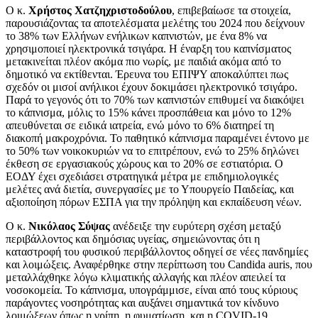
Ο κ.
Χρήστος Χατζηχριστοδούλου
, επιβεβαίωσε τα στοιχεία,
παρουσιάζοντας τα αποτελέσματα μελέτης του 2024 που δείχνουν
το 38% των Ελλήνων ενήλικων καπνιστών, με ένα 8% να
χρησιμοποιεί ηλεκτρονικά τσιγάρα. Η έναρξη του καπνίσματος
μετακινείται πλέον ακόμα πιο νωρίς, με παιδιά ακόμα από το
δημοτικό να εκτίθενται. Έρευνα του ΕΠΙΨΥ αποκαλύπτει πως
σχεδόν οι μισοί ανήλικοι έχουν δοκιμάσει ηλεκτρονικό τσιγάρο.
Παρά το γεγονός ότι το 70% των καπνιστών επιθυμεί να διακόψει
το κάπνισμα, μόλις το 15% κάνει προσπάθεια και μόνο το 12%
απευθύνεται σε ειδικά ιατρεία, ενώ μόνο το 6% διατηρεί τη
διακοπή μακροχρόνια. Το παθητικό κάπνισμα παραμένει έντονο με
το 50% των νοικοκυριών να το επιτρέπουν, ενώ το 25% δηλώνει
έκθεση σε εργασιακούς χώρους και το 20% σε εστιατόρια. Ο
ΕΟΔΥ έχει σχεδιάσει στρατηγικά μέτρα με επιδημιολογικές
μελέτες ανά διετία, συνεργασίες με το Υπουργείο Παιδείας, και
αξιοποίηση πόρων ΕΣΠΑ για την πρόληψη και εκπαίδευση νέων.
Ο κ.
Νικόλαος Σύψας
ανέδειξε την ευρύτερη σχέση μεταξύ
περιβάλλοντος και δημόσιας υγείας, σημειώνοντας ότι η
καταστροφή του φυσικού περιβάλλοντος οδηγεί σε νέες πανδημίες
και λοιμώξεις. Αναφέρθηκε στην περίπτωση του Candida auris, που
μεταλλάχθηκε λόγω κλιματικής αλλαγής και πλέον απειλεί τα
νοσοκομεία. Το κάπνισμα, υπογράμμισε, είναι από τους κύριους
παράγοντες νοσηρότητας και αυξάνει σημαντικά τον κίνδυνο
λοιμώξεων όπως η γρίπη, η φυματίωση, και η COVID-19.