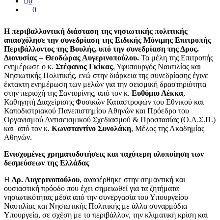
0
0
Η περιβαλλοντική διάσταση της νησιωτικής πολιτικής
απασχόλησε την συνεδρίαση της Ειδικής Μόνιμης Επιτροπής
Περιβάλλοντος της Βουλής, υπό την συνεδρίαση της Δρος.
Διονυσίας – Θεοδώρας Αυγερινοπούλου.
Τα μέλη της Επιτροπής
ενημέρωσε ο κ.
Στέφανος Γκίκας
, Υφυπουργός Ναυτιλίας και
Νησιωτικής Πολιτικής, ενώ στην διάρκεια της συνεδρίασης έγινε
έκτακτη ενημέρωση των μελών για την σεισμική δραστηριότητα
στην περιοχή της Σαντορίνης, από τον κ.
Ευθύμιο Λέκκα
,
Καθηγητή Διαχείρισης Φυσικών Καταστροφών του Εθνικού και
Καποδιστριακού Πανεπιστημίου Αθηνών και Πρόεδρο του
Οργανισμού Αντισεισμικού Σχεδιασμού & Προστασίας (Ο.Α.Σ.Π.)
και από τον κ.
Κωνσταντίνο Συνολάκη
, Μέλος της Ακαδημίας
Αθηνών.
Ενισχυμένες χρηματοδοτήσεις και ταχύτερη υλοποίηση των
δεσμεύσεων της Ελλάδας
Η
Δρ. Αυγερινοπούλου
, αναφέρθηκε στην σημαντική και
ουσιαστική πρόοδο που έχει σημειωθεί για τα ζητήματα
νησιωτικότητας μέσα από την συνεργασία του Υπουργείου
Ναυτιλίας και Νησιωτικής Πολιτικής με άλλα συναρμόδια
Υπουργεία, σε σχέση με το περιβάλλον, την κλιματική κρίση και