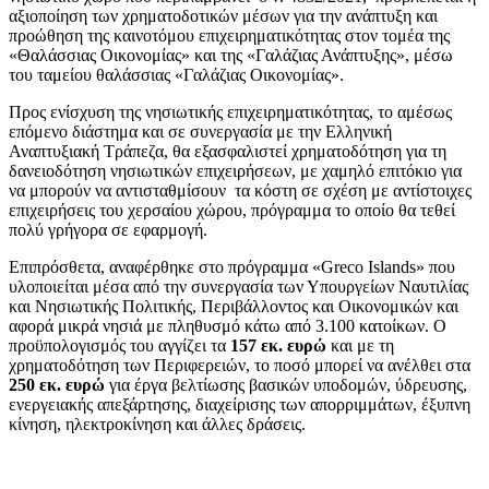
αξιοποίηση των χρηματοδοτικών μέσων για την ανάπτυξη και
προώθηση της καινοτόμου επιχειρηματικότητας στον τομέα της
«Θαλάσσιας Οικονομίας» και της «Γαλάζιας Ανάπτυξης», μέσω
του ταμείου θαλάσσιας «Γαλάζιας Οικονομίας».
Προς ενίσχυση της νησιωτικής επιχειρηματικότητας, το αμέσως
επόμενο διάστημα και σε συνεργασία με την Ελληνική
Αναπτυξιακή Τράπεζα, θα εξασφαλιστεί χρηματοδότηση για τη
δανειοδότηση νησιωτικών επιχειρήσεων, με χαμηλό επιτόκιο για
να μπορούν να αντισταθμίσουν τα κόστη σε σχέση με αντίστοιχες
επιχειρήσεις του χερσαίου χώρου, πρόγραμμα το οποίο θα τεθεί
πολύ γρήγορα σε εφαρμογή.
Επιπρόσθετα, αναφέρθηκε στο πρόγραμμα «Greco Islands» που
υλοποιείται μέσα από την συνεργασία των Υπουργείων Ναυτιλίας
και Νησιωτικής Πολιτικής, Περιβάλλοντος και Οικονομικών και
αφορά μικρά νησιά με πληθυσμό κάτω από 3.100 κατοίκων. Ο
προϋπολογισμός του αγγίζει τα
157 εκ. ευρώ
και με τη
χρηματοδότηση των Περιφερειών, το ποσό μπορεί να ανέλθει στα
250 εκ. ευρώ
για έργα βελτίωσης βασικών υποδομών, ύδρευσης,
ενεργειακής απεξάρτησης, διαχείρισης των απορριμμάτων, έξυπνη
κίνηση, ηλεκτροκίνηση και άλλες δράσεις.