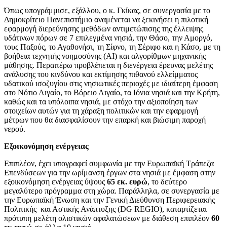
Όπως υπογράμμισε, εξάλλου, ο κ. Γκίκας, σε συνεργασία με το
Δημοκρίτειο Πανεπιστήμιο αναμένεται να ξεκινήσει η πιλοτική
εφαρμογή διερεύνησης μεθόδων αντιμετώπισης της έλλειψης
υδάτινων πόρων σε 7 επιλεγμένα νησιά, την Θάσο, την Αμοργό,
τους Παξούς, το Αγαθονήσι, τη Σίφνο, τη Σέριφο και η Κάσο, με τη
βοήθεια τεχνητής νοημοσύνης (ΑΙ) και αλγορίθμων μηχανικής
μάθησης. Περαιτέρω προβλέπεται η διενέργεια έρευνας μελέτης
ανάλυσης του κινδύνου και εκτίμησης πιθανού ελλείμματος
υδατικού ισοζυγίου στις νησιωτικές περιοχές με ιδιαίτερη έμφαση
στο Νότιο Αιγαίο, το Βόρειο Αιγαίο, τα Ιόνια νησιά και την Κρήτη,
καθώς και τα υπόλοιπα νησιά, με στόχο την αξιοποίηση των
στοιχείων αυτών για τη χάραξη πολιτικών και την εφαρμογή
μέτρων που θα διασφαλίσουν την επαρκή και βιώσιμη παροχή
νερού.
Εξοικονόμηση ενέργειας
Επιπλέον, έχει υπογραφεί συμφωνία με την Ευρωπαϊκή Τράπεζα
Επενδύσεων για την ωρίμανση έργων στα νησιά με έμφαση στην
εξοικονόμηση ενέργειας ύψους
65 εκ. ευρώ
, το δεύτερο
μεγαλύτερο πρόγραμμα στη χώρα. Παράλληλα, σε συνεργασία με
την Ευρωπαϊκή Ένωση και την Γενική Διεύθυνση Περιφερειακής
Πολιτικής και Αστικής Ανάπτυξης (DG REGIO), καταρτίζεται
πρότυπη μελέτη ολιστικών αφαλατώσεων με διάθεση επιπλέον
60