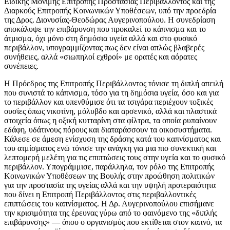
Ειδικής Μόνιμης Επιτροπής Προστασίας Περιβάλλοντος και της
Διαρκούς Επιτροπής Κοινωνικών Υποθέσεων, υπό την προεδρία
της Δρος. Διονυσίας-Θεοδώρας Αυγερινοπούλου. Η συνεδρίαση
αποκάλυψε την επιβάρυνση που προκαλεί το κάπνισμα και το
άτμισμα, όχι μόνο στη δημόσια υγεία αλλά και στο φυσικό
περιβάλλον, υπογραμμίζοντας πως δεν είναι απλώς βλαβερές
συνήθειες, αλλά «σιωπηλοί εχθροί» με ορατές και αόρατες
συνέπειες.
Η Πρόεδρος της Επιτροπής Περιβάλλοντος τόνισε τη διπλή απειλή
που συνιστά το κάπνισμα, τόσο για τη δημόσια υγεία, όσο και για
το περιβάλλον και υπενθύμισε ότι τα τσιγάρα περιέχουν τοξικές
ουσίες όπως νικοτίνη, μόλυβδο και αρσενικό, αλλά και πλαστικά
στοιχεία όπως η οξική κυτταρίνη στα φίλτρα, τα οποία ρυπαίνουν
εδάφη, υδάτινους πόρους και διαταράσσουν τα οικοσυστήματα.
Κάλεσε σε άμεση ενίσχυση της δράσης κατά του καπνίσματος και
του ατμίσματος ενώ τόνισε την ανάγκη για μια πιο συνεκτική και
λεπτομερή μελέτη για τις επιπτώσεις τους στην υγεία και το φυσικό
περιβάλλον. Υπογράμμισε, παράλληλα, τον ρόλο της Επιτροπής
Κοινωνικών Υποθέσεων της Βουλής στην προώθηση πολιτικών
για την προστασία της υγείας αλλά και την υψηλή προτεραιότητα
που δίνει η Επιτροπή Περιβάλλοντος στις περιβαλλοντικές
επιπτώσεις του καπνίσματος. Η Δρ. Αυγερινοπούλου επισήμανε
την κρισιμότητα της έρευνας γύρω από το φαινόμενο της «διπλής
επιβάρυνσης» — όπου ο οργανισμός που εκτίθεται στον καπνό, τα