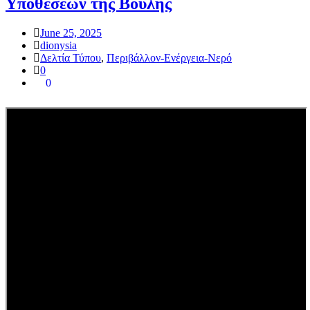
Υποθέσεων της Βουλής
June 25, 2025
dionysia
Δελτία Τύπου
,
Περιβάλλον-Ενέργεια-Νερό
0
0