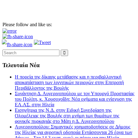
Please follow and like us:
Τελευταία Νέα
Η πορεία της δίκαιης μετάβασης και η περιβαλλοντική
αποκατάσταση των λιγνιτικών περιοχών στην Επιτροπή
Περιβάλλοντος της Βουλής
Συνάντηση Δ. Αυγερινοπούλου με τον Υπουργό Προστασίας
του Πολίτη, κ. Χρυσοχοΐδη: Νέα οχήματα και ενίσχυση της
ΕΛ.ΑΣ. στην Ηλεία
Εισηγήτρια της Ν.Δ. στην Ειδική Συνεδρίαση της
Ολομέλειας της Βουλής στη μνήμη των θυμάτων της
φονικής πυρκαγιάς στο Μάτι η Δ. Αυγερινοπούλου
Αυγερινοπούλου: Σημαντικές χρηματοδοτήσεις σε Δήμους
της Ηλείας για αγροτική οδοποιία Εντάσσονται 26 έργα των
Δήμων – Στα 14,3 εκατ. ευρώ οι πόροι για την Ηλεία