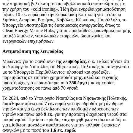
την σημαντική βελτίωση του περιβαλλοντικού αποτυπώματος με
την χρήση του «cold ironing». Ήδη έχει εγκριθεί χρηματοδότηση
ύψους 10 εκ. ευρώ από την Ευρωπαϊκή Επιτροπή για τέσσερα
λιμάνια, Λαυρίου, Ραφήνας, Καβάλας, Κέρκυρας. Παράλληλα, το
Υπουργείο υποστηρίζει τις διατομεακές συνεργασίες, όπως το
Clean Energy Marine Hubs, για τις προσπάθειες απανθρακοποίησης
μεταξύ λιμένων, ναυτιλιακών εταιρειών, βιομηχανίας και
ενεργειακών επιχειρήσεων.
Αντιμετώπιση της λειψυδρίας
Μιλώντας για το φαινόμενο της
λειψυδρίας
, ο κ. Γκίκας τόνισε ότι
το Υπουργείο Ναυτιλίας και Νησιωτικής Πολιτικής σε συνεργασία
με το Υπουργείο Περιβάλλοντος, υλοποιεί και σχεδιάζει
παρεμβάσεις σε επίπεδο χρηματοδότησης, αλλά και τεχνικής
υποστήριξης για περισσότερα από
350 έργα
μικρομεσαίας
χρηματοδότησης σε πάνω από 70 νησιά.
Το 2024, από το Υπουργείο Ναυτιλίας και Νησιωτικής Πολιτικής,
διατέθηκαν πάνω από
7 εκ. ευρώ
για την υδροδότηση άνυδρων
νησιών και για έργα βελτίωσης των υποδομών ύδρευσης των
νησιών και πάνω από
9 εκ.
για την πρότυπη διαχείριση νερού στα
μικρά νησιά. Την ίδια περίοδο, επιχορηγήθηκαν νησιωτικοί δήμοι
για μίσθωση μονάδων αφαλάτωσης για την κάλυψη έκτακτων
αναγκών με το ποσό του
1,6 εκ. ευρώ
.