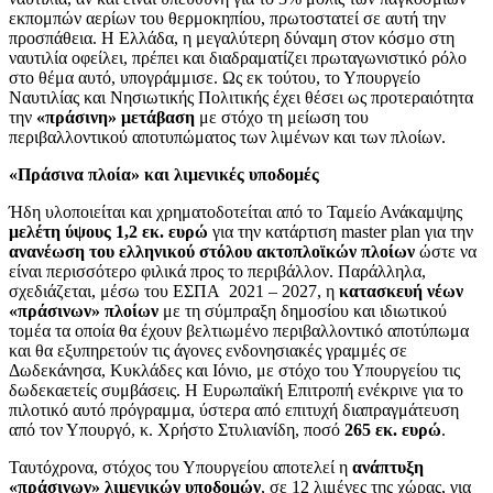
εκπομπών αερίων του θερμοκηπίου, πρωτοστατεί σε αυτή την
προσπάθεια. Η Ελλάδα, η μεγαλύτερη δύναμη στον κόσμο στη
ναυτιλία οφείλει, πρέπει και διαδραματίζει πρωταγωνιστικό ρόλο
στο θέμα αυτό, υπογράμμισε. Ως εκ τούτου, το Υπουργείο
Ναυτιλίας και Νησιωτικής Πολιτικής έχει θέσει ως προτεραιότητα
την
«πράσινη» μετάβαση
με στόχο τη μείωση του
περιβαλλοντικού αποτυπώματος των λιμένων και των πλοίων.
«Πράσινα πλοία» και λιμενικές υποδομές
Ήδη υλοποιείται και χρηματοδοτείται από το Ταμείο Ανάκαμψης
μελέτη ύψους 1,2 εκ. ευρώ
για την κατάρτιση master plan για την
ανανέωση του ελληνικού στόλου ακτοπλοϊκών πλοίων
ώστε να
είναι περισσότερο φιλικά προς το περιβάλλον. Παράλληλα,
σχεδιάζεται, μέσω του ΕΣΠΑ 2021 – 2027, η
κατασκευή νέων
«πράσινων» πλοίων
με τη σύμπραξη δημοσίου και ιδιωτικού
τομέα τα οποία θα έχουν βελτιωμένο περιβαλλοντικό αποτύπωμα
και θα εξυπηρετούν τις άγονες ενδονησιακές γραμμές σε
Δωδεκάνησα, Κυκλάδες και Ιόνιο, με στόχο του Υπουργείου τις
δωδεκαετείς συμβάσεις. Η Ευρωπαϊκή Επιτροπή ενέκρινε για το
πιλοτικό αυτό πρόγραμμα, ύστερα από επιτυχή διαπραγμάτευση
από τον Υπουργό, κ. Χρήστο Στυλιανίδη, ποσό
265 εκ. ευρώ
.
Ταυτόχρονα, στόχος του Υπουργείου αποτελεί η
ανάπτυξη
«πράσινων» λιμενικών υποδομών
, σε 12 λιμένες της χώρας, για