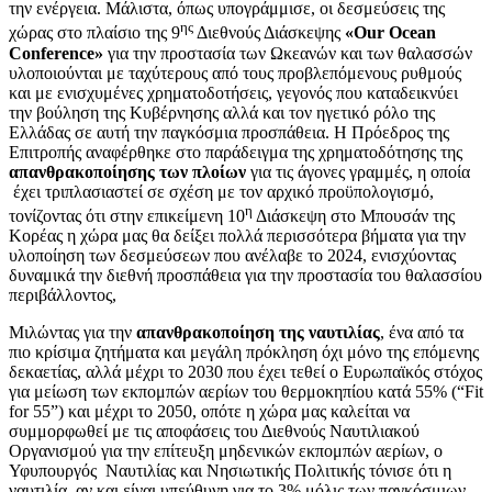
την ενέργεια. Μάλιστα, όπως υπογράμμισε, οι δεσμεύσεις της
ης
χώρας στο πλαίσιο της 9
Διεθνούς Διάσκεψης
«Our Ocean
Conference»
για την προστασία των Ωκεανών και των θαλασσών
υλοποιούνται με ταχύτερους από τους προβλεπόμενους ρυθμούς
και με ενισχυμένες χρηματοδοτήσεις, γεγονός που καταδεικνύει
την βούληση της Κυβέρνησης αλλά και τον ηγετικό ρόλο της
Ελλάδας σε αυτή την παγκόσμια προσπάθεια. Η Πρόεδρος της
Επιτροπής αναφέρθηκε στο παράδειγμα της χρηματοδότησης της
απανθρακοποίησης των πλοίων
για τις άγονες γραμμές, η οποία
έχει τριπλασιαστεί σε σχέση με τον αρχικό προϋπολογισμό,
η
τονίζοντας ότι στην επικείμενη 10
Διάσκεψη στο Μπουσάν της
Κορέας η χώρα μας θα δείξει πολλά περισσότερα βήματα για την
υλοποίηση των δεσμεύσεων που ανέλαβε το 2024, ενισχύοντας
δυναμικά την διεθνή προσπάθεια για την προστασία του θαλασσίου
περιβάλλοντος,
Μιλώντας για την
απανθρακοποίηση της ναυτιλίας
, ένα από τα
πιο κρίσιμα ζητήματα και μεγάλη πρόκληση όχι μόνο της επόμενης
δεκαετίας, αλλά μέχρι το 2030 που έχει τεθεί ο Ευρωπαϊκός στόχος
για μείωση των εκπομπών αερίων του θερμοκηπίου κατά 55% (“Fit
for 55”) και μέχρι το 2050, οπότε η χώρα μας καλείται να
συμμορφωθεί με τις αποφάσεις του Διεθνούς Ναυτιλιακού
Οργανισμού για την επίτευξη μηδενικών εκπομπών αερίων, ο
Υφυπουργός Ναυτιλίας και Νησιωτικής Πολιτικής τόνισε ότι η
ναυτιλία, αν και είναι υπεύθυνη για το 3% μόλις των παγκόσμιων