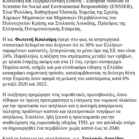
Κοινωνική και Περιβαλλοντική Ευθύνη – European Network of
Scientists for Social and Environmental Responsibility (ENSSER),
Έλια Ψυλλάκη, Καθηγήτρια Υδατικής Χημείας της Σχολής
Χημικών Μηχανικών και Μηχανικών Περιβάλλοντος του
Πολυτεχνείου Κρήτης και Στυλιανός Λουκίδης, Πρόεδρος της
Ελληνικής Πνευμονολογικής Εταιρείας.
Η κα.
Φωτεινή Κουλούρη
έφερε στο φως τα ανησυχητικά
στατιστικά δεδομένα που δείχνουν ότι το 36% των Ελλήνων
παραμένουν καπνιστές, ξεπερνώντας το μέσο όρο της ΕΕ που είναι
24%. Παράλληλα, η αύξηση του ατμίσματος μεταξύ των εφήβων,
με ηλικία έναρξης ακόμη και στα 11 έτη, εγείρει συναγερμό.
Παρόλα αυτά, υπήρξε και μια ελπιδοφόρα είδηση: η Ελλάδα
καταγράφει σημαντική πρόοδο, καταλαμβάνοντας τη δεύτερη θέση
στην Ευρώπη όσον αφορά τη μείωση του καπνίσματος κατά 6%
μεταξύ 2020 και 2023.
Η συζήτηση προχώρησε στις νομοθετικές πρωτοβουλίες, όπου
τέθηκαν σε πρώτη προτεραιότητα η ενίσχυση του νομικού πλαισίου
για την προστασία των ανηλίκων και η αυστηρή απαγόρευση
πώλησης προϊόντων καπνού και ηλεκτρονικών τσιγάρων σε
ανηλίκους. Επιπλέον, ήδη ξεκινά η προετοιμασία για την
αναθεώρηση της ευρωπαϊκής οδηγίας TPD, με τον φιλόδοξο στόχο
να δημιουργηθεί ένα περιβάλλον χωρίς καπνό έως το 2040.
Κατά τη διάρκεια της συνεδρίασης, ο κ.
Στυλιανός Λουκίδης
,