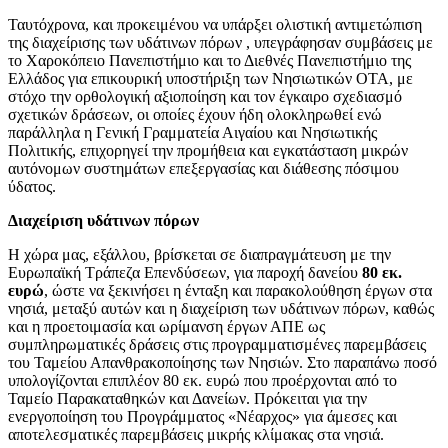
Ταυτόχρονα, και προκειμένου να υπάρξει ολιστική αντιμετώπιση
της διαχείρισης των υδάτινων πόρων , υπεγράφησαν συμβάσεις με
το Χαροκόπειο Πανεπιστήμιο και το Διεθνές Πανεπιστήμιο της
Ελλάδος για επικουρική υποστήριξη των Νησιωτικών ΟΤΑ, με
στόχο την ορθολογική αξιοποίηση και τον έγκαιρο σχεδιασμό
σχετικών δράσεων, οι οποίες έχουν ήδη ολοκληρωθεί ενώ
παράλληλα η Γενική Γραμματεία Αιγαίου και Νησιωτικής
Πολιτικής, επιχορηγεί την προμήθεια και εγκατάσταση μικρών
αυτόνομων συστημάτων επεξεργασίας και διάθεσης πόσιμου
ύδατος.
Διαχείριση υδάτινων πόρων
Η χώρα μας, εξάλλου, βρίσκεται σε διαπραγμάτευση με την
Ευρωπαϊκή Τράπεζα Επενδύσεων, για παροχή δανείου
80 εκ.
ευρώ
, ώστε να ξεκινήσει η ένταξη και παρακολούθηση έργων στα
νησιά, μεταξύ αυτών και η διαχείριση των υδάτινων πόρων, καθώς
και η προετοιμασία και ωρίμανση έργων ΑΠΕ ως
συμπληρωματικές δράσεις στις προγραμματισμένες παρεμβάσεις
του Ταμείου Απανθρακοποίησης των Νησιών. Στο παραπάνω ποσό
υπολογίζονται επιπλέον 80 εκ. ευρώ που προέρχονται από το
Ταμείο Παρακαταθηκών και Δανείων. Πρόκειται για την
ενεργοποίηση του Προγράμματος «Νέαρχος» για άμεσες και
αποτελεσματικές παρεμβάσεις μικρής κλίμακας στα νησιά.