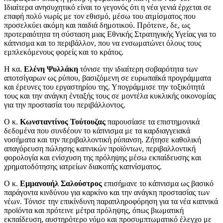
Ιδιαίτερα ανησυχητικό είναι το γεγονός ότι η νέα γενιά έρχεται σε
επαφή πολύ νωρίς με τον εθισμό, μέσω του ατμίσματος που
προσελκύει ακόμη και παιδιά δημοτικού. Πρότεινε, δε, ως
προτεραιότητα τη σύσταση μιας Εθνικής Στρατηγικής Υγείας για το
κάπνισμα και το περιβάλλον, που να ενσωματώνει όλους τους
εμπλεκόμενους φορείς και το κράτος.
Η κα.
Ελένη Ψυλλάκη
τόνισε την ιδιαίτερη σοβαρότητα των
αποτσίγαρων ως ρύπου, βασιζόμενη σε ευρωπαϊκά προγράμματα
και έρευνες του εργαστηρίου της. Υπογράμμισε την τοξικότητά
τους και την ανάγκη ένταξής τους σε μοντέλα κυκλικής οικονομίας
για την προστασία του περιβάλλοντος.
Ο κ.
Κωνσταντίνος Τούτουζας
παρουσίασε τα επιστημονικά
δεδομένα που συνδέουν το κάπνισμα με τα καρδιαγγειακά
νοσήματα και την περιβαλλοντική ρύπανση. Ζήτησε καθολική
απαγόρευση πώλησης καπνικών προϊόντων, περιβαλλοντική
φορολογία και ενίσχυση της πρόληψης μέσω εκπαίδευσης και
χρηματοδότησης ιατρείων διακοπής καπνίσματος.
Ο κ.
Εμμανουήλ Σαλούστρος
επισήμανε το κάπνισμα ως βασικό
παράγοντα κινδύνου για καρκίνο και την ανάγκη προστασίας των
νέων. Τόνισε την επικίνδυνη παραπληροφόρηση για τα νέα καπνικά
προϊόντα και πρότεινε μέτρα πρόληψης, όπως βιωματική
εκπαίδευση, αυστηρότερο νόμο και προσυμπτωματικό έλεγχο με