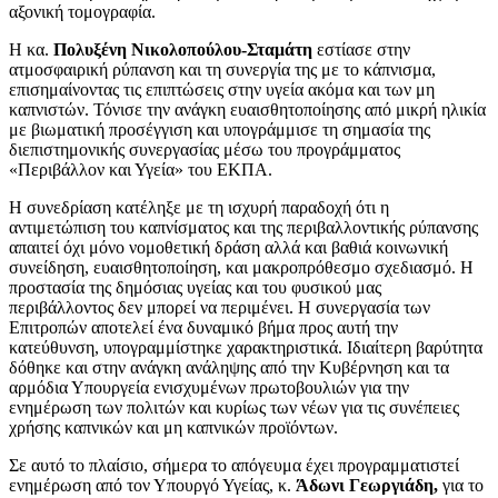
αξονική τομογραφία.
Η κα.
Πολυξένη Νικολοπούλου-Σταμάτη
εστίασε στην
ατμοσφαιρική ρύπανση και τη συνεργία της με το κάπνισμα,
επισημαίνοντας τις επιπτώσεις στην υγεία ακόμα και των μη
καπνιστών. Τόνισε την ανάγκη ευαισθητοποίησης από μικρή ηλικία
με βιωματική προσέγγιση και υπογράμμισε τη σημασία της
διεπιστημονικής συνεργασίας μέσω του προγράμματος
«Περιβάλλον και Υγεία» του ΕΚΠΑ.
Η συνεδρίαση κατέληξε με τη ισχυρή παραδοχή ότι η
αντιμετώπιση του καπνίσματος και της περιβαλλοντικής ρύπανσης
απαιτεί όχι μόνο νομοθετική δράση αλλά και βαθιά κοινωνική
συνείδηση, ευαισθητοποίηση, και μακροπρόθεσμο σχεδιασμό. Η
προστασία της δημόσιας υγείας και του φυσικού μας
περιβάλλοντος δεν μπορεί να περιμένει. Η συνεργασία των
Επιτροπών αποτελεί ένα δυναμικό βήμα προς αυτή την
κατεύθυνση, υπογραμμίστηκε χαρακτηριστικά. Ιδιαίτερη βαρύτητα
δόθηκε και στην ανάγκη ανάληψης από την Κυβέρνηση και τα
αρμόδια Υπουργεία ενισχυμένων πρωτοβουλιών για την
ενημέρωση των πολιτών και κυρίως των νέων για τις συνέπειες
χρήσης καπνικών και μη καπνικών προϊόντων.
Σε αυτό το πλαίσιο, σήμερα το απόγευμα έχει προγραμματιστεί
ενημέρωση από τον Υπουργό Υγείας, κ.
Άδωνι Γεωργιάδη,
για το