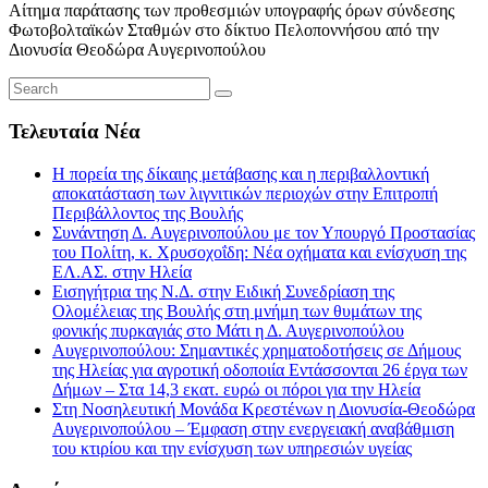
Αίτημα παράτασης των προθεσμιών υπογραφής όρων σύνδεσης
Φωτοβολταϊκών Σταθμών στο δίκτυο Πελοποννήσου από την
Διονυσία Θεοδώρα Αυγερινοπούλου
Τελευταία Νέα
Η πορεία της δίκαιης μετάβασης και η περιβαλλοντική
αποκατάσταση των λιγνιτικών περιοχών στην Επιτροπή
Περιβάλλοντος της Βουλής
Συνάντηση Δ. Αυγερινοπούλου με τον Υπουργό Προστασίας
του Πολίτη, κ. Χρυσοχοΐδη: Νέα οχήματα και ενίσχυση της
ΕΛ.ΑΣ. στην Ηλεία
Εισηγήτρια της Ν.Δ. στην Ειδική Συνεδρίαση της
Ολομέλειας της Βουλής στη μνήμη των θυμάτων της
φονικής πυρκαγιάς στο Μάτι η Δ. Αυγερινοπούλου
Αυγερινοπούλου: Σημαντικές χρηματοδοτήσεις σε Δήμους
της Ηλείας για αγροτική οδοποιία Εντάσσονται 26 έργα των
Δήμων – Στα 14,3 εκατ. ευρώ οι πόροι για την Ηλεία
Στη Νοσηλευτική Μονάδα Κρεστένων η Διονυσία-Θεοδώρα
Αυγερινοπούλου – Έμφαση στην ενεργειακή αναβάθμιση
του κτιρίου και την ενίσχυση των υπηρεσιών υγείας