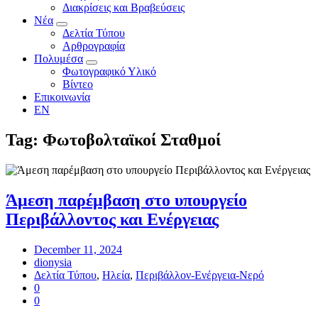
Διακρίσεις και Βραβεύσεις
Νέα
Δελτία Τύπου
Αρθρογραφία
Πολυμέσα
Φωτογραφικό Υλικό
Βίντεο
Επικοινωνία
EN
Tag: Φωτοβολταϊκοί Σταθμοί
Άμεση παρέμβαση στο υπουργείο
Περιβάλλοντος και Ενέργειας
December 11, 2024
dionysia
Δελτία Τύπου
,
Ηλεία
,
Περιβάλλον-Ενέργεια-Νερό
0
0