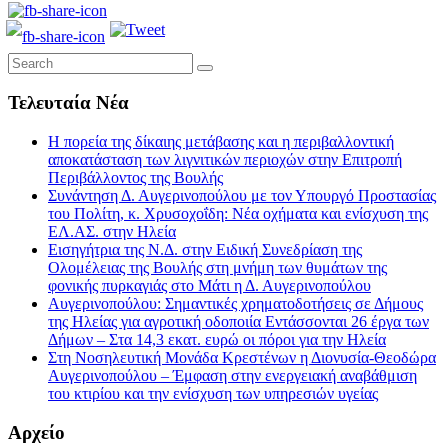
Τελευταία Νέα
Η πορεία της δίκαιης μετάβασης και η περιβαλλοντική
αποκατάσταση των λιγνιτικών περιοχών στην Επιτροπή
Περιβάλλοντος της Βουλής
Συνάντηση Δ. Αυγερινοπούλου με τον Υπουργό Προστασίας
του Πολίτη, κ. Χρυσοχοΐδη: Νέα οχήματα και ενίσχυση της
ΕΛ.ΑΣ. στην Ηλεία
Εισηγήτρια της Ν.Δ. στην Ειδική Συνεδρίαση της
Ολομέλειας της Βουλής στη μνήμη των θυμάτων της
φονικής πυρκαγιάς στο Μάτι η Δ. Αυγερινοπούλου
Αυγερινοπούλου: Σημαντικές χρηματοδοτήσεις σε Δήμους
της Ηλείας για αγροτική οδοποιία Εντάσσονται 26 έργα των
Δήμων – Στα 14,3 εκατ. ευρώ οι πόροι για την Ηλεία
Στη Νοσηλευτική Μονάδα Κρεστένων η Διονυσία-Θεοδώρα
Αυγερινοπούλου – Έμφαση στην ενεργειακή αναβάθμιση
του κτιρίου και την ενίσχυση των υπηρεσιών υγείας
Αρχείο