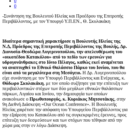
0
0
-Συνάντηση της Βουλευτού Ηλείας και Προέδρου της Επιτροπής
Περιβάλλοντος, με τον Υπουργό Υ.Π.ΕΝ., Θ. Σκυλακάκη
Ιδιαίτερα σημαντική χαρακτήρισε η Βουλευτής Ηλείας της
Ν.Δ, Πρόεδρος της Επιτροπής Περιβάλλοντος της Βουλής, Δρ.
Διονυσία-Θεοδώρα Αυγερινοπούλου, την απελευθέρωση του
«οικοπέδου Κατακόλου» από το πεδίο των ερευνών για
υδρογονάνθρακες στο Ιόνιο Πέλαγος, καθώς εκεί αναμένεται
να αναπτυχθεί το Εθνικό Θαλάσσιο Πάρκο του Ιονίου, που θα
είναι από τα μεγαλύτερα στη Μεσόγειο.
Η Δρ. Αυγερινοπούλου
είχε συνάντηση με τον Υπουργό Περιβάλλοντος και Ενέργειας, κ.
Θόδωρο Σκυλακάκη
, με τον οποίο συζήτησε για την επίτευξη των
περιβαλλοντικών στόχων των δύο μεγάλων εθνικών θαλάσσιων
πάρκων, Αιγαίου και Ιονίου, την δημιουργία των οποίων
ανακοίνωσε ο
Πρωθυπουργός, κ. Κυριάκος Μητσοτάκης
, στην
9η Διεθνή Διάσκεψη «Our Ocean Conference». Η Βουλευτής
Ηλείας χαιρέτισε την απόφαση του Υπουργείου Περιβάλλοντος για
την εξαίρεση του Κατακόλου από τις συγκεκριμένες έρευνες, προς
επίτευξη των δεσμεύσεων και των στόχων που τέθηκαν από την
χώρα μας στην εν λόγω Διάσκεψη.