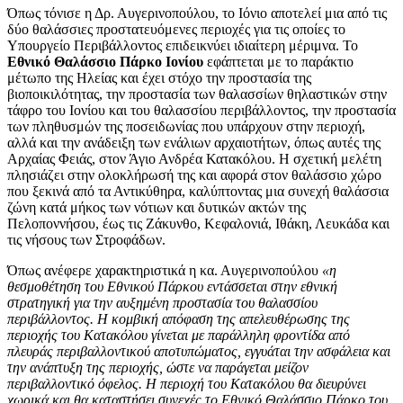
Όπως τόνισε η Δρ. Αυγερινοπούλου, το Ιόνιο αποτελεί μια από τις
δύο θαλάσσιες προστατευόμενες περιοχές για τις οποίες το
Υπουργείο Περιβάλλοντος επιδεικνύει ιδιαίτερη μέριμνα. Το
Εθνικό Θαλάσσιο Πάρκο Ιονίου
εφάπτεται με το παράκτιο
μέτωπο της Ηλείας και έχει στόχο την προστασία της
βιοποικιλότητας, την προστασία των θαλασσίων θηλαστικών στην
τάφρο του Ιονίου και του θαλασσίου περιβάλλοντος, την προστασία
των πληθυσμών της ποσειδωνίας που υπάρχουν στην περιοχή,
αλλά και την ανάδειξη των ενάλιων αρχαιοτήτων, όπως αυτές της
Αρχαίας Φειάς, στον Άγιο Ανδρέα Κατακόλου. Η σχετική μελέτη
πλησιάζει στην ολοκλήρωσή της και αφορά στον θαλάσσιο χώρο
που ξεκινά από τα Αντικύθηρα, καλύπτοντας μια συνεχή θαλάσσια
ζώνη κατά μήκος των νότιων και δυτικών ακτών της
Πελοποννήσου, έως τις Ζάκυνθο, Κεφαλονιά, Ιθάκη, Λευκάδα και
τις νήσους των Στροφάδων.
Όπως ανέφερε χαρακτηριστικά η κα. Αυγερινοπούλου
«η
θεσμοθέτηση του Εθνικού Πάρκου εντάσσεται στην εθνική
στρατηγική για την αυξημένη προστασία του θαλασσίου
περιβάλλοντος. Η κομβική απόφαση της απελευθέρωσης της
περιοχής του Κατακόλου γίνεται με παράλληλη φροντίδα από
πλευράς περιβαλλοντικού αποτυπώματος, εγγυάται την ασφάλεια και
την ανάπτυξη της περιοχής, ώστε να παράγεται μείζον
περιβαλλοντικό όφελος. Η περιοχή του Κατακόλου θα διευρύνει
χωρικά και θα καταστήσει συνεχές το Εθνικό Θαλάσσιο Πάρκο του