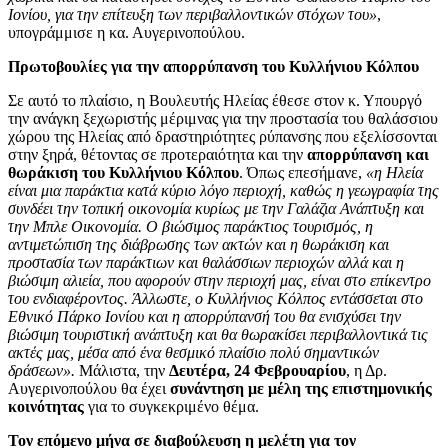
Ιονίου, για την επίτευξη των περιβαλλοντικών στόχων του»
,
υπογράμμισε η κα. Αυγερινοπούλου.
Πρωτοβουλίες για την απορρύπανση του Κυλλήνιου Κόλπου
Σε αυτό το πλαίσιο, η Βουλευτής Ηλείας έθεσε στον κ. Υπουργό
την ανάγκη ξεχωριστής μέριμνας για την προστασία του θαλάσσιου
χώρου της Ηλείας από δραστηριότητες ρύπανσης που εξελίσσονται
στην ξηρά, θέτοντας σε προτεραιότητα και την
απορρύπανση και
θωράκιση του Κυλλήνιου Κόλπου
. Όπως επεσήμανε,
«η Ηλεία
είναι μια παράκτια κατά κύριο λόγο περιοχή, καθώς η γεωγραφία της
συνδέει την τοπική οικονομία κυρίως με την Γαλάζια Ανάπτυξη και
την Μπλε Οικονομία. Ο βιώσιμος παράκτιος τουρισμός, η
αντιμετώπιση της διάβρωσης των ακτών και η θωράκιση και
προστασία των παράκτιων και θαλάσσιων περιοχών αλλά και η
βιώσιμη αλιεία, που αφορούν στην περιοχή μας, είναι στο επίκεντρο
του ενδιαφέροντος. Άλλωστε, ο Κυλλήνιος Κόλπος εντάσσεται στο
Εθνικό Πάρκο Ιονίου και η απορρύπανσή του θα ενισχύσει την
βιώσιμη τουριστική ανάπτυξη και θα θωρακίσει περιβαλλοντικά τις
ακτές μας, μέσα από ένα θεσμικό πλαίσιο πολύ σημαντικών
δράσεων».
Μάλιστα, την
Δευτέρα, 24 Φεβρουαρίου
, η Δρ.
Αυγερινοπούλου θα έχει
συνάντηση με μέλη της επιστημονικής
κοινότητας
για το συγκεκριμένο θέμα.
Τον επόμενο μήνα σε διαβούλευση η μελέτη για τον