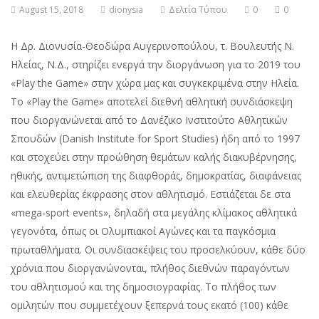
August 15, 2018
dionysia
Δελτία Τύπου
0
0
Η Δρ. Διονυσία-Θεοδώρα Αυγερινοπούλου, τ. Βουλευτής Ν.
Ηλείας, Ν.Δ., στηρίζει ενεργά την διοργάνωση για το 2019 του
«Play the Game» στην χώρα μας και συγκεκριμένα στην Ηλεία.
Το «Play the Game» αποτελεί διεθνή αθλητική συνδιάσκεψη
που διοργανώνεται από το Δανέζικο Ινστιτούτο Αθλητικών
Σπουδών (Danish Institute for Sport Studies) ήδη από το 1997
και στοχεύει στην προώθηση θεμάτων καλής διακυβέρνησης,
ηθικής, αντιμετώπιση της διαφθοράς, δημοκρατίας, διαφάνειας
και ελευθερίας έκφρασης στον αθλητισμό. Εστιάζεται δε στα
«mega-sport events», δηλαδή στα μεγάλης κλίμακος αθλητικά
γεγονότα, όπως οι Ολυμπιακοί Αγώνες και τα παγκόσμια
πρωταθλήματα. Οι συνδιασκέψεις του προσελκύουν, κάθε δύο
χρόνια που διοργανώνονται, πλήθος διεθνών παραγόντων
του αθλητισμού και της δημοσιογραφίας. Το πλήθος των
ομιλητών που συμμετέχουν ξεπερνά τους εκατό (100) κάθε