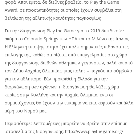
φορά. Απονέμεται δε διεθνές βραβείο, το Play the Game
Award, σε προσωπικότητες οι οποίες έχουν συμβάλει στη
βελτίωση της αθλητικής κοινότητας παγκοσμίως.
Για την διοργάνωση Play the Game για το 2019 διεκδικούν
ακόμα το Colorado Springs των ΗΠΑ και το Μιλάνο της Ιταλίας.
Η Ελληνική υποψηφιότητα έχει πολύ σημαντικές πιθανότητες
επιλογής της, καθώς στηρίζεται από επαγγελματίες στο χώρο
της διοργάνωσης διεθνών αθλητικών γεγονότων, αλλά και από
τον Δήμο Αρχαίας Ολυμπίας, μιας πόλης – παγκόσμιο σύμβολο
για τον αθλητισμό. Εάν προκριθεί η Ελλάδα για την
διοργάνωση των αγώνων, η διοργάνωση θα λάβει χώρα
κυρίως στην Κυλλήνη και την Αρχαία Ολυμπία, ενώ οι
συμμετέχοντες θα έχουν την ευκαιρία να επισκεφτούν και άλλα
μέρη του Νομού μας.
Περισσότερες λεπτομέρειες μπορείτε να βρείτε στην επίσημη
ιστοσελίδα της διοργάνωσης: http://www.playthegame.org/