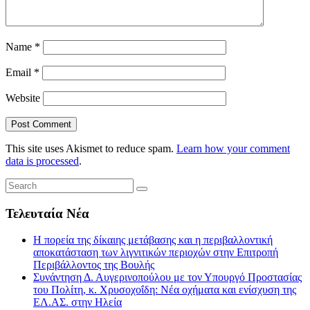
Name
*
Email
*
Website
This site uses Akismet to reduce spam.
Learn how your comment
data is processed
.
Τελευταία Νέα
Η πορεία της δίκαιης μετάβασης και η περιβαλλοντική
αποκατάσταση των λιγνιτικών περιοχών στην Επιτροπή
Περιβάλλοντος της Βουλής
Συνάντηση Δ. Αυγερινοπούλου με τον Υπουργό Προστασίας
του Πολίτη, κ. Χρυσοχοΐδη: Νέα οχήματα και ενίσχυση της
ΕΛ.ΑΣ. στην Ηλεία