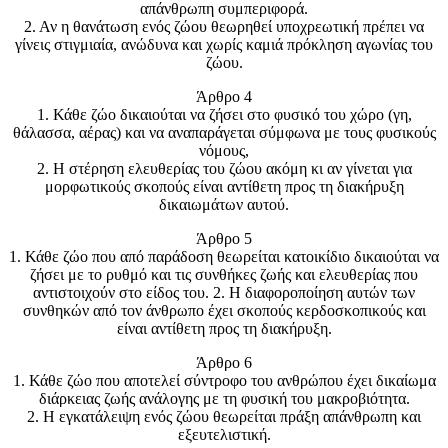
απάνθρωπη συμπεριφορά.
2. Αν η θανάτωση ενός ζώου θεωρηθεί υποχρεωτική πρέπει να
γίνεις στιγμιαία, ανώδυνα και χωρίς καμιά πρόκληση αγωνίας του
ζώου.
Άρθρο 4
1. Κάθε ζώο δικαιούται να ζήσει στο φυσικό του χώρο (γη,
θάλασσα, αέρας) και να αναπαράγεται σύμφωνα με τους φυσικούς
νόμους,
2. Η στέρηση ελευθερίας του ζώου ακόμη κι αν γίνεται για
μορφωτικούς σκοπούς είναι αντίθετη προς τη διακήρυξη
δικαιωμάτων αυτού.
Άρθρο 5
1. Κάθε ζώο που από παράδοση θεωρείται κατοικίδιο δικαιούται να
ζήσει με το ρυθμό και τις συνθήκες ζωής και ελευθερίας που
αντιστοιχούν στο είδος του. 2. Η διαφοροποίηση αυτών των
συνθηκών από τον άνθρωπο έχει σκοπούς κερδοσκοπικούς και
είναι αντίθετη προς τη διακήρυξη.
Άρθρο 6
1. Κάθε ζώο που αποτελεί σύντροφο του ανθρώπου έχει δικαίωμα
διάρκειας ζωής ανάλογης με τη φυσική του μακροβιότητα.
2. Η εγκατάλειψη ενός ζώου θεωρείται πράξη απάνθρωπη και
εξευτελιστική.