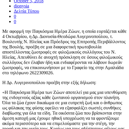
October 5, 2018
dionysia
Δελτία Τύπου
0
0
Με αφορμή την Παγκόσμια Ημέρα Ζώων, η οποία εορτάζεται κάθε
4 Οκτωβρίου, η Δρ. Διονυσία-Θεοδώρα Αυγερινοπούλου, τ.
Βουλευτής Ν. Ηλείας και Πρόεδρος της Επιτροπής Περιβάλλοντος
της Βουλής, προέβη σε μια διαφορετική πρωτοβουλία
αποστέλλοντας ζωοτροφές σε φιλοζωικούς συλλόγους του Ν.
Ηλείας. Απευθύνει δε ανοιχτή πρόσκληση σε όσους φιλοζωικούς
συλλόγους δεν έλαβαν ήδη και ενδιαφέρονται να λάβουν δωρεάν
ζωοτροφές, να επικοινωνήσουν με το Γραφείο της στην Αμαλιάδα
στο τηλέφωνο 2622309026.
Η Δρ. Αυγερινοπούλου προέβη στην εξής δήλωση:
«Η Παγκόσμια Ημέρα των Ζώων αποτελεί για μας μια υπενθύμιση
της ενδογενούς αξίας κάθε ζωντανού οργανισμού στον πλανήτη.
Όλα τα ζώα έχουν δικαίωμα σε μια ευπρεπή ζωή και ο άνθρωπος
ως φύλακας της φύσης οφείλει να εξασφαλίζει σωστές συνθήκες
διαβίωσης για όλα τα είδη. Τα οικόσιτα ζώα που βρίσκονται στην
άμεση κατοχή μας έχουμε ηθική υποχρέωση να τα φροντίζουμε
ακόμα περισσότερο και να επιμελούμαστε για την στέγη, την
τροφή και την υγεία τους. Κυρίως για τους αδέσποτους φίλους μας