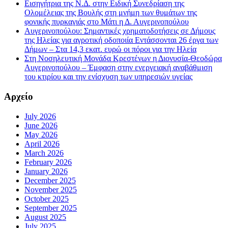
Εισηγήτρια της Ν.Δ. στην Ειδική Συνεδρίαση της
Ολομέλειας της Βουλής στη μνήμη των θυμάτων της
φονικής πυρκαγιάς στο Μάτι η Δ. Αυγερινοπούλου
Αυγερινοπούλου: Σημαντικές χρηματοδοτήσεις σε Δήμους
της Ηλείας για αγροτική οδοποιία Εντάσσονται 26 έργα των
Δήμων – Στα 14,3 εκατ. ευρώ οι πόροι για την Ηλεία
Στη Νοσηλευτική Μονάδα Κρεστένων η Διονυσία-Θεοδώρα
Αυγερινοπούλου – Έμφαση στην ενεργειακή αναβάθμιση
του κτιρίου και την ενίσχυση των υπηρεσιών υγείας
Αρχείο
July 2026
June 2026
May 2026
April 2026
March 2026
February 2026
January 2026
December 2025
November 2025
October 2025
September 2025
August 2025
July 2025