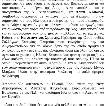
σηματοδότησε τους νέους επιστήμονες που βρίσκονται κοντά και
συνεπικουρούν το έργο της Δρος Αυγερινοπούλου και η
συνεργάτιδα της κ. Αυγερινοπούλου, κα
Άσπα Κλοκανά
,
σύμβουλος τουρισμού με καταγωγή από τα Λεχαινά, η οποία
σηματοδότησε τους Ηλείους ετεροδημότες που παρότι κατοικούν
στην Αθήνα, αγωνιούν για το μέλλον του τόπου καταγωγής τους
και συνασπίζονται γύρω από το πρόσωπο της κας Αυγερινοπούλου
για να προβάλλουν τον τόπο μας στην Ελλάδα και το εξωτερικό.
Επίσης ο κ.
Κωνσταντίνος Σμυρνής
, Πρόεδρος της Ομοσπονδίας
Συλλόγων Επαρχίας Ολυμπίας που ευχαρίστησε την κα
Αυγερινοπούλου για το άοκνο έργο της το οποίο προβάλλει
στηρίζοντας την τέως επαρχίας Ολυμπίας αλλά και όλον τον ορεινό
όγκο και τα χωριά της Ηλείας. Εντυπωσιακή ήταν η συμμετοχή των
νέων παιδιών που έλκουν την καταγωγή τους από την Ηλεία τα
οποία υπομονετικά να συνομιλήσουν με την κ. Αυγερινοπούλου
ενώ πολύ ιδιαίτερη ήταν η στιγμή που ο μαθητής λυκείου Μάνος
Μπήλιος έδωσε στην υποψήφια βουλευτή μια πολύ όμορφη
ανθοδέσμη
Χαιρετισμούς απέστειλαν ο Γενικός Γραμματέας της Νέας
Δημοκρατίας κ.
Λευτέρης Αυγενάκης
, Ευρωβουλευτές και
Βουλευτές με την Ν.Δ., και απόδημοι Ηλείοι από την Αμερική και
τον Καναδά.
«Από την 8η Ιουλίου ξεκινά μια νέα σελίδα για τη χώρα μας και