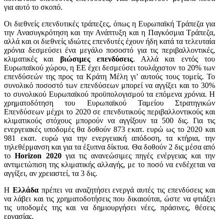
για αυτό το σκοπό.
Οι διεθνείς επενδυτικές τράπεζες, όπως η Ευρωπαϊκή Τράπεζα για
την Ανασυγκρότηση και την Ανάπτυξη και η Παγκόσμια Τράπεζα,
αλλά και οι διεθνείς ιδιώτες επενδυτές έχουν ήδη κατά τα τελευταία
χρόνια δεσμεύσει ένα μεγάλο ποσοστό για τις περιβαλλοντικές,
κλιματικές και
βιώσιμες επενδύσεις
. Αλλά και εντός του
Ευρωπαϊκού χώρου, η ΕΕ έχει δεσμεύσει τουλάχιστον το 20% των
επενδύσεών της προς τα Κράτη Μέλη γι’ αυτούς τους τομείς. Το
συνολικό ποσοστό των επενδύσεων μπορεί να αγγίξει και το 30%
το συνολικού Ευρωπαϊκού προϋπολογισμού τα επόμενα χρόνια. Η
χρηματοδότηση του Ευρωπαϊκού Ταμείου Στρατηγικών
Επενδύσεων μέχρι το 2020 σε επενδυτικούς περιβαλλοντικούς και
κλιματικούς στόχους μπορούν να αγγίξουν τα 500 δις. Για τις
ενεργειακές υποδομές θα δοθούν 873 εκατ. ευρώ ως το 2020 και
981 εκατ. ευρώ για την ενεργειακή απόδοση, τα κτήρια, την
τηλεθέρμανση και για τα έξυπνα δίκτυα. Θα δοθούν 2 δις μέσα από
το
Horizon 2020
για τις ανανεώσιμες πηγές ενέργειας και την
αντιμετώπιση της κλιματικής αλλαγής, με το ποσό να ενδέχεται να
αγγίξει, αν χρειαστεί, τα 3 δις.
Η
Ελλάδα
πρέπει να αναζητήσει ενεργά αυτές τις επενδύσεις και
να λάβει και τις χρηματοδοτήσεις που δικαιούται, ώστε να φτιάξει
τις υποδομές της και να δημιουργήσει νέες, πράσινες, θέσεις
εργασίας.