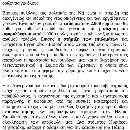
οριζόντια για όλους.
Βασικός πυλώνας της πολιτικής της
ΝΔ
είναι η στήριξη της
οικογένειας και ειδικά της νέας οικογένειας και των εργαζόμενων
γονέων. Είναι πλέον γνωστό το
επίδομα των 2.000 ευρώ
που θα
δοθεί για κάθε νέο παιδί που γεννιέται και η
αύξηση του
αφορολόγητου
κατά 1.000 ευρώ για κάθε παιδί, ανεξαρτήτως του
αριθμού παιδιών. Επίσης η
στήριξη των επιδομάτων
και
Ελάχιστου Εγγυημένου Εισοδήματος. Στους επόμενους πυλώνες-
στόχους, η υγεία, η εκπαίδευση, η ασφάλεια είναι σημαντικά
δικαιώματα που πολίτη που θα τα ενισχυθούν. Προτεραιότητες
αποτελούν η προστασία των συνόρων μας και η διαχείριση του
Μεταναστευτικού, η Συμφωνία των Πρεσπών, η οποία είναι
βλαπτική και δεν συμφέρει την χώρα μας και θα τύχει εκ νέου
επαναδιαγμαπραγμάτευσης.
Η κ. Αυγερινοπούλου έκανε ειδική αναφορά στους κυβερνητικούς
στόχους που αφορούν την Ηλεία και είναι η προστασία του
περιβάλλοντος, η αναγέννηση της αγροτικής και κτηνοτροφικής
παραγωγής, η θωράκιση από τις φυσικές καταστροφές και
επισήμανε ότι έχουν αφήσει εντελώς ξεχασμένη την προσπάθεια
ανασυγκρότησης των πυρόπληκτων περιοχών στην
Ηλεία
.
Σπουδαιότερος στόχος όλων, τόνισε η κα Αυγερινοπούλου είναι η
ολοκλήρωση των υποδομών μας. Δια στόματος Κυριάκου
Μητσοτάκη, υπάρχει η δέσμευση για την κατασκευή του Πάτρα –