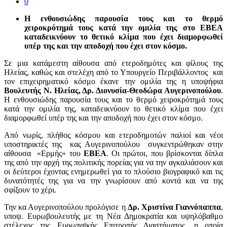
0
Η ενθουσιώδης παρουσία τους και το θερμό
χειροκρότημά τους κατά την ομιλία της στο ΕΒΕΑ
καταδεικνύουν το θετικό κλίμα που έχει διαμορφωθεί
υπέρ της και την αποδοχή που έχει στον κόσμο.
Σε μια κατάμεστη αίθουσα από ετεροδημότες και φίλους της
Ηλείας, καθώς και στελέχη από το Υπουργείο Περιβάλλοντος και
τον επιχειρηματικό κόσμο έκανε την ομιλία της η υποψήφια
Βουλευτής Ν. Ηλείας, Δρ. Διονυσία-Θεοδώρα Αυγερινοπούλου
.
Η ενθουσιώδης παρουσία τους και το θερμό χειροκρότημά τους
κατά την ομιλία της, καταδεικνύουν το θετικό κλίμα που έχει
διαμορφωθεί υπέρ της και την αποδοχή που έχει στον κόσμο.
Από νωρίς, πλήθος κόσμου και ετεροδημοτών παλιοί και νέοι
υποστηρικτές της κας Αυγερινοπούλου συγκεντρώθηκαν στην
αίθουσα «Ερμής» του
ΕΒΕΑ
. Οι πρώτοι, που βρίσκονται δίπλα
της από την αρχή της πολιτικής πορείας για να την αγκαλιάσουν και
οι δεύτεροι έχοντας ενημερωθεί για το πλούσιο βιογραφικό και τις
δυνατότητές της για να την γνωρίσουν από κοντά και να της
σφίξουν το χέρι.
Την κα Αυγερινοπούλου προλόγισε η
Δρ. Χριστίνα Γιαννόπαππα
,
υποψ. Ευρωβουλευτής με τη Νέα Δημοκρατία και υψηλόβαθμο
στέλεχος της Ευρωπαϊκής Επιτροπής Διαστήματος, η οποία