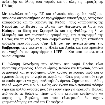
ανάπτυξης σε όλους τους νομούς και σε όλες τις περιοχές της
Ηλείας.
Με κονδύλια από την ΕΕ και εθνικούς πόρους, θα εντάξουμε
σπουδαία οικοσυστήματα σε προγράμματα υποστήριξης, όπως τους
καταρράκτες και το φαράγγι της
Νέδας
τους καταρράκτες της
Νεμούτας
, το
Κοτύχι
, τις αλυκές των
Λεχαινών
, τη λίμνη του
Καϊάφα
, τα δάση της
Στροφυλιάς
και της
Φολόης
, τη λίμνη
Μουριάς
και τον επαναπλημυρρισμό της, την ακτογραμμή της
Ηλείας και τα εδάφη της που διαβρώνονται. Έχω ήδη καταθέσει
πρόταση προγράμματος στην
ΕΕ
για την
αντιμετώπιση της
διάβρωσης των ακτών
στην Ηλεία και Αχαΐα, και έχω προτείνει
να ενταχθούν σε προγράμματα
LIFE
πολλά από τα ανωτέρω
οικοσυστήματα.
Η βιώσιμη διαχείριση των υδάτων στο νομό Ηλείας είναι
πρώτιστης σημασίας. Τόσο οι λίμνες, Καϊάφα και
Πηνειού
, όσο και
οι ποταμοί και τα φράγματα, αλλά κυρίως το πόσιμο νερό και οι
εγκαταστάσεις για το νερό σε χωριά και πόλεις μας, απαιτούν έργα
τα οποία πρέπει να χρηματοδοτηθούν άμεσα. Σήμερα που μιλάμε,
πολλά χωριά στο Νομό Ηλείας δεν έχουν καλό ποιοτικά πόσιμο
νερό και πολλοί αγρότες μας δεν έχουν νερό για άρδευση. Πολλές
από αυτές τις δράσεις, πέραν από την κεντρική κυβέρνηση και
φορείς της Ευρώπης και του εξωτερικού, θα τύχουν
χρηματοδότησης και από την Περιφέρεια.