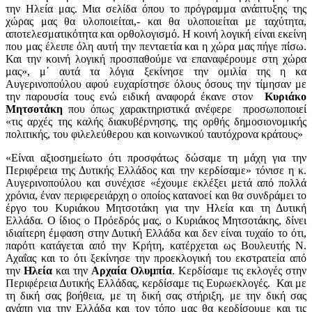
την Ηλεία μας. Μια σελίδα όπου το πρόγραμμα ανάπτυξης της
χώρας μας θα υλοποιείται,- και θα υλοποιείται με ταχύτητα,
αποτελεσματικότητα και ορθολογισμό. Η κοινή λογική είναι εκείνη
που μας έλειπε όλη αυτή την πενταετία και η χώρα μας πήγε πίσω.
Και την κοινή λογική προσπαθούμε να επαναφέρουμε στη χώρα
μας», μ΄ αυτά τα λόγια ξεκίνησε την ομιλία της η κα
Αυγερινοπούλου αφού ευχαρίστησε όλους όσους την τίμησαν με
την παρουσία τους ενώ ειδική αναφορά έκανε στον
Κυριάκο
Μητσοτάκη
που όπως χαρακτηριστικά ανέφερε προσωποποιεί
«τις αρχές της καλής διακυβέρνησης, της ορθής δημοσιονομικής
πολιτικής, του φιλελεύθερου και κοινωνικού ταυτόχρονα κράτους»
«Είναι αξιοσημείωτο ότι προσφάτως δώσαμε τη μάχη για την
Περιφέρεια της Δυτικής Ελλάδος και την κερδίσαμε» τόνισε η κ.
Αυγερινοπούλου και συνέχισε «έχουμε εκλέξει μετά από πολλά
χρόνια, έναν περιφερειάρχη ο οποίος κατανοεί και θα συνδράμει το
έργο του Κυριάκου Μητσοτάκη για την Ηλεία και τη Δυτική
Ελλάδα. Ο ίδιος ο Πρόεδρός μας, ο Κυριάκος Μητσοτάκης, δίνει
ιδιαίτερη έμφαση στην Δυτική Ελλάδα και δεν είναι τυχαίο το ότι,
παρότι κατάγεται από την Κρήτη, κατέρχεται ως Βουλευτής Ν.
Αχαΐας και το ότι ξεκίνησε την προεκλογική του εκστρατεία από
την
Ηλεία
και την
Αρχαία Ολυμπία
. Κερδίσαμε τις εκλογές στην
Περιφέρεια Δυτικής Ελλάδας, κερδίσαμε τις Ευρωεκλογές. Και με
τη δική σας βοήθεια, με τη δική σας στήριξη, με την δική σας
αγάπη για την Ελλάδα και τον τόπο μας θα κερδίσουμε και τις