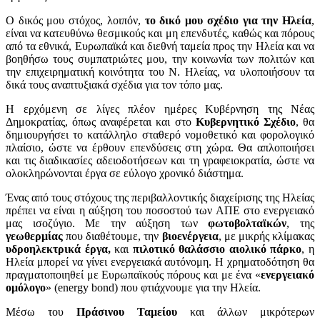
Ο δικός μου στόχος, λοιπόν,
το δικό μου σχέδιο για την Ηλεία
,
είναι να κατευθύνω θεσμικούς και μη επενδυτές, καθώς και πόρους
από τα εθνικά, Ευρωπαϊκά και διεθνή ταμεία προς την Ηλεία και να
βοηθήσω τους συμπατριώτες μου, την κοινωνία των πολιτών και
την επιχειρηματική κοινότητα του Ν. Ηλείας, να υλοποιήσουν τα
δικά τους αναπτυξιακά σχέδια για τον τόπο μας.
Η ερχόμενη σε λίγες πλέον ημέρες Κυβέρνηση της Νέας
Δημοκρατίας, όπως αναφέρεται και στο
Κυβερνητικό Σχέδιο
, θα
δημιουργήσει το κατάλληλο σταθερό νομοθετικό και φορολογικό
πλαίσιο, ώστε να έρθουν επενδύσεις στη χώρα. Θα απλοποιήσει
και τις διαδικασίες αδειοδοτήσεων και τη γραφειοκρατία, ώστε να
ολοκληρώνονται έργα σε εύλογο χρονικό διάστημα.
Ένας από τους στόχους της περιβαλλοντικής διαχείρισης της Ηλείας
πρέπει να είναι η αύξηση του ποσοστού των ΑΠΕ στο ενεργειακό
μας ισοζύγιο. Με την αύξηση των
φωτοβολταϊκών
, της
γεωθερμίας
που διαθέτουμε, την
βιοενέργεια
, με μικρής κλίμακας
υδροηλεκτρικά έργα,
και
πιλοτικό θαλάσσιο αιολικό πάρκο
, η
Ηλεία μπορεί να γίνει ενεργειακά αυτόνομη. Η χρηματοδότηση θα
πραγματοποιηθεί με Ευρωπαϊκούς πόρους και με ένα «
ενεργειακό
ομόλογο
» (energy bond) που φτιάχνουμε για την Ηλεία.
Μέσω του
Πράσινου Ταμείου
και άλλων μικρότερων