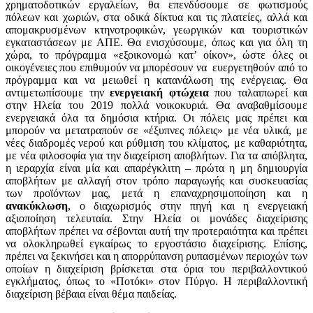
χρηματοδοτικών εργαλείων, θα επενδύσουμε σε φωτισμούς
πόλεων και χωριών, στα οδικά δίκτυα και τις πλατείες, αλλά και
απομακρυσμένων κτηνοτροφικών, γεωργικών και τουριστικών
εγκαταστάσεων με ΑΠΕ. Θα ενισχύσουμε, όπως και για όλη τη
χώρα, το πρόγραμμα «εξοικονομώ κατ’ οίκον», ώστε όλες οι
οικογένειες που επιθυμούν να μπορέσουν να ευεργετηθούν από το
πρόγραμμα και να μειωθεί η κατανάλωση της ενέργειας. Θα
αντιμετωπίσουμε την
ενεργειακή φτώχεια
που ταλαιπωρεί και
στην Ηλεία του 2019 πολλά νοικοκυριά. Θα αναβαθμίσουμε
ενεργειακά όλα τα δημόσια κτήρια. Οι πόλεις μας πρέπει και
μπορούν να μετατραπούν σε «έξυπνες πόλεις» με νέα υλικά, με
νέες διαδρομές νερού και ρύθμιση του κλίματος, με καθαριότητα,
με νέα φιλοσοφία για την διαχείριση αποβλήτων. Για τα απόβλητα,
η ιεραρχία είναι μία και απαρέγκλιτη – πρώτα η μη δημιουργία
αποβλήτων με αλλαγή στον τρόπο παραγωγής και συσκευασίας
των προϊόντων μας, μετά η επαναχρησιμοποίηση και η
ανακύκλωση
, ο διαχωρισμός στην πηγή και η ενεργειακή
αξιοποίηση τελευταία. Στην Ηλεία οι μονάδες διαχείρισης
αποβλήτων πρέπει να σέβονται αυτή την προτεραιότητα και πρέπει
να ολοκληρωθεί εγκαίρως το εργοστάσιο διαχείρισης. Επίσης,
πρέπει να ξεκινήσει και η απορρύπανση ρυπασμένων περιοχών των
οποίων η διαχείριση βρίσκεται στα όρια του περιβαλλοντικού
εγκλήματος, όπως το «Ποτόκι» στον Πύργο. Η περιβαλλοντική
διαχείριση βέβαια είναι θέμα παιδείας.