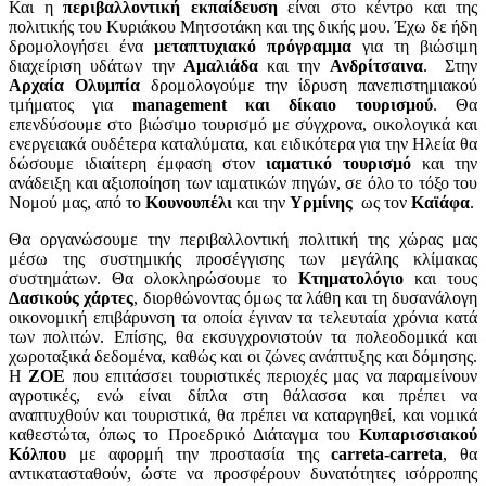
Και η
περιβαλλοντική εκπαίδευση
είναι στο κέντρο και της
πολιτικής του Κυριάκου Μητσοτάκη και της δικής μου. Έχω δε ήδη
δρομολογήσει ένα
μεταπτυχιακό πρόγραμμα
για τη βιώσιμη
διαχείριση υδάτων την
Αμαλιάδα
και την
Ανδρίτσαινα
. Στην
Αρχαία Ολυμπία
δρομολογούμε την ίδρυση πανεπιστημιακού
τμήματος για
management και δίκαιο τουρισμού
. Θα
επενδύσουμε στο βιώσιμο τουρισμό με σύγχρονα, οικολογικά και
ενεργειακά ουδέτερα καταλύματα, και ειδικότερα για την Ηλεία θα
δώσουμε ιδιαίτερη έμφαση στον
ιαματικό τουρισμό
και την
ανάδειξη και αξιοποίηση των ιαματικών πηγών, σε όλο το τόξο του
Νομού μας, από το
Κουνουπέλι
και την
Υρμίνης
ως τον
Καϊάφα
.
Θα οργανώσουμε την περιβαλλοντική πολιτική της χώρας μας
μέσω της συστημικής προσέγγισης των μεγάλης κλίμακας
συστημάτων. Θα ολοκληρώσουμε το
Κτηματολόγιο
και τους
Δασικούς χάρτες
, διορθώνοντας όμως τα λάθη και τη δυσανάλογη
οικονομική επιβάρυνση τα οποία έγιναν τα τελευταία χρόνια κατά
των πολιτών. Επίσης, θα εκσυγχρονιστούν τα πολεοδομικά και
χωροταξικά δεδομένα, καθώς και οι ζώνες ανάπτυξης και δόμησης.
Η
ΖΟΕ
που επιτάσσει τουριστικές περιοχές μας να παραμείνουν
αγροτικές, ενώ είναι δίπλα στη θάλασσα και πρέπει να
αναπτυχθούν και τουριστικά, θα πρέπει να καταργηθεί, και νομικά
καθεστώτα, όπως το Προεδρικό Διάταγμα του
Κυπαρισσιακού
Κόλπου
με αφορμή την προστασία της
carreta-carreta
, θα
αντικατασταθούν, ώστε να προσφέρουν δυνατότητες ισόρροπης