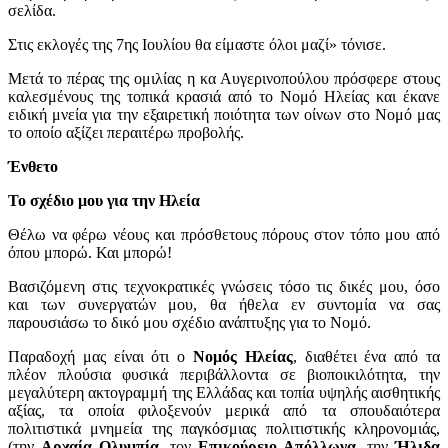
σελίδα.
Στις εκλογές της 7ης Ιουλίου θα είμαστε όλοι μαζί» τόνισε.
Μετά το πέρας της ομιλίας η κα Αυγερινοπούλου πρόσφερε στους
καλεσμένους της τοπικά κρασιά από το Νομό Ηλείας και έκανε
ειδική μνεία για την εξαιρετική ποιότητα των οίνων στο Νομό μας
το οποίο αξίζει περαιτέρω προβολής.
Ένθετο
Το σχέδιο μου για την Ηλεία
Θέλω να φέρω νέους και πρόσθετους πόρους στον τόπο μου από
όπου μπορώ. Και μπορώ!
Βασιζόμενη στις τεχνοκρατικές γνώσεις τόσο τις δικές μου, όσο
και των συνεργατών μου, θα ήθελα εν συντομία να σας
παρουσιάσω το δικό μου σχέδιο ανάπτυξης για το Νομό.
Παραδοχή μας είναι ότι ο
Νομός Ηλείας
, διαθέτει ένα από τα
πλέον πλούσια φυσικά περιβάλλοντα σε βιοποικιλότητα, την
μεγαλύτερη ακτογραμμή της Ελλάδας και τοπία υψηλής αισθητικής
αξίας, τα οποία φιλοξενούν μερικά από τα σπουδαιότερα
πολιτιστικά μνημεία της παγκόσμιας πολιτιστικής κληρονομιάς,
(την
Αρχαία Ολυμπία
, τον
Επικούρειο Απόλλωνα
, την
Ήλιδα