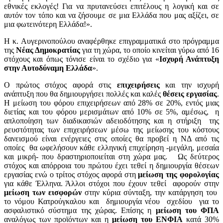
εθνικές εκλογές! Για να πρυτανεύσει επιτέλους η λογική και σε
αυτόν τον τόπο και να ζήσουμε σε μια Ελλάδα που μας αξίζει, σε
μια φωτεινότερη Ελλάδα!».
Η κ. Αυγερινοπούλου αναφέρθηκε επιγραμματικά στο πρόγραμμα
της
Νέας Δημοκρατίας
για τη χώρα, το οποίο κινείται γύρω από 16
στόχους και όπως τόνισε είναι το σχέδιο για «
Ισχυρή Ανάπτυξη
στην Αυτοδύναμη Ελλάδα
».
Ο πρώτος στόχος αφορά στις
επιχειρήσεις
και την ισχυρή
ανάπτυξη που θα δημιουργήσει πολλές και καλές
θέσεις εργασίας
.
Η μείωση του φόρου επιχειρήσεων από 28% σε 20%, εντός μιας
διετίας και του φόρου μερισμάτων από 10% σε 5%, αμέσως, η
απλοποίηση των διαδικασιών αδειοδότησης και η στήριξη της
ρευστότητας των επιχειρήσεων μέσω της μείωσης του κόστους
δανεισμού είναι ενέργειες στις οποίες θα προβεί η ΝΔ από τις
οποίες θα ωφελήσουν κάθε ελληνική επιχείρηση -μεγάλη, μεσαία
και μικρή- που δραστηριοποιείται στη χώρα μας. Ως δεύτερος
στόχος και απόρροια του πρώτου έχει τεθεί η δημιουργία θέσεων
εργασίας ενώ ο τρίτος στόχος αφορά στη
μείωση της φορολογίας
για κάθε Έλληνα. Άλλοι στόχοι που έχουν τεθεί αφορούν στην
μείωση των εισφορών
στην κύρια σύνταξη, την κατάργηση του
το νόμου Κατρούγκαλου και δημιουργία νέου σχεδίου για το
ασφαλιστικό σύστημα της χώρας. Επίσης η
μείωση του ΦΠΑ
αναλόγως των προϊόντων και η
μείωση του ΕΝΦΙΑ
κατά 30%