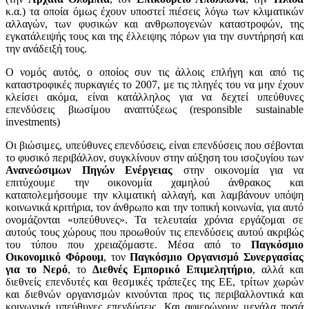
κ.α.) τα οποία όμως έχουν υποστεί πιέσεις λόγω των κλιματικών
αλλαγών, των φυσικών και ανθρωπογενών καταστροφών, της
εγκατάλειψής τους και της έλλειψης πόρων για την συντήρησή και
την ανάδειξή τους.
Ο νομός αυτός, ο οποίος συν τις άλλοις επλήγη και από τις
καταστροφικές πυρκαγιές το 2007, με τις πληγές του να μην έχουν
κλείσει ακόμα, είναι κατάλληλος για να δεχτεί υπεύθυνες
επενδύσεις βιωσίμου αναπτύξεως (responsible sustainable
investments)
Οι βιώσιμες, υπεύθυνες επενδύσεις, είναι επενδύσεις που σέβονται
το φυσικό περιβάλλον, συγκλίνουν στην αύξηση του ισοζυγίου των
Ανανεώσιμων Πηγών Ενέργειας
στην οικονομία για να
επιτύχουμε την οικονομία χαμηλού άνθρακος και
καταπολεμήσουμε την κλιματική αλλαγή, και λαμβάνουν υπόψη
κοινωνικά κριτήρια, τον άνθρωπο και την τοπική κοινωνία, για αυτό
ονομάζονται «υπεύθυνες». Τα τελευταία χρόνια εργάζομαι σε
αυτούς τους χώρους που προωθούν τις επενδύσεις αυτού ακριβώς
του τύπου που χρειαζόμαστε. Μέσα από το
Παγκόσμιο
Οικονομικό Φόρουμ
, τον
Παγκόσμιο Οργανισμό Συνεργασίας
για το Νερό
, το
Διεθνές Εμπορικό Επιμελητήριο
, αλλά και
διεθνείς επενδυτές και θεσμικές τράπεζες της ΕΕ, τρίτων χωρών
και διεθνών οργανισμών κινούνται προς τις περιβαλλοντικά και
κοινωνικά υπεύθυνες επενδύσεις. Και αφιερώνουν μεγάλα ποσά