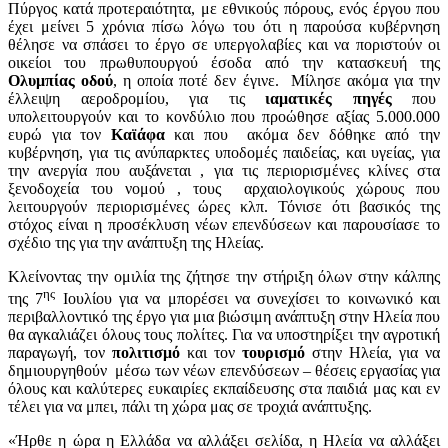
Πύργος κατά προτεραιότητα, με εθνικούς πόρους, ενός έργου που
έχει μείνει 5 χρόνια πίσω λόγω του ότι η παρούσα κυβέρνηση
θέλησε να σπάσει το έργο σε υπεργολαβίες και να ποριστούν οι
οικείοι του πρωθυπουργού έσοδα από την κατασκευή της
Ολυμπίας οδού
, η οποία ποτέ δεν έγινε. Μίλησε ακόμα για την
έλλειψη αεροδρομίου, για τις
ιαματικές πηγές
που
υπολειτουργούν και το κονδύλιο που προώθησε αξίας 5.000.000
ευρώ για τον
Καϊάφα
και που ακόμα δεν δόθηκε από την
κυβέρνηση, για τις ανύπαρκτες υποδομές παιδείας, και υγείας, για
την ανεργία που αυξάνεται , για τις περιορισμένες κλίνες στα
ξενοδοχεία του νομού , τους αρχαιολογικούς χώρους που
λειτουργούν περιορισμένες ώρες κλπ. Τόνισε ότι βασικός της
στόχος είναι η προσέκλυση νέων επενδύσεων και παρουσίασε το
σχέδιο της για την ανάπτυξη της Ηλείας.
Κλείνοντας την ομιλία της ζήτησε την στήριξη όλων στην κάλπης
ης
της 7
Ιουλίου για να μπορέσει να συνεχίσει το κοινωνικό και
περιβαλλοντικό της έργο για μια βιώσιμη ανάπτυξη στην Ηλεία που
θα αγκαλιάζει όλους τους πολίτες. Για να υποστηρίξει την αγροτική
παραγωγή, τον
πολιτισμό
και τον
τουρισμό
στην Ηλεία, για να
δημιουργηθούν μέσω των νέων επενδύσεων – θέσεις εργασίας για
όλους και καλύτερες ευκαιρίες εκπαίδευσης στα παιδιά μας και εν
τέλει για να μπει, πάλι τη χώρα μας σε τροχιά ανάπτυξης.
«Ήρθε η ώρα η Ελλάδα να αλλάξει σελίδα, η Ηλεία να αλλάξει