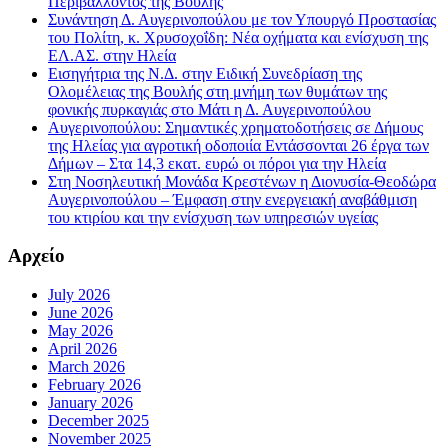
Περιβάλλοντος της Βουλής
Συνάντηση Δ. Αυγερινοπούλου με τον Υπουργό Προστασίας
του Πολίτη, κ. Χρυσοχοΐδη: Νέα οχήματα και ενίσχυση της
ΕΛ.ΑΣ. στην Ηλεία
Εισηγήτρια της Ν.Δ. στην Ειδική Συνεδρίαση της
Ολομέλειας της Βουλής στη μνήμη των θυμάτων της
φονικής πυρκαγιάς στο Μάτι η Δ. Αυγερινοπούλου
Αυγερινοπούλου: Σημαντικές χρηματοδοτήσεις σε Δήμους
της Ηλείας για αγροτική οδοποιία Εντάσσονται 26 έργα των
Δήμων – Στα 14,3 εκατ. ευρώ οι πόροι για την Ηλεία
Στη Νοσηλευτική Μονάδα Κρεστένων η Διονυσία-Θεοδώρα
Αυγερινοπούλου – Έμφαση στην ενεργειακή αναβάθμιση
του κτιρίου και την ενίσχυση των υπηρεσιών υγείας
Αρχείο
July 2026
June 2026
May 2026
April 2026
March 2026
February 2026
January 2026
December 2025
November 2025