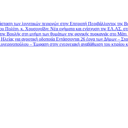
τάσταση των λιγνιτικών περιοχών στην Επιτροπή Περιβάλλοντος της 
υ Πολίτη, κ. Χρυσοχοΐδη: Νέα οχήματα και ενίσχυση της ΕΛ.ΑΣ. στ
 της Βουλής στη μνήμη των θυμάτων της φονικής πυρκαγιάς στο Μάτι
λείας για αγροτική οδοποιία Εντάσσονται 26 έργα των Δήμων – Στα 1
ερινοπούλου – Έμφαση στην ενεργειακή αναβάθμιση του κτιρίου κα