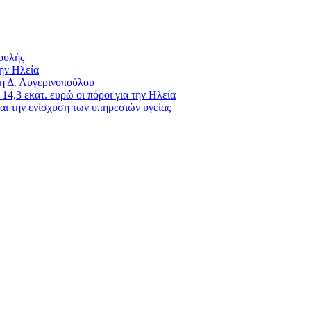
Βουλής
ην Ηλεία
 η Δ. Αυγερινοπούλου
4,3 εκατ. ευρώ οι πόροι για την Ηλεία
ι την ενίσχυση των υπηρεσιών υγείας