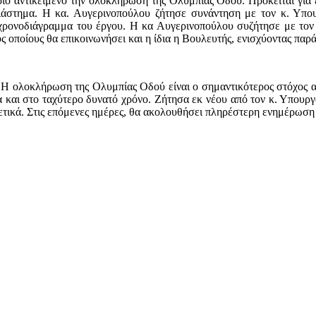
αντικείμενο την ολοκλήρωση της Ολυμπίας Οδού. Πρόκειται για έν
διάστημα. Η κα. Αυγερινοπούλου ζήτησε συνάντηση με τον κ. Υπο
ο χρονοδιάγραμμα του έργου. Η κα Αυγερινοπούλου συζήτησε με τον 
 οποίους θα επικοινωνήσει και η ίδια η Βουλευτής, ενισχύοντας παρ
 Η ολοκλήρωση της Ολυμπίας Οδού είναι ο σημαντικότερος στόχος αυ
τα και στο ταχύτερο δυνατό χρόνο. Ζήτησα εκ νέου από τον κ. Υπουρ
 θετικά. Στις επόμενες ημέρες, θα ακολουθήσει πληρέστερη ενημέρ