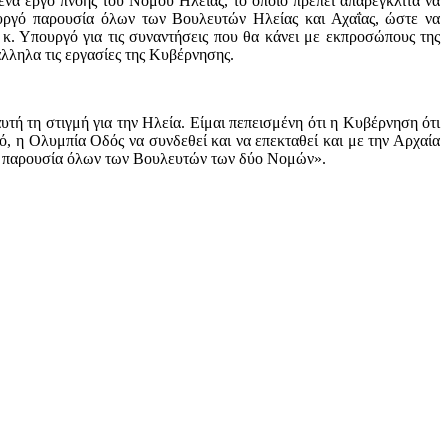
α έργο πνοής του Νομού Ηλείας, το οποίο πρέπει απαρέγκλιτα να
υργό παρουσία όλων των Βουλευτών Ηλείας και Αχαΐας, ώστε να
κ. Υπουργό για τις συναντήσεις που θα κάνει με εκπροσώπους της
άλληλα τις εργασίες της Κυβέρνησης.
τή τη στιγμή για την Ηλεία. Είμαι πεπεισμένη ότι η Κυβέρνηση ότι
γό, η Ολυμπία Οδός να συνδεθεί και να επεκταθεί και με την Αρχαία
ωση παρουσία όλων των Βουλευτών των δύο Νομών».