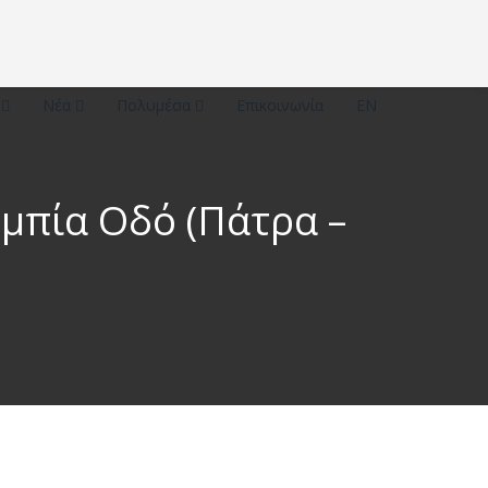
ό
Νέα
Πολυμέσα
Επικοινωνία
EN
υμπία Οδό (Πάτρα –