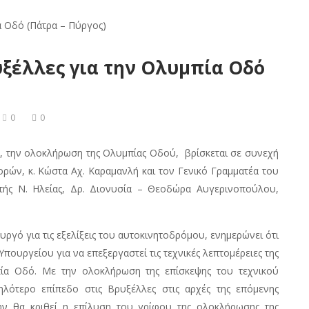
υξέλλες για την Ολυμπία Οδό
0
0
ας, την ολοκλήρωση της Ολυμπίας Οδού, βρίσκεται σε συνεχή
ών, κ. Κώστα Αχ. Καραμανλή και τον Γενικό Γραμματέα του
τής Ν. Ηλείας, Δρ. Διονυσία – Θεοδώρα Αυγερινοπούλου,
υργό για τις εξελίξεις του αυτοκινητοδρόμου, ενημερώνει ότι
Υπουργείου για να επεξεργαστεί τις τεχνικές λεπτομέρειες της
ία Οδό. Με την ολοκλήρωση της επίσκεψης του τεχνικού
λότερο επίπεδο στις Βρυξέλλες στις αρχές της επόμενης
ών θα κριθεί η επίλυση του γρίφου της ολοκλήρωσης της