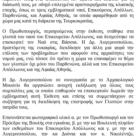
διάσωσή τους, με οδηγό επιλεγμένα αριστουργήματα της κλασικής
εποχής, όπως οι τρεις εμβληματικοί ναοί, Επικούρειος Απόλλων,
Παρθενώνας, και Αφαίας Αθηνάς, τα οποία αφαιρέθηκαν από τη
χώρα μας κατά τη διάρκεια της Τουρκοκρατίας.
Ο Πρωθυπουργός, περιηγούμενος στην έκθεση, στάθηκε στα
γλυπτά του ναού του Επικουρείου Απόλλωνος, και δεσμεύτηκε να
επισκεφτεί τον Ναό στις Βάσσαι. Η Δρ. Αυγερινοπούλου,
δραττόμενη της ευκαιρίας, διεκδίκησε για άλλη μια φορά την
επίλυση των προβλημάτων που αφορούν στις αρχαιότητες του
νομού μας, ενώ τόνισε ότι πρέπει η χώρα να επαναφέρει το θέμα
των γλυπτών όχι μόνο του Παρθενώνα, αλλά και του Επικουρείου
Απόλλωνος και της Αφαίας Αθηνάς.
Η Δρ. Αυγερινοπούλου σε συνεργασία με το Αρχαιολογικό
Μουσείο θα οργανώσει ανοιχτή εκδήλωση για όλους τους
συμπολίτες μας οι οποίοι επιθυμούν να επισκεφτούν δωρεάν την
εμβληματική αυτή Έκθεση και επίσης να συμμετάσχουν σε
συζήτηση για τη διεκδίκηση της επιστροφής των Γλυπτών στην
πατρίδα τους.
Επισυνάπτεται φωτογραφικό υλικό α. με τον Πρωθυπουργό και τον
Πρόεδρο της Βουλής στα εγκαίνια, β. με την κα Βουλευτή πλησίον
των εκθεμάτων του Επικουρείου Απόλλωνος και γ. με την κα
Αυγερινοπούλου, την κα Δούνια και τον κ. Νικολέντζο,