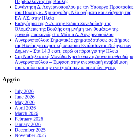
Περιβάλλοντος της Βουλής
Συνάντηση Δ. Αυγερινοπούλου με τον Υπουργό Προστασίας
του Πολίτη, κ. Χρυσοχοΐδη: Νέα οχήματα και ενίσχυση της
ΕΛ.ΑΣ. στην Ηλεία
Εισηγήτρια της Ν.Δ. στην Ειδική Συνεδρίαση της
Ολομέλειας της Βουλής στη μνήμη των θυμάτων της
φονικής πυρκαγιάς στο Μάτι η Δ. Αυγερινοπούλου
Αυγερινοπούλου: Σημαντικές χρηματοδοτήσεις σε Δήμους
της Ηλείας για αγροτική οδοποιία Εντάσσονται 26 έργα των
Δήμων – Στα 14,3 εκατ. ευρώ οι πόροι για την Ηλεία
Στη Νοσηλευτική Μονάδα Κρεστένων η Διονυσία-Θεοδώρα
Αυγερινοπούλου – Έμφαση στην ενεργειακή αναβάθμιση
του κτιρίου και την ενίσχυση των υπηρεσιών υγείας
Αρχείο
July 2026
June 2026
May 2026
April 2026
March 2026
February 2026
January 2026
December 2025
November 2025