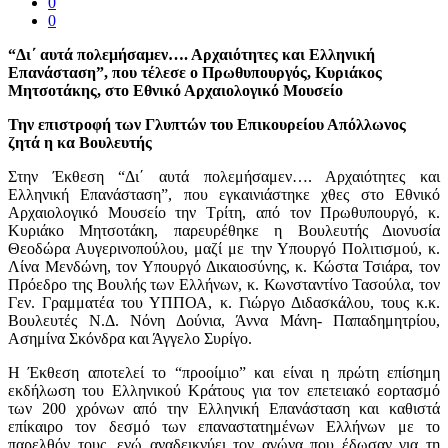
0
0
“Δι΄ αυτά πολεμήσαμεν…. Αρχαιότητες και Ελληνική
Επανάσταση”, που τέλεσε ο Πρωθυπουργός, Κυριάκος
Μητσοτάκης, στο Εθνικό Αρχαιολογικό Μουσείο
Την επιστροφή των Γλυπτών του Επικουρείου Απόλλωνος
ζητά η κα Βουλευτής
Στην Έκθεση “Δι΄ αυτά πολεμήσαμεν…. Αρχαιότητες και
Ελληνική Επανάσταση”, που εγκαινιάστηκε χθες στο Εθνικό
Αρχαιολογικό Μουσείο την Τρίτη, από τον Πρωθυπουργό, κ.
Κυριάκο Μητσοτάκη, παρευρέθηκε η Βουλευτής Διονυσία
Θεοδώρα Αυγερινοπούλου, μαζί με την Υπουργό Πολιτισμού, κ.
Λίνα Μενδώνη, τον Υπουργό Δικαιοσύνης, κ. Κώστα Τσιάρα, τον
Πρόεδρο της Βουλής των Ελλήνων, κ. Κωνσταντίνο Τασούλα, τον
Γεν. Γραμματέα του ΥΠΠΟΑ, κ. Γιώργο Διδασκάλου, τους κ.κ.
Βουλευτές Ν.Δ. Νόνη Δούνια, Άννα Μάνη- Παπαδημητρίου,
Ασημίνα Σκόνδρα και Άγγελο Συρίγο.
Η Έκθεση αποτελεί το “προοίμιο” και είναι η πρώτη επίσημη
εκδήλωση του Ελληνικού Κράτους για τον επετειακό εορτασμό
των 200 χρόνων από την Ελληνική Επανάσταση και καθιστά
επίκαιρο τον δεσμό των επαναστατημένων Ελλήνων με το
παρελθόν τους, ενώ αναδεικνύει τον αγώνα που έδωσαν για τη