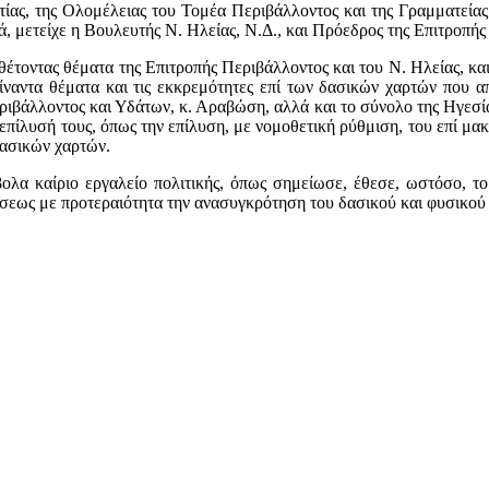
ας, της Ολομέλειας του Τομέα Περιβάλλοντος και της Γραμματείας
, μετείχε η Βουλευτής Ν. Ηλείας, Ν.Δ., και Πρόεδρος της Επιτροπή
έτοντας θέματα της Επιτροπής Περιβάλλοντος και του Ν. Ηλείας, και
είναντα θέματα και τις εκκρεμότητες επί των δασικών χαρτών που 
ιβάλλοντος και Υδάτων, κ. Αραβώση, αλλά και το σύνολο της Ηγεσίας
 επίλυσή τους, όπως την επίλυση, με νομοθετική ρύθμιση, του επί 
δασικών χαρτών.
λα καίριο εργαλείο πολιτικής, όπως σημείωσε, έθεσε, ωστόσο, τ
ώσεως με προτεραιότητα την ανασυγκρότηση του δασικού και φυσικο