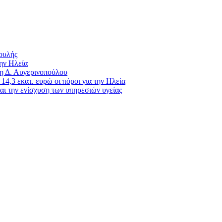
Βουλής
ην Ηλεία
 η Δ. Αυγερινοπούλου
4,3 εκατ. ευρώ οι πόροι για την Ηλεία
ι την ενίσχυση των υπηρεσιών υγείας