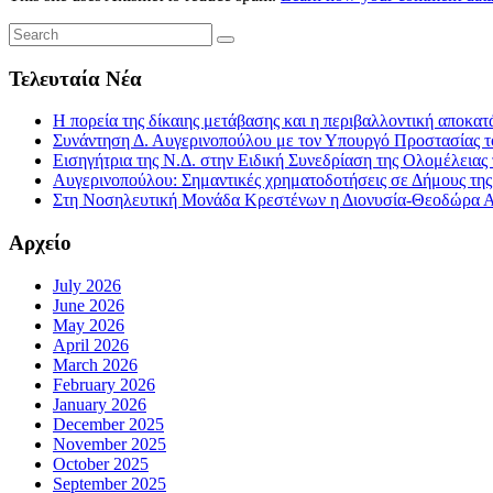
Τελευταία Νέα
Η πορεία της δίκαιης μετάβασης και η περιβαλλοντική αποκα
Συνάντηση Δ. Αυγερινοπούλου με τον Υπουργό Προστασίας το
Εισηγήτρια της Ν.Δ. στην Ειδική Συνεδρίαση της Ολομέλειας
Αυγερινοπούλου: Σημαντικές χρηματοδοτήσεις σε Δήμους της Η
Στη Νοσηλευτική Μονάδα Κρεστένων η Διονυσία-Θεοδώρα Αυγ
Αρχείο
July 2026
June 2026
May 2026
April 2026
March 2026
February 2026
January 2026
December 2025
November 2025
October 2025
September 2025