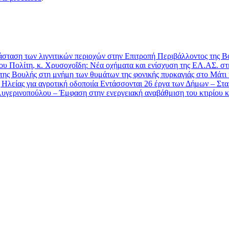
τάσταση των λιγνιτικών περιοχών στην Επιτροπή Περιβάλλοντος της 
υ Πολίτη, κ. Χρυσοχοΐδη: Νέα οχήματα και ενίσχυση της ΕΛ.ΑΣ. στ
 της Βουλής στη μνήμη των θυμάτων της φονικής πυρκαγιάς στο Μάτι
λείας για αγροτική οδοποιία Εντάσσονται 26 έργα των Δήμων – Στα 1
ερινοπούλου – Έμφαση στην ενεργειακή αναβάθμιση του κτιρίου κα