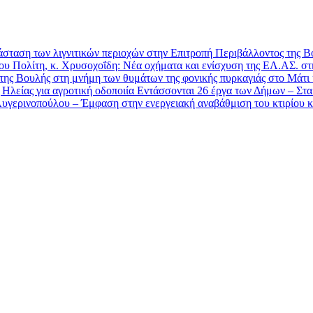
τάσταση των λιγνιτικών περιοχών στην Επιτροπή Περιβάλλοντος της 
υ Πολίτη, κ. Χρυσοχοΐδη: Νέα οχήματα και ενίσχυση της ΕΛ.ΑΣ. στ
 της Βουλής στη μνήμη των θυμάτων της φονικής πυρκαγιάς στο Μάτι
λείας για αγροτική οδοποιία Εντάσσονται 26 έργα των Δήμων – Στα 1
ερινοπούλου – Έμφαση στην ενεργειακή αναβάθμιση του κτιρίου κα