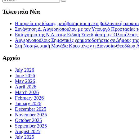
Τελευταία Νέα
Η πορεία της δίκαιης μετάβασης και η περιβαλλοντική αποκα
Συνάντηση Δ. Αυγερινοπούλου με τον Υπουργό Προστασίας το
Εισηγήτρια της Ν.Δ. στην Ειδική Συνεδρίαση της Ολομέλειας
Αυγερινοπούλου: Σημαντικές χρηματοδοτήσεις σε Δήμους της Η
Στη Νοσηλευτική Μονάδα Κρεστένων η Διονυσία-Θεοδώρα Αυγ
Αρχείο
July 2026
June 2026
May 2026
April 2026
March 2026
February 2026
January 2026
December 2025
November 2025
October 2025
September 2025
August 2025
July 2025