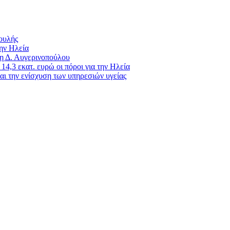
Βουλής
ην Ηλεία
 η Δ. Αυγερινοπούλου
4,3 εκατ. ευρώ οι πόροι για την Ηλεία
ι την ενίσχυση των υπηρεσιών υγείας