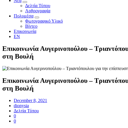
Νέα
Δελτία Τύπου
Αρθρογραφία
Πολυμέσα
Φωτογραφικό Υλικό
Βίντεο
Επικοινωνία
EN
Επικοινωνία Αυγερινοπούλου – Τριαντόπο
στη Βουλή
Επικοινωνία Αυγερινοπούλου – Τριαντόπο
στη Βουλή
December 8, 2021
dionysia
Δελτία Τύπου
0
0