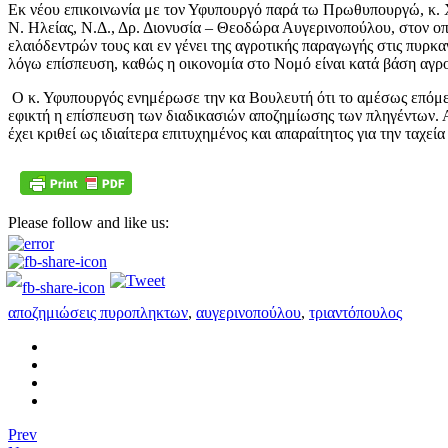
Εκ νέου επικοινωνία με τον Υφυπουργό παρά τω Πρωθυπουργώ, κ. 
Ν. Ηλείας, Ν.Δ., Δρ. Διονυσία – Θεοδώρα Αυγερινοπούλου, στον οπ
ελαιόδεντρών τους και εν γένει της αγροτικής παραγωγής στις πυρκ
λόγω επίσπευση, καθώς η οικονομία στο Νομό είναι κατά βάση αγρο
Ο κ. Υφυπουργός ενημέρωσε την κα Βουλευτή ότι το αμέσως επόμεν
εφικτή η επίσπευση των διαδικασιών αποζημίωσης των πληγέντων. Αυ
έχει κριθεί ως ιδιαίτερα επιτυχημένος και απαραίτητος για την ταχ
Please follow and like us:
αποζημιώσεις πυροπληκτων
,
αυγερινοπούλου
,
τριαντόπουλος
Prev