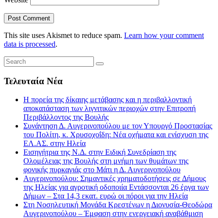
This site uses Akismet to reduce spam.
Learn how your comment
data is processed
.
Τελευταία Νέα
Η πορεία της δίκαιης μετάβασης και η περιβαλλοντική
αποκατάσταση των λιγνιτικών περιοχών στην Επιτροπή
Περιβάλλοντος της Βουλής
Συνάντηση Δ. Αυγερινοπούλου με τον Υπουργό Προστασίας
του Πολίτη, κ. Χρυσοχοΐδη: Νέα οχήματα και ενίσχυση της
ΕΛ.ΑΣ. στην Ηλεία
Εισηγήτρια της Ν.Δ. στην Ειδική Συνεδρίαση της
Ολομέλειας της Βουλής στη μνήμη των θυμάτων της
φονικής πυρκαγιάς στο Μάτι η Δ. Αυγερινοπούλου
Αυγερινοπούλου: Σημαντικές χρηματοδοτήσεις σε Δήμους
της Ηλείας για αγροτική οδοποιία Εντάσσονται 26 έργα των
Δήμων – Στα 14,3 εκατ. ευρώ οι πόροι για την Ηλεία
Στη Νοσηλευτική Μονάδα Κρεστένων η Διονυσία-Θεοδώρα
Αυγερινοπούλου – Έμφαση στην ενεργειακή αναβάθμιση