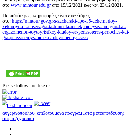
στο
www.mintour.edu.gr
από 15/12/2021 έως και 23/12/2021.
Περισσότερες πληροφορίες είναι διαθέσιμες
στο:
https://mintour.gov.gr/s-zacharaki-apo-15-dekemvrioy-
xekinoyn-oi-aitiseis-gia-ta-tmimata-metekpaideysis-anergon-kai-
ergazomenon-toytoyristikoy-kladoy-se-perissoteres-perioches-kai-
gia-perissoteroys-metekpaideyomenoys-se-s/
Please follow and like us:
αυγερινοπούλου
,
επιδοτουμενα προγραμματα μετεκπαιδευσης
,
σοφια ζαχαρακη