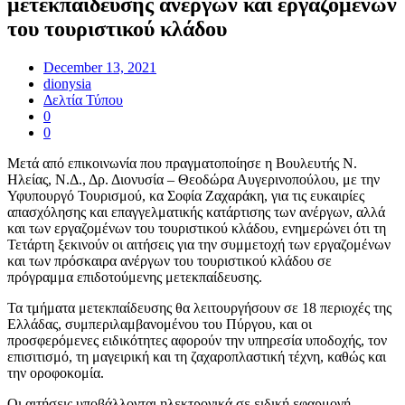
μετεκπαίδευσης ανέργων και εργαζομένων
του τουριστικού κλάδου
December 13, 2021
dionysia
Δελτία Τύπου
0
0
Μετά από επικοινωνία που πραγματοποίησε η Βουλευτής Ν.
Ηλείας, Ν.Δ., Δρ. Διονυσία – Θεοδώρα Αυγερινοπούλου, με την
Υφυπουργό Τουρισμού, κα Σοφία Ζαχαράκη, για τις ευκαιρίες
απασχόλησης και επαγγελματικής κατάρτισης των ανέργων, αλλά
και των εργαζομένων του τουριστικού κλάδου, ενημερώνει ότι τη
Τετάρτη ξεκινούν οι αιτήσεις για την συμμετοχή των εργαζομένων
και των πρόσκαιρα ανέργων του τουριστικού κλάδου σε
πρόγραμμα επιδοτούμενης μετεκπαίδευσης.
Τα τμήματα μετεκπαίδευσης θα λειτουργήσουν σε 18 περιοχές της
Ελλάδας, συμπεριλαμβανομένου του Πύργου, και οι
προσφερόμενες ειδικότητες αφορούν την υπηρεσία υποδοχής, τον
επισιτισμό, τη μαγειρική και τη ζαχαροπλαστική τέχνη, καθώς και
την οροφοκομία.
Οι αιτήσεις υποβάλλονται ηλεκτρονικά σε ειδική εφαρμογή