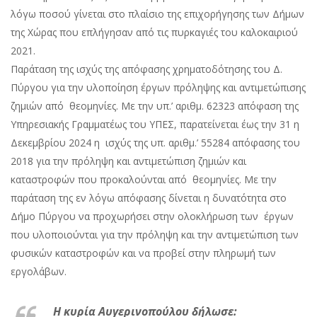
λόγω ποσού γίνεται στο πλαίσιο της επιχορήγησης των Δήμων
της Χώρας που επλήγησαν από τις πυρκαγιές του καλοκαιριού
2021.
Παράταση της ισχύς της απόφασης χρηματοδότησης του Δ.
Πύργου για την υλοποίηση έργων πρόληψης και αντιμετώπισης
ζημιών από θεομηνίες. Με την υπ.’ αριθμ. 62323 απόφαση της
Υπηρεσιακής Γραμματέως του ΥΠΕΣ, παρατείνεται έως την 31 η
Δεκεμβρίου 2024 η ισχύς της υπ. αριθμ.’ 55284 απόφασης του
2018 για την πρόληψη και αντιμετώπιση ζημιών και
καταστροφών που προκαλούνται από θεομηνίες. Με την
παράταση της εν λόγω απόφασης δίνεται η δυνατότητα στο
Δήμο Πύργου να προχωρήσει στην ολοκλήρωση των έργων
που υλοποιούνται για την πρόληψη και την αντιμετώπιση των
φυσικών καταστροφών και να προβεί στην πληρωμή των
εργολάβων.
Η κυρία Αυγερινοπούλου δήλωσε: