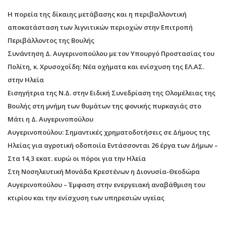
Η πορεία της δίκαιης μετάβασης και η περιβαλλοντική
αποκατάσταση των λιγνιτικών περιοχών στην Επιτροπή
Περιβάλλοντος της Βουλής
Συνάντηση Δ. Αυγερινοπούλου με τον Υπουργό Προστασίας του
Πολίτη, κ. Χρυσοχοΐδη: Νέα οχήματα και ενίσχυση της ΕΛ.ΑΣ.
στην Ηλεία
Εισηγήτρια της Ν.Δ. στην Ειδική Συνεδρίαση της Ολομέλειας της
Βουλής στη μνήμη των θυμάτων της φονικής πυρκαγιάς στο
Μάτι η Δ. Αυγερινοπούλου
Αυγερινοπούλου: Σημαντικές χρηματοδοτήσεις σε Δήμους της
Ηλείας για αγροτική οδοποιία Εντάσσονται 26 έργα των Δήμων –
Στα 14,3 εκατ. ευρώ οι πόροι για την Ηλεία
Στη Νοσηλευτική Μονάδα Κρεστένων η Διονυσία-Θεοδώρα
Αυγερινοπούλου – Έμφαση στην ενεργειακή αναβάθμιση του
κτιρίου και την ενίσχυση των υπηρεσιών υγείας