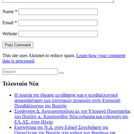
Name
*
Email
*
Website
This site uses Akismet to reduce spam.
Learn how your comment
data is processed
.
Τελευταία Νέα
Η πορεία της δίκαιης μετάβασης και η περιβαλλοντική
αποκατάσταση των λιγνιτικών περιοχών στην Επιτροπή
Περιβάλλοντος της Βουλής
Συνάντηση Δ. Αυγερινοπούλου με τον Υπουργό Προστασίας
του Πολίτη, κ. Χρυσοχοΐδη: Νέα οχήματα και ενίσχυση της
ΕΛ.ΑΣ. στην Ηλεία
Εισηγήτρια της Ν.Δ. στην Ειδική Συνεδρίαση της
Ολομέλειας της Βουλής στη μνήμη των θυμάτων της