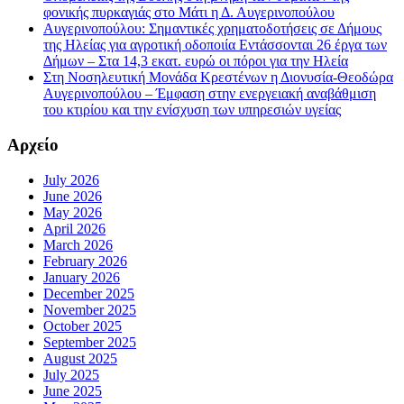
φονικής πυρκαγιάς στο Μάτι η Δ. Αυγερινοπούλου
Αυγερινοπούλου: Σημαντικές χρηματοδοτήσεις σε Δήμους
της Ηλείας για αγροτική οδοποιία Εντάσσονται 26 έργα των
Δήμων – Στα 14,3 εκατ. ευρώ οι πόροι για την Ηλεία
Στη Νοσηλευτική Μονάδα Κρεστένων η Διονυσία-Θεοδώρα
Αυγερινοπούλου – Έμφαση στην ενεργειακή αναβάθμιση
του κτιρίου και την ενίσχυση των υπηρεσιών υγείας
Αρχείο
July 2026
June 2026
May 2026
April 2026
March 2026
February 2026
January 2026
December 2025
November 2025
October 2025
September 2025
August 2025
July 2025
June 2025