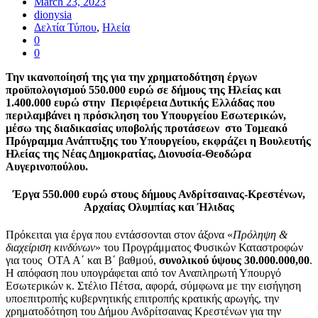
March 23, 2023
dionysia
Δελτία Τύπου
,
Ηλεία
0
0
Την ικανοποίησή της για την χρηματοδότηση έργων
προϋπολογισμού 550.000 ευρώ σε δήμους της Ηλείας και
1.400.000 ευρώ στην Περιφέρεια Δυτικής Ελλάδας που
περιλαμβάνει η πρόσκληση του Υπουργείου Εσωτερικών,
μέσω της διαδικασίας υποβολής προτάσεων στο Τομεακό
Πρόγραμμα Ανάπτυξης του Υπουργείου, εκφράζει η Βουλευτής
Ηλείας της Νέας Δημοκρατίας, Διονυσία-Θεοδώρα
Αυγερινοπούλου.
Έργα 550.000 ευρώ στους δήμους Ανδρίτσαινας-Κρεστένων,
Αρχαίας Ολυμπίας και Ήλιδας
Πρόκειται για έργα που εντάσσονται στον άξονα «
Πρόληψη &
διαχείριση κινδύνων
» του Προγράμματος Φυσικών Καταστροφών
για τους ΟΤΑ Α΄ και Β΄ βαθμού,
συνολικού ύψους 30.000.000,00
.
Η απόφαση που υπογράφεται από τον Αναπληρωτή Υπουργό
Εσωτερικών κ. Στέλιο Πέτσα, αφορά, σύμφωνα με την εισήγηση
υποεπιτροπής κυβερνητικής επιτροπής κρατικής αρωγής, την
χρηματοδότηση του Δήμου Ανδρίτσαινας Κρεστένων για την