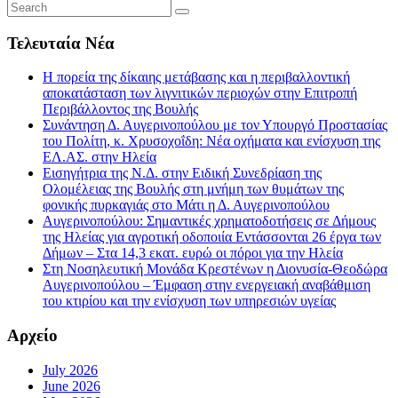
Τελευταία Νέα
Η πορεία της δίκαιης μετάβασης και η περιβαλλοντική
αποκατάσταση των λιγνιτικών περιοχών στην Επιτροπή
Περιβάλλοντος της Βουλής
Συνάντηση Δ. Αυγερινοπούλου με τον Υπουργό Προστασίας
του Πολίτη, κ. Χρυσοχοΐδη: Νέα οχήματα και ενίσχυση της
ΕΛ.ΑΣ. στην Ηλεία
Εισηγήτρια της Ν.Δ. στην Ειδική Συνεδρίαση της
Ολομέλειας της Βουλής στη μνήμη των θυμάτων της
φονικής πυρκαγιάς στο Μάτι η Δ. Αυγερινοπούλου
Αυγερινοπούλου: Σημαντικές χρηματοδοτήσεις σε Δήμους
της Ηλείας για αγροτική οδοποιία Εντάσσονται 26 έργα των
Δήμων – Στα 14,3 εκατ. ευρώ οι πόροι για την Ηλεία
Στη Νοσηλευτική Μονάδα Κρεστένων η Διονυσία-Θεοδώρα
Αυγερινοπούλου – Έμφαση στην ενεργειακή αναβάθμιση
του κτιρίου και την ενίσχυση των υπηρεσιών υγείας
Αρχείο
July 2026
June 2026