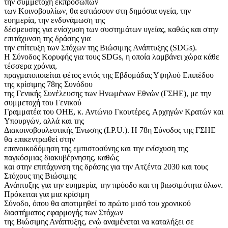
την συμμετοχή εκπροσώπων
των Κοινοβουλίων, θα εστιάσουν στη δημόσια υγεία, την
ευημερία, την ενδυνάμωση της
δέσμευσης για ενίσχυση των συστημάτων υγείας, καθώς και στην
επιτάχυνση της δράσης για
την επίτευξη των Στόχων της Βιώσιμης Ανάπτυξης (SDGs).
Η Σύνοδος Κορυφής για τους SDGs, η οποία λαμβάνει χώρα κάθε
τέσσερα χρόνια,
πραγματοποιείται φέτος εντός της Εβδομάδας Υψηλού Επιπέδου
της κρίσιμης 78ης Συνόδου
της Γενικής Συνέλευσης των Ηνωμένων Εθνών (ΓΣΗΕ), με την
συμμετοχή του Γενικού
Γραμματέα του ΟΗΕ, κ. Αντώνιο Γκουτέρες, Αρχηγών Κρατών και
Υπουργών, αλλά και της
Διακοινοβουλευτικής Ένωσης (I.P.U.). Η 78η Σύνοδος της ΓΣΗΕ
θα επικεντρωθεί στην
επανοικοδόμηση της εμπιστοσύνης και την ενίσχυση της
παγκόσμιας διακυβέρνησης, καθώς
και στην επιτάχυνση της δράσης για την Ατζέντα 2030 και τους
Στόχους της Βιώσιμης
Ανάπτυξης για την ευημερία, την πρόοδο και τη βιωσιμότητα όλων.
Πρόκειται για μια κρίσιμη
Σύνοδο, όπου θα αποτιμηθεί το πρώτο μισό του χρονικού
διαστήματος εφαρμογής των Στόχων
της Βιώσιμης Ανάπτυξης, ενώ αναμένεται να καταλήξει σε