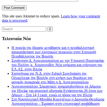
This site uses Akismet to reduce spam.
Learn how your comment
data is processed
.
Τελευταία Νέα
Η πορεία της δίκαιης μετάβασης και η περιβαλλοντική
αποκατάσταση των λιγνιτικών περιοχών στην Επιτροπή
Περιβάλλοντος της Βουλής
Συνάντηση Δ. Αυγερινοπούλου με τον Υπουργό Προστασίας
του Πολίτη, κ. Χρυσοχοΐδη: Νέα οχήματα και ενίσχυση της
ΕΛ.ΑΣ. στην Ηλεία
Εισηγήτρια της Ν.Δ. στην Ειδική Συνεδρίαση της
Ολομέλειας της Βουλής στη μνήμη των θυμάτων της
φονικής πυρκαγιάς στο Μάτι η Δ. Αυγερινοπούλου
Αυγερινοπούλου: Σημαντικές χρηματοδοτήσεις σε Δήμους
της Ηλείας για αγροτική οδοποιία Εντάσσονται 26 έργα των
Δήμων – Στα 14,3 εκατ. ευρώ οι πόροι για την Ηλεία
Στη Νοσηλευτική Μονάδα Κρεστένων η Διονυσία-Θεοδώρα
Αυγερινοπούλου – Έμφαση στην ενεργειακή αναβάθμιση