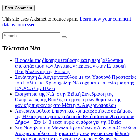
This site uses Akismet to reduce spam.
Learn how your comment
data is processed
.
Τελευταία Νέα
Η πορεία της δίκαιης μετάβασης και η περιβαλλοντική
αποκατάσταση των λιγνιτικών περιοχών στην Επιτροπή
Περιβάλλοντος της Βουλής
Συνάντηση Δ. Αυγερινοπούλου με τον Υπουργό Προστασίας
του Πολίτη, κ. Χρυσοχοΐδη: Νέα οχήματα και ενίσχυση της
ΕΛ.ΑΣ. στην Ηλεία
Εισηγήτρια της Ν.Δ. στην Ειδική Συνεδρίαση της
Ολομέλειας της Βουλής στη μνήμη των θυμάτων της
φονικής πυρκαγιάς στο Μάτι η Δ. Αυγερινοπούλου
Αυγερινοπούλου: Σημαντικές χρηματοδοτήσεις σε Δήμους
της Ηλείας για αγροτική οδοποιία Εντάσσονται 26 έργα των
Δήμων – Στα 14,3 εκατ. ευρώ οι πόροι για την Ηλεία
Στη Νοσηλευτική Μονάδα Κρεστένων η Διονυσία-Θεοδώρα
Αυγερινοπούλου – Έμφαση στην ενεργειακή αναβάθμιση
του κτιρίου και την ενίσχυση των υπηρεσιών υγείας