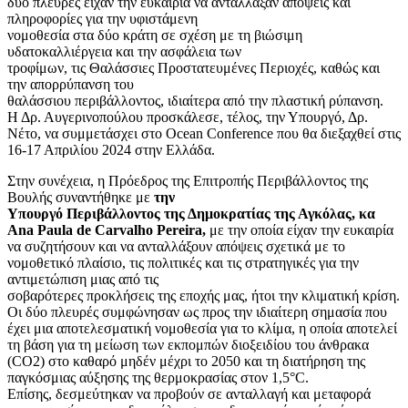
δύο πλευρές είχαν την ευκαιρία να αντάλλαξαν απόψεις και
πληροφορίες για την υφιστάμενη
νομοθεσία στα δύο κράτη σε σχέση με τη βιώσιμη
υδατοκαλλιέργεια και την ασφάλεια των
τροφίμων, τις Θαλάσσιες Προστατευμένες Περιοχές, καθώς και
την απορρύπανση του
θαλάσσιου περιβάλλοντος, ιδιαίτερα από την πλαστική ρύπανση.
Η Δρ. Αυγερινοπούλου προσκάλεσε, τέλος, την Υπουργό, Δρ.
Νέτο, να συμμετάσχει στο Ocean Conference που θα διεξαχθεί στις
16-17 Απριλίου 2024 στην Ελλάδα.
Στην συνέχεια, η Πρόεδρος της Επιτροπής Περιβάλλοντος της
Βουλής συναντήθηκε με
την
Υπουργό Περιβάλλοντος της Δημοκρατίας της Αγκόλας, κα
Ana Paula de Carvalho Pereira,
με την οποία είχαν την ευκαιρία
να συζητήσουν και να ανταλλάξουν απόψεις σχετικά με το
νομοθετικό πλαίσιο, τις πολιτικές και τις στρατηγικές για την
αντιμετώπιση μιας από τις
σοβαρότερες προκλήσεις της εποχής μας, ήτοι την κλιματική κρίση.
Οι δύο πλευρές συμφώνησαν ως προς την ιδιαίτερη σημασία που
έχει μια αποτελεσματική νομοθεσία για το κλίμα, η οποία αποτελεί
τη βάση για τη μείωση των εκπομπών διοξειδίου του άνθρακα
(CO2) στο καθαρό μηδέν μέχρι το 2050 και τη διατήρηση της
παγκόσμιας αύξησης της θερμοκρασίας στον 1,5°C.
Επίσης, δεσμεύτηκαν να προβούν σε ανταλλαγή και μεταφορά