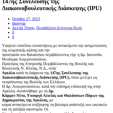
147ης Συνέλευσης της
Διακοινοβουλευτικής Διάσκεψης (IPU)
October 27, 2023
dionysia
Δελτία Τύπου
,
Περιβάλλον-Ενέργεια-Νερό
0
0
Υψηλού επιπέδου συναντήσεις με αντικείμενο την αντιμετώπιση
της κλιματικής κρίσης και την
προστασία του θαλασσίου περιβάλλοντος είχε η Δρ. Διονυσία-
Θεοδώρα Αυγερινοπούλου,
Πρόεδρος της Επιτροπής Περιβάλλοντος της Βουλής και
Βουλευτής Ν. Ηλείας, Ν.Δ., στην
Αγκόλα
κατά τη διάρκεια της
147ης Συνέλευσης της
Διακοινοβουλευτικής Διάσκεψης (IPU),
όπου μετέχει ως
εκπρόσωπος της Βουλής των Ελλήνων.
Η Δρ. Αυγερινοπούλου, κατά την επίσημη επίσκεψή της στην
Αγκόλα, συναντήθηκε με τη
Δρ.
Κάρμεν Νέτο, Υπουργό Αλιείας και Θαλάσσιων Πόρων της
Δημοκρατίας της Αγκόλας,
με
κύρια αντικείμενα συζήτησης τη βιώσιμη ανάπτυξη των ωκεανών
και τη γαλάζια οικονομία. Οι