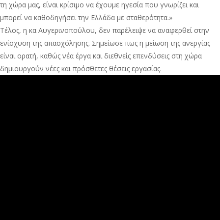
τη χώρα μας, είναι κρίσιμο να έχουμε ηγεσία που γνωρίζει και
μπορεί να καθοδηγήσει την Ελλάδα με σταθερότητα.»
Τέλος, η κα Αυγερινοπούλου, δεν παρέλειψε να αναφερθεί στην
ενίσχυση της απασχόλησης. Σημείωσε πως η μείωση της ανεργίας
είναι ορατή, καθώς νέα έργα και διεθνείς επενδύσεις στη χώρα
δημιουργούν νέες και πρόσθετες θέσεις εργασίας.