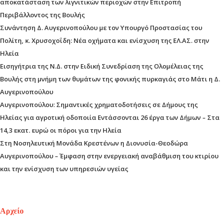
αποκατάσταση των λιγνιτικών περιοχών στην Επιτροπή
Περιβάλλοντος της Βουλής
Συνάντηση Δ. Αυγερινοπούλου με τον Υπουργό Προστασίας του
Πολίτη, κ. Χρυσοχοΐδη: Νέα οχήματα και ενίσχυση της ΕΛ.ΑΣ. στην
Ηλεία
Εισηγήτρια της Ν.Δ. στην Ειδική Συνεδρίαση της Ολομέλειας της
Βουλής στη μνήμη των θυμάτων της φονικής πυρκαγιάς στο Μάτι η Δ.
Αυγερινοπούλου
Αυγερινοπούλου: Σημαντικές χρηματοδοτήσεις σε Δήμους της
Ηλείας για αγροτική οδοποιία Εντάσσονται 26 έργα των Δήμων – Στα
14,3 εκατ. ευρώ οι πόροι για την Ηλεία
Στη Νοσηλευτική Μονάδα Κρεστένων η Διονυσία-Θεοδώρα
Αυγερινοπούλου – Έμφαση στην ενεργειακή αναβάθμιση του κτιρίου
και την ενίσχυση των υπηρεσιών υγείας
Αρχείο