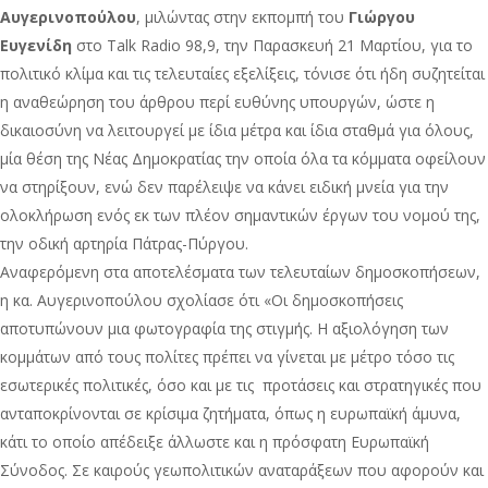
Αυγερινοπούλου
, μιλώντας στην εκπομπή του
Γιώργου
Ευγενίδη
στο Talk Radio 98,9, την Παρασκευή 21 Μαρτίου, για το
πολιτικό κλίμα και τις τελευταίες εξελίξεις, τόνισε ότι ήδη συζητείται
η αναθεώρηση του άρθρου περί ευθύνης υπουργών, ώστε η
δικαιοσύνη να λειτουργεί με ίδια μέτρα και ίδια σταθμά για όλους,
μία θέση της Νέας Δημοκρατίας την οποία όλα τα κόμματα οφείλουν
να στηρίξουν, ενώ δεν παρέλειψε να κάνει ειδική μνεία για την
ολοκλήρωση ενός εκ των πλέον σημαντικών έργων του νομού της,
την οδική αρτηρία Πάτρας-Πύργου.
Αναφερόμενη στα αποτελέσματα των τελευταίων δημοσκοπήσεων,
η κα. Αυγερινοπούλου σχολίασε ότι «Οι δημοσκοπήσεις
αποτυπώνουν μια φωτογραφία της στιγμής. Η αξιολόγηση των
κομμάτων από τους πολίτες πρέπει να γίνεται με μέτρο τόσο τις
εσωτερικές πολιτικές, όσο και με τις προτάσεις και στρατηγικές που
ανταποκρίνονται σε κρίσιμα ζητήματα, όπως η ευρωπαϊκή άμυνα,
κάτι το οποίο απέδειξε άλλωστε και η πρόσφατη Ευρωπαϊκή
Σύνοδος. Σε καιρούς γεωπολιτικών αναταράξεων που αφορούν και