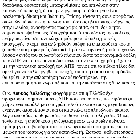
διαφάνεια, ουσιαστικές μεταρρυθμίσεις και επένδυση στην
κοινωνική αποδοχή, ώστε η ενεργειακή μετάβαση να είναι
ρεαλιστική, δίκαιη και βιώσιμη. Επίσης, τόνισε τη συνεισφορά των
αιολικών πάρκων στη μείωση του κόστους ηλεκτρικής ενέργειας
στην Ελλάδα, αναφέροντας πως χωρίς αυτά, οι τιμές θα ήταν
σημαντικά υψηλότερες. Υπογράμμισε ότι το κόστος της αιολικής
ενέργειας είναι σημαντικά χαμηλότερο από άλλες μορφές
παραγωγής, ακόμη και αν ληφθούν υπόψη τα επιπρόσθετα κόστη
(αποθήκευση, εφεδρεία, δίκτυα). Πρότεινε την αναζήτηση τεχνικών
λύσεων εντός του ευρωπαϊκού πλαισίου ώστε τα οικονομικά οφέλη
των ΑΠΕ να μεταφέρονται διαφανώς στον τελικό χρήστη. Σχετικά
με την κοινωνική αποδοχή των ΑΠΕ, τόνισε ότι το ειδικό τέλος δεν
αρκεί για να καλλιεργηθεί αποδοχή, και ότι η ουσιαστική πρόοδος
θα έρθει με την απλοποίηση των αδειοδοτήσεων, την
επικαιροποίηση του χωροταξικού και τη διαφάνεια στις διαδικασίες
Ο κ.
Λουκάς Λαλιώτης
υπογράμμισε ότι η Ελλάδα έχει
προχωρήσει σημαντικά στις ΑΠΕ και είναι από τις πιο «πράσινες»
χώρες ενώ παράλληλα υπογράμμισε ότι εκατοντάδες μεγαβατώρες
ενέργειας απορρίπτονται και οι καταναλωτές πληρώνουν ακριβά,
λόγω απουσίας αποθήκευσης και δυναμικής τιμολόγησης. Όπως
τονίστηκε, η αποθήκευση ενέργειας μέσω μπαταριών κρίνεται
κρίσιμη για τη βιωσιμότητα του ενεργειακού συστήματος και τη
μείωση του κόστους για τον καταναλωτή. Ωστόσο, καθυστερήσεις,
γραφειοκρατία και οικονομικά εμπόδια περιορίζουν την πρόοδο.