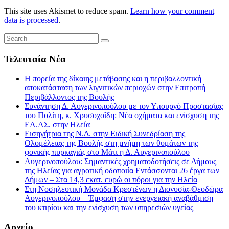
This site uses Akismet to reduce spam.
Learn how your comment
data is processed
.
Τελευταία Νέα
Η πορεία της δίκαιης μετάβασης και η περιβαλλοντική
αποκατάσταση των λιγνιτικών περιοχών στην Επιτροπή
Περιβάλλοντος της Βουλής
Συνάντηση Δ. Αυγερινοπούλου με τον Υπουργό Προστασίας
του Πολίτη, κ. Χρυσοχοΐδη: Νέα οχήματα και ενίσχυση της
ΕΛ.ΑΣ. στην Ηλεία
Εισηγήτρια της Ν.Δ. στην Ειδική Συνεδρίαση της
Ολομέλειας της Βουλής στη μνήμη των θυμάτων της
φονικής πυρκαγιάς στο Μάτι η Δ. Αυγερινοπούλου
Αυγερινοπούλου: Σημαντικές χρηματοδοτήσεις σε Δήμους
της Ηλείας για αγροτική οδοποιία Εντάσσονται 26 έργα των
Δήμων – Στα 14,3 εκατ. ευρώ οι πόροι για την Ηλεία
Στη Νοσηλευτική Μονάδα Κρεστένων η Διονυσία-Θεοδώρα
Αυγερινοπούλου – Έμφαση στην ενεργειακή αναβάθμιση
του κτιρίου και την ενίσχυση των υπηρεσιών υγείας
Αρχείο