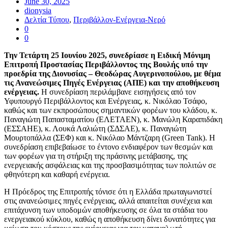
June 30, 2025
dionysia
Δελτία Τύπου
,
Περιβάλλον-Ενέργεια-Νερό
0
0
Την Τετάρτη 25 Ιουνίου 2025, συνεδρίασε η Ειδική Μόνιμη
Επιτροπή Προστασίας Περιβάλλοντος της Βουλής υπό την
προεδρία της Διονυσίας – Θεοδώρας Αυγερινοπούλου, με θέμα
τις Ανανεώσιμες Πηγές Ενέργειας (ΑΠΕ) και την αποθήκευση
ενέργειας.
Η συνεδρίαση περιλάμβανε εισηγήσεις από τον
Υφυπουργό Περιβάλλοντος και Ενέργειας, κ. Νικόλαο Τσάφο,
καθώς και των εκπροσώπους σημαντικών φορέων του κλάδου, κ.
Παναγιώτη Παπασταματίου (ΕΛΕΤΑΕΝ), κ. Μανώλη Καραπιδάκη
(ΕΣΣΑΗΕ), κ. Λουκά Λαλιώτη (ΣΔΣΑΕ), κ. Παναγιώτη
Μουρτοπάλλα (ΣΕΦ) και κ. Νικόλαο Μάντζαρη (Green Tank). Η
συνεδρίαση επιβεβαίωσε το έντονο ενδιαφέρον των θεσμών και
των φορέων για τη στήριξη της πράσινης μετάβασης, της
ενεργειακής ασφάλειας και της προσβασιμότητας των πολιτών σε
φθηνότερη και καθαρή ενέργεια.
Η Πρόεδρος της Επιτροπής τόνισε ότι η Ελλάδα πρωταγωνιστεί
στις ανανεώσιμες πηγές ενέργειας, αλλά απαιτείται συνέχεια και
επιτάχυνση των υποδομών αποθήκευσης σε όλα τα στάδια του
ενεργειακού κύκλου, καθώς η αποθήκευση δίνει δυνατότητες για