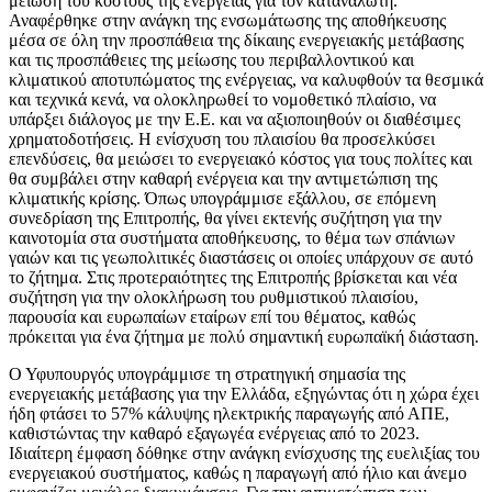
μείωση του κόστους της ενέργειας για τον καταναλωτή.
Αναφέρθηκε στην ανάγκη της ενσωμάτωσης της αποθήκευσης
μέσα σε όλη την προσπάθεια της δίκαιης ενεργειακής μετάβασης
και τις προσπάθειες της μείωσης του περιβαλλοντικού και
κλιματικού αποτυπώματος της ενέργειας, να καλυφθούν τα θεσμικά
και τεχνικά κενά, να ολοκληρωθεί το νομοθετικό πλαίσιο, να
υπάρξει διάλογος με την Ε.Ε. και να αξιοποιηθούν οι διαθέσιμες
χρηματοδοτήσεις. Η ενίσχυση του πλαισίου θα προσελκύσει
επενδύσεις, θα μειώσει το ενεργειακό κόστος για τους πολίτες και
θα συμβάλει στην καθαρή ενέργεια και την αντιμετώπιση της
κλιματικής κρίσης. Όπως υπογράμμισε εξάλλου, σε επόμενη
συνεδρίαση της Επιτροπής, θα γίνει εκτενής συζήτηση για την
καινοτομία στα συστήματα αποθήκευσης, το θέμα των σπάνιων
γαιών και τις γεωπολιτικές διαστάσεις οι οποίες υπάρχουν σε αυτό
το ζήτημα. Στις προτεραιότητες της Επιτροπής βρίσκεται και νέα
συζήτηση για την ολοκλήρωση του ρυθμιστικού πλαισίου,
παρουσία και ευρωπαίων εταίρων επί του θέματος, καθώς
πρόκειται για ένα ζήτημα με πολύ σημαντική ευρωπαϊκή διάσταση.
Ο Υφυπουργός υπογράμμισε τη στρατηγική σημασία της
ενεργειακής μετάβασης για την Ελλάδα, εξηγώντας ότι η χώρα έχει
ήδη φτάσει το 57% κάλυψης ηλεκτρικής παραγωγής από ΑΠΕ,
καθιστώντας την καθαρό εξαγωγέα ενέργειας από το 2023.
Ιδιαίτερη έμφαση δόθηκε στην ανάγκη ενίσχυσης της ευελιξίας του
ενεργειακού συστήματος, καθώς η παραγωγή από ήλιο και άνεμο