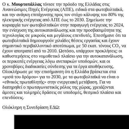
Ο κ.
Μουρτοπάλλας
τόνισε την πρόοδο της Ελλάδας στις
Ανανεώσιμες Πηγές Ενέργειας (ΑΠΕ), ειδικά στα φωτοβολταϊκά,
και την ανάγκη επιτάχυνσης προς τον στόχο κάλυψης του 80% της
ηλεκτρικής ενέργειας από ΑΠΕ έως το 2030. Σημείωσε την
κυριαρχία των φωτοβολταϊκών στην παραγωγή ενέργειας το 2024,
την ενίσχυση της αυτοκατανάλωσης και την προσβασιμότητα της
τεχνολογίας σε μικρούς και μεγάλους επενδυτές. Επεσήμανε ότι τα
φωτοβολταϊκά δημιουργούν χιλιάδες θέσεις εργασίας και έχουν
σημαντικό περιβαλλοντικό αποτύπωμα, με 50 εκατ. τόνους CO₂ να
έχουν αποτραπεί από το 2010. Ωστόσο, υπάρχουν προκλήσεις: οι
καθυστερήσεις στο νομοθετικό πλαίσιο για την αυτοκατανάλωση,
οι περικοπές ενέργειας λόγω ανεπαρκών υποδομών, και οι
χρονοβόρες διαδικασίες σύνδεσης για τα έργα αποθήκευσης.
Ολοκλήρωσε με την επισήμανση ότι η Ελλάδα βρίσκεται στα
«μισά του δρόμου» για το 2030, με τα φωτοβολταϊκά να είναι ο
«εθνικός πρωταθλητής» στην ενεργειακή μετάβαση. Για να
διατηρηθεί ο πρωταγωνιστικός ρόλος της χώρας, χρειάζονται
άμεσες και τολμηρές δράσεις σε υποδομές, θεσμικό πλαίσιο και
επενδύσεις.
Ολόκληρη η Συνεδρίαση ΕΔΩ: