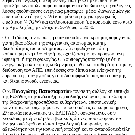
εμφανίζει μεγάλες διακυμάνσεις. Για την αντιμετώπιση των
προκλήσεων αυτών, παρουσιάστηκαν οι δύο βασικές τεχνολογικές
λύσεις αποθήκευσης ενέργειας: μπαταρίες, μέσω διαγωνισμών για
επιδοτούμενα έργα (1GW) και πρόσκλησης για έργα χωρίς
επιδότηση (4,7GW) και αντλησιοταμίευση (με κορυφαίο έργο αυτό
της Αμφιλοχίας), με στόχο τα 5GW ως το 2050.
Ο κ.
Τσάφος
τόνισε πως η αποθήκευση είναι κρίσιμος παράγοντας
για τη διασφάλιση της ενεργειακής αυτονομίας και της
βιωσιμότητας του συστήματος, ενώ παραδέχθηκε ότι η
καθυστερημένη υλοποίησή της σχετίζεται με την προηγούμενη
υψηλή τιμή της τεχνολογίας. Ο Υφυπουργός υποστήριξε ότι η
ενεργειακή πολιτική της κυβέρνησης επιδιώκει σταθερότητα τιμών,
διεύρυνση των ΑΠΕ, επενδύσεις στα δίκτυα και ενίσχυση της
ευρωπαϊκής συνεργασίας για τη διαμόρφωση μιας πιο εύρυθμης
και δίκαιης αγοράς ενέργειας.
Ο κ.
Παναγιώτης Παπασταματίου
τόνισε τη συλλογική επιτυχία
της Ελλάδας στην ανάπτυξη της αιολικής ενέργειας, αποτέλεσμα
της διαχρονικής προσπάθειας κυβερνήσεων, επιστημονικής
κοινότητας και επιχειρήσεων. Παρουσίασε τις επικαιροποιημένες
27 προτάσεις πολιτικής της ΕΛΕΤΑΕΝ, οργανωμένες σε 9
κεφάλαια, με έμφαση σε 3 βασικούς άξονες που αφορούν τον
Ενεργειακό Σχεδιασμό και Τεχνολογική Ισορροπία, την
αδειοδότηση και την κοινωνική αποδοχή και τα ανταποδοτικά τέλη.
Παράλληλα, αναφέρθηκε στην προτροπή για συλλογική εργασία,