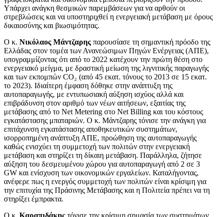
Υπάρχει ανάγκη θεσμικών παρεμβάσεων για να αρθούν οι
στρεβλώσεις και να υποστηριχθεί η ενεργειακή μετάβαση με όρους
δικαιοσύνης και βιωσιμότητας.
Ο κ.
Νικόλαος Μάντζαρης
παρουσίασε τη σημαντική πρόοδο της
Ελλάδας στον τομέα των Ανανεώσιμων Πηγών Ενέργειας (ΑΠΕ),
υπογραμμίζοντας ότι από το 2022 κατέχουν την πρώτη θέση στο
ενεργειακό μείγμα, με δραστική μείωση της λιγνιτικής παραγωγής
και των εκπομπών CO₂ (από 45 εκατ. τόνους το 2013 σε 15 εκατ.
το 2023). Ιδιαίτερη έμφαση δόθηκε στην ανάπτυξη της
αυτοπαραγωγής, με εντυπωσιακή αύξηση ισχύος αλλά και
επιβράδυνση στον αριθμό των νέων αιτήσεων, εξαιτίας της
μετάβασης από το Net Metering στο Net Billing και του κόστους
εγκατάστασης μπαταριών. Ο κ. Μάντζαρης τόνισε την ανάγκη για
επιτάχυνση εγκατάστασης αποθηκευτικών συστημάτων,
ισορροπημένη ανάπτυξη ΑΠΕ, προώθηση της αυτοπαραγωγής
καθώς ενισχύει τη συμμετοχή των πολιτών στην ενεργειακή
μετάβαση και στηρίζει τη δίκαιη μετάβαση. Παράλληλα, ζήτησε
αύξηση του δεσμευμένου χώρου για αυτοπαραγωγή από 2 σε 3
GW και ενίσχυση των οικονομικών εργαλείων. Καταλήγοντας,
ανέφερε πως η ενεργός συμμετοχή των πολιτών είναι κρίσιμη για
την επιτυχία της Πράσινης Μετάβασης και η Πολιτεία πρέπει να τη
στηρίξει έμπρακτα.
Ο κ.
Καραπιδάκης
τόνισε την κρίσιμη σημασία των συστημάτων