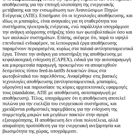
αποθήκευσης για την επιτυχή υλοποίηση της ενεργειακής
μετάβασης και την ενσωμάτωση των Ανανεώσιμων Πηγών
Ενέργειας (ΑΠΕ). Επισήμανε ότι οι τεχνολογίες αποθήκευσης, και
ιδίως οι μπαταρίες, είναι αναγκαίες για τη σταθερότητα του
συστήματος ηλεκτρικής ενέργειας, ενώ παράλληλα υπογράμμισε
την ανάγκη ισόρροπης στήριξης τόσο των φωτοβολταϊκών όσο και
των αιολικών συστημάτων. Επίσης, ανέφερε ότι, παρά το υψηλό
επενδυτικό ενδιαφέρον, τα λειτουργικά έργα αποθήκευσης
παραμένουν περιορισμένα, κυρίως στα παλαιά αντλησιοταμιευτικά
έργα. Τόνισε την ανάγκη για υποστήριξη της αποθήκευσης με
κεφαλαιουχική ενίσχυση (CAPEX), ειδικά για την αυτοπαραγωγή
και μικρομεσαία παραγωγή, προκειμένου να αποφευχθούν
δεσμεύσεις τύπου feed-in-tariffs δεκαετιών όπως στα
φωτοβολταϊκά του παρελθόντος. Αναφέρθηκε στις βασικές
τεχνολογίες αποθήκευσης (αντλησιοταμιευτικά, μπαταρίες,
υδρογόνο) και παρουσίασε τις κύριες αρχιτεκτονικές εφαρμογές
τους (standalone, ΑΠΕ με αποθήκευση, αυτοπαραγωγή με
αποθήκευση). Τέλος, υπογράμμισε ότι η αποθήκευση αποτελεί
πυλώνα για την ευελιξία του ενεργειακού συστήματος, και
χρειάζονται ρυθμιστικές παρεμβάσεις για την ενίσχυση της
συμμετοχής μικρών και μεγάλων παικτών στην αγορά
εξισορρόπησης. Η αποθήκευση δεν είναι πολυτέλεια, αλλά
απαραίτητη προϋπόθεση για την ενεργειακή ανεξαρτησία και
βιωσιμότητα της χώρας, υπογράμμισε.