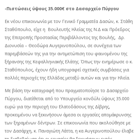
-Πιστώσεις ύψους 35.000€ στο Δασαρχείο Πύργου
Εκ νέου επικοινωνία με τον Γενικό Γραμματέα Δασών, κ. Στάθη
Σταθόπουλο, είχε η Βουλευτής Ηλείας της Ν.Δ και Πρόεδρος
της Επιτροπής Προστασίας Περιβάλλοντος της Βουλής, Δρ.
Διονυσία – Θεοδώρα Αυγερινοπούλου, σε συνέχεια των
παρεμβάσεών της για την αντιμετώπιση του φαινομένου της
ξήρανσης της Κεφαλληνιακής Ελάτης. Όπως την ενημέρωσε ο κ.
Σταθόπουλος, έχουν ήδη υπογραφεί σχετικές συμβάσεις για
πολλές περιοχές της Ελλάδας μεταξύ αυτών και για την Ηλεία.
Με βάση την καταγραφή που πραγματοποίησε το Δασαρχείο
Πύργου, διατίθεται από το Υπουργείο κονδύλι ύψους 35.000
ευρώ για την περιοχή του Ελατοδάσους της Δίβρης,
προκειμένου να ξεκινήσουν άμεσα οι εργασίες απομάκρυνσης
των ξηραμένων δέντρων. Σε επικοινωνία που ακολούθησε με
τον Δασάρχη, κ. Παναγιώτη Λάττα, η κα Αυγερινοπούλου έλαβε
τη διαβεβαίωση ότι οι εργασίες θα ξεκινήσουν εντός