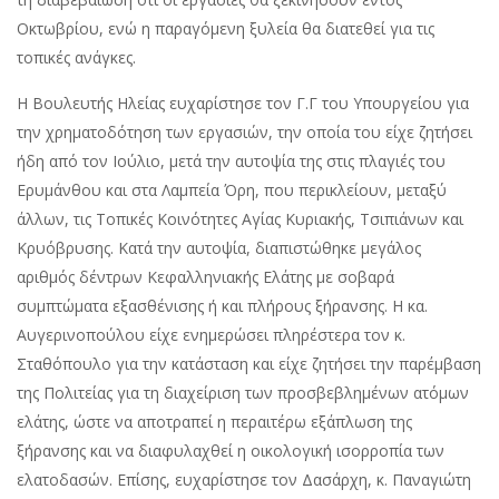
Οκτωβρίου, ενώ η παραγόμενη ξυλεία θα διατεθεί για τις
τοπικές ανάγκες.
Η Βουλευτής Ηλείας ευχαρίστησε τον Γ.Γ του Υπουργείου για
την χρηματοδότηση των εργασιών, την οποία του είχε ζητήσει
ήδη από τον Ιούλιο, μετά την αυτοψία της στις πλαγιές του
Ερυμάνθου και στα Λαμπεία Όρη, που περικλείουν, μεταξύ
άλλων, τις Τοπικές Κοινότητες Αγίας Κυριακής, Τσιπιάνων και
Κρυόβρυσης. Κατά την αυτοψία, διαπιστώθηκε μεγάλος
αριθμός δέντρων Κεφαλληνιακής Ελάτης με σοβαρά
συμπτώματα εξασθένισης ή και πλήρους ξήρανσης. Η κα.
Αυγερινοπούλου είχε ενημερώσει πληρέστερα τον κ.
Σταθόπουλο για την κατάσταση και είχε ζητήσει την παρέμβαση
της Πολιτείας για τη διαχείριση των προσβεβλημένων ατόμων
ελάτης, ώστε να αποτραπεί η περαιτέρω εξάπλωση της
ξήρανσης και να διαφυλαχθεί η οικολογική ισορροπία των
ελατοδασών. Επίσης, ευχαρίστησε τον Δασάρχη, κ. Παναγιώτη