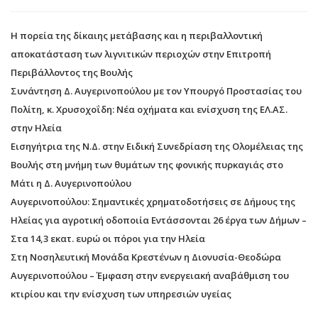
Η πορεία της δίκαιης μετάβασης και η περιβαλλοντική
αποκατάσταση των λιγνιτικών περιοχών στην Επιτροπή
Περιβάλλοντος της Βουλής
Συνάντηση Δ. Αυγερινοπούλου με τον Υπουργό Προστασίας του
Πολίτη, κ. Χρυσοχοΐδη: Νέα οχήματα και ενίσχυση της ΕΛ.ΑΣ.
στην Ηλεία
Εισηγήτρια της Ν.Δ. στην Ειδική Συνεδρίαση της Ολομέλειας της
Βουλής στη μνήμη των θυμάτων της φονικής πυρκαγιάς στο
Μάτι η Δ. Αυγερινοπούλου
Αυγερινοπούλου: Σημαντικές χρηματοδοτήσεις σε Δήμους της
Ηλείας για αγροτική οδοποιία Εντάσσονται 26 έργα των Δήμων –
Στα 14,3 εκατ. ευρώ οι πόροι για την Ηλεία
Στη Νοσηλευτική Μονάδα Κρεστένων η Διονυσία-Θεοδώρα
Αυγερινοπούλου – Έμφαση στην ενεργειακή αναβάθμιση του
κτιρίου και την ενίσχυση των υπηρεσιών υγείας