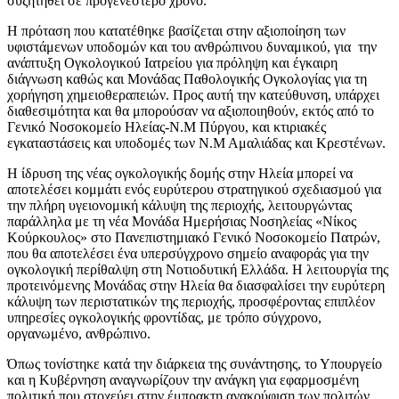
συζητηθεί σε προγενέστερο χρόνο.
Η πρόταση που κατατέθηκε βασίζεται στην αξιοποίηση των
υφιστάμενων υποδομών και του ανθρώπινου δυναμικού, για την
ανάπτυξη Ογκολογικού Ιατρείου για πρόληψη και έγκαιρη
διάγνωση καθώς και Μονάδας Παθολογικής Ογκολογίας για τη
χορήγηση χημειοθεραπειών. Προς αυτή την κατεύθυνση, υπάρχει
διαθεσιμότητα και θα μπορούσαν να αξιοποιηθούν, εκτός από το
Γενικό Νοσοκομείο Ηλείας-Ν.Μ Πύργου, και κτιριακές
εγκαταστάσεις και υποδομές των Ν.Μ Αμαλιάδας και Κρεστένων.
Η ίδρυση της νέας ογκολογικής δομής στην Ηλεία μπορεί να
αποτελέσει κομμάτι ενός ευρύτερου στρατηγικού σχεδιασμού για
την πλήρη υγειονομική κάλυψη της περιοχής, λειτουργώντας
παράλληλα με τη νέα Μονάδα Ημερήσιας Νοσηλείας «Νίκος
Κούρκουλος» στο Πανεπιστημιακό Γενικό Νοσοκομείο Πατρών,
που θα αποτελέσει ένα υπερσύγχρονο σημείο αναφοράς για την
ογκολογική περίθαλψη στη Νοτιοδυτική Ελλάδα. Η λειτουργία της
προτεινόμενης Μονάδας στην Ηλεία θα διασφαλίσει την ευρύτερη
κάλυψη των περιστατικών της περιοχής, προσφέροντας επιπλέον
υπηρεσίες ογκολογικής φροντίδας, με τρόπο σύγχρονο,
οργανωμένο, ανθρώπινο.
Όπως τονίστηκε κατά την διάρκεια της συνάντησης, το Υπουργείο
και η Κυβέρνηση αναγνωρίζουν την ανάγκη για εφαρμοσμένη
πολιτική που στοχεύει στην έμπρακτη ανακούφιση των πολιτών