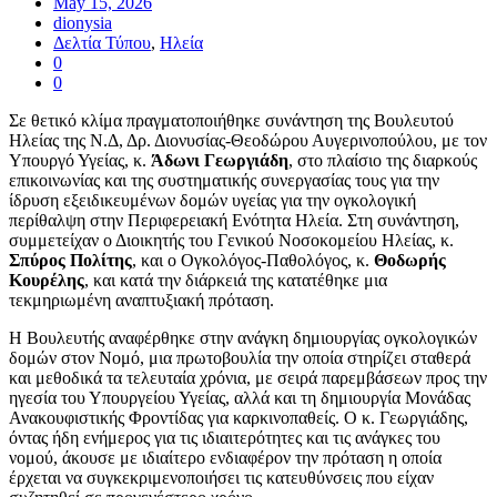
May 15, 2026
dionysia
Δελτία Τύπου
,
Ηλεία
0
0
Σε θετικό κλίμα πραγματοποιήθηκε συνάντηση της Βουλευτού
Ηλείας της Ν.Δ, Δρ. Διονυσίας-Θεοδώρου Αυγερινοπούλου, με τον
Υπουργό Υγείας, κ.
Άδωνι Γεωργιάδη
, στο πλαίσιο της διαρκούς
επικοινωνίας και της συστηματικής συνεργασίας τους για την
ίδρυση εξειδικευμένων δομών υγείας για την ογκολογική
περίθαλψη στην Περιφερειακή Ενότητα Ηλεία. Στη συνάντηση,
συμμετείχαν ο Διοικητής του Γενικού Νοσοκομείου Ηλείας, κ.
Σπύρος Πολίτης
, και ο Ογκολόγος-Παθολόγος, κ.
Θοδωρής
Κουρέλης
, και κατά την διάρκειά της κατατέθηκε μια
τεκμηριωμένη αναπτυξιακή πρόταση.
Η Βουλευτής αναφέρθηκε στην ανάγκη δημιουργίας ογκολογικών
δομών στον Νομό, μια πρωτοβουλία την οποία στηρίζει σταθερά
και μεθοδικά τα τελευταία χρόνια, με σειρά παρεμβάσεων προς την
ηγεσία του Υπουργείου Υγείας, αλλά και τη δημιουργία Μονάδας
Ανακουφιστικής Φροντίδας για καρκινοπαθείς. Ο κ. Γεωργιάδης,
όντας ήδη ενήμερος για τις ιδιαιτερότητες και τις ανάγκες του
νομού, άκουσε με ιδιαίτερο ενδιαφέρον την πρόταση η οποία
έρχεται να συγκεκριμενοποιήσει τις κατευθύνσεις που είχαν