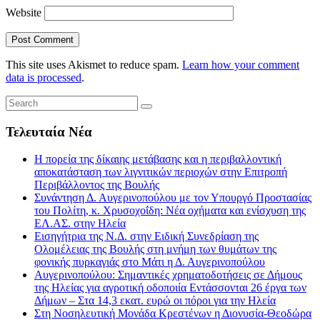
Website
This site uses Akismet to reduce spam.
Learn how your comment
data is processed
.
Τελευταία Νέα
Η πορεία της δίκαιης μετάβασης και η περιβαλλοντική
αποκατάσταση των λιγνιτικών περιοχών στην Επιτροπή
Περιβάλλοντος της Βουλής
Συνάντηση Δ. Αυγερινοπούλου με τον Υπουργό Προστασίας
του Πολίτη, κ. Χρυσοχοΐδη: Νέα οχήματα και ενίσχυση της
ΕΛ.ΑΣ. στην Ηλεία
Εισηγήτρια της Ν.Δ. στην Ειδική Συνεδρίαση της
Ολομέλειας της Βουλής στη μνήμη των θυμάτων της
φονικής πυρκαγιάς στο Μάτι η Δ. Αυγερινοπούλου
Αυγερινοπούλου: Σημαντικές χρηματοδοτήσεις σε Δήμους
της Ηλείας για αγροτική οδοποιία Εντάσσονται 26 έργα των
Δήμων – Στα 14,3 εκατ. ευρώ οι πόροι για την Ηλεία
Στη Νοσηλευτική Μονάδα Κρεστένων η Διονυσία-Θεοδώρα