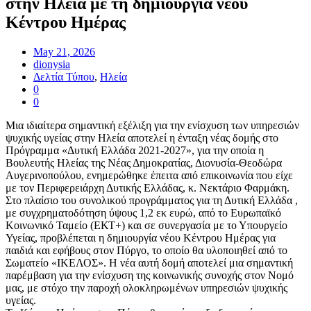
στην Ηλεία με τη δημιουργία νέου
Κέντρου Ημέρας
May 21, 2026
dionysia
Δελτία Τύπου
,
Ηλεία
0
0
Μια ιδιαίτερα σημαντική εξέλιξη για την ενίσχυση των υπηρεσιών
ψυχικής υγείας στην Ηλεία αποτελεί η ένταξη νέας δομής στο
Πρόγραμμα «Δυτική Ελλάδα 2021-2027», για την οποία η
Βουλευτής Ηλείας της Νέας Δημοκρατίας, Διονυσία-Θεοδώρα
Αυγερινοπούλου, ενημερώθηκε έπειτα από επικοινωνία που είχε
με τον Περιφερειάρχη Δυτικής Ελλάδας, κ. Νεκτάριο Φαρμάκη.
Στο πλαίσιο του συνολικού προγράμματος για τη Δυτική Ελλάδα ,
με συγχρηματοδότηση ύψους 1,2 εκ ευρώ, από το Ευρωπαϊκό
Κοινωνικό Ταμείο (ΕΚΤ+) και σε συνεργασία με το Υπουργείο
Υγείας, προβλέπεται η δημιουργία νέου Κέντρου Ημέρας για
παιδιά και εφήβους στον Πύργο, το οποίο θα υλοποιηθεί από το
Σωματείο «ΙΚΕΛΟΣ». Η νέα αυτή δομή αποτελεί μια σημαντική
παρέμβαση για την ενίσχυση της κοινωνικής συνοχής στον Νομό
μας, με στόχο την παροχή ολοκληρωμένων υπηρεσιών ψυχικής
υγείας.