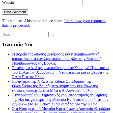
Website
This site uses Akismet to reduce spam.
Learn how your comment
data is processed
.
Τελευταία Νέα
Η πορεία της δίκαιης μετάβασης και η περιβαλλοντική
αποκατάσταση των λιγνιτικών περιοχών στην Επιτροπή
Περιβάλλοντος της Βουλής
Συνάντηση Δ. Αυγερινοπούλου με τον Υπουργό Προστασίας
του Πολίτη, κ. Χρυσοχοΐδη: Νέα οχήματα και ενίσχυση της
ΕΛ.ΑΣ. στην Ηλεία
Εισηγήτρια της Ν.Δ. στην Ειδική Συνεδρίαση της
Ολομέλειας της Βουλής στη μνήμη των θυμάτων της
φονικής πυρκαγιάς στο Μάτι η Δ. Αυγερινοπούλου
Αυγερινοπούλου: Σημαντικές χρηματοδοτήσεις σε Δήμους
της Ηλείας για αγροτική οδοποιία Εντάσσονται 26 έργα των
Δήμων – Στα 14,3 εκατ. ευρώ οι πόροι για την Ηλεία
Στη Νοσηλευτική Μονάδα Κρεστένων η Διονυσία-Θεοδώρα