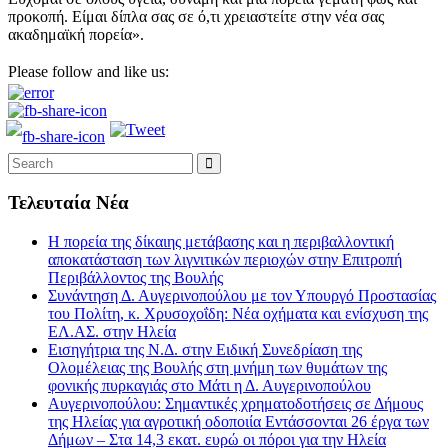
προκοπή. Είμαι δίπλα σας σε ό,τι χρειαστείτε στην νέα σας
ακαδημαϊκή πορεία».
Please follow and like us:
Τελευταία Νέα
Η πορεία της δίκαιης μετάβασης και η περιβαλλοντική
αποκατάσταση των λιγνιτικών περιοχών στην Επιτροπή
Περιβάλλοντος της Βουλής
Συνάντηση Δ. Αυγερινοπούλου με τον Υπουργό Προστασίας
του Πολίτη, κ. Χρυσοχοΐδη: Νέα οχήματα και ενίσχυση της
ΕΛ.ΑΣ. στην Ηλεία
Εισηγήτρια της Ν.Δ. στην Ειδική Συνεδρίαση της
Ολομέλειας της Βουλής στη μνήμη των θυμάτων της
φονικής πυρκαγιάς στο Μάτι η Δ. Αυγερινοπούλου
Αυγερινοπούλου: Σημαντικές χρηματοδοτήσεις σε Δήμους
της Ηλείας για αγροτική οδοποιία Εντάσσονται 26 έργα των
Δήμων – Στα 14,3 εκατ. ευρώ οι πόροι για την Ηλεία