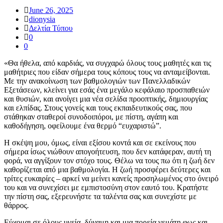
June 26, 2025
dionysia
Δελτία Τύπου
0
0
«Θα ήθελα, από καρδιάς, να συγχαρώ όλους τους μαθητές και τις
μαθήτριες που είδαν σήμερα τους κόπους τους να ανταμείβονται.
Με την ανακοίνωση των βαθμολογιών των Πανελλαδικών
Εξετάσεων, κλείνει για εσάς ένα μεγάλο κεφάλαιο προσπαθειών
και θυσιών, και ανοίγει μια νέα σελίδα προοπτικής, δημιουργίας
και ελπίδας. Στους γονείς και τους εκπαιδευτικούς σας, που
στάθηκαν σταθεροί συνοδοιπόροι, με πίστη, αγάπη και
καθοδήγηση, οφείλουμε ένα θερμό “ευχαριστώ”.
Η σκέψη μου, όμως, είναι εξίσου κοντά και σε εκείνους που
σήμερα ίσως νιώθουν απογοήτευση, που δεν κατάφεραν, αυτή τη
φορά, να αγγίξουν τον στόχο τους. Θέλω να τους πω ότι η ζωή δεν
καθορίζεται από μια βαθμολογία. Η ζωή προσφέρει δεύτερες και
τρίτες ευκαιρίες – αρκεί να μείνει κανείς προσηλωμένος στο όνειρό
του και να συνεχίσει με εμπιστοσύνη στον εαυτό του. Κρατήστε
την πίστη σας, εξερευνήστε τα ταλέντα σας και συνεχίστε με
θάρρος.
Εύχομαι σε όλους υγεία, δύναμη και μια πορεία γεμάτη φως και