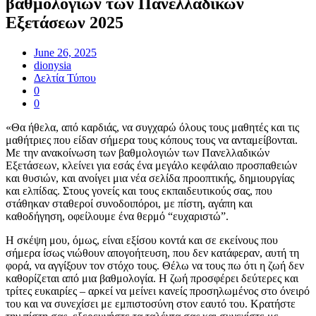
βαθμολογιών των Πανελλαδικών
Εξετάσεων 2025
June 26, 2025
dionysia
Δελτία Τύπου
0
0
«Θα ήθελα, από καρδιάς, να συγχαρώ όλους τους μαθητές και τις
μαθήτριες που είδαν σήμερα τους κόπους τους να ανταμείβονται.
Με την ανακοίνωση των βαθμολογιών των Πανελλαδικών
Εξετάσεων, κλείνει για εσάς ένα μεγάλο κεφάλαιο προσπαθειών
και θυσιών, και ανοίγει μια νέα σελίδα προοπτικής, δημιουργίας
και ελπίδας. Στους γονείς και τους εκπαιδευτικούς σας, που
στάθηκαν σταθεροί συνοδοιπόροι, με πίστη, αγάπη και
καθοδήγηση, οφείλουμε ένα θερμό “ευχαριστώ”.
Η σκέψη μου, όμως, είναι εξίσου κοντά και σε εκείνους που
σήμερα ίσως νιώθουν απογοήτευση, που δεν κατάφεραν, αυτή τη
φορά, να αγγίξουν τον στόχο τους. Θέλω να τους πω ότι η ζωή δεν
καθορίζεται από μια βαθμολογία. Η ζωή προσφέρει δεύτερες και
τρίτες ευκαιρίες – αρκεί να μείνει κανείς προσηλωμένος στο όνειρό
του και να συνεχίσει με εμπιστοσύνη στον εαυτό του. Κρατήστε