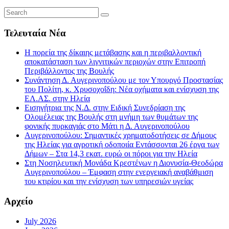
Τελευταία Νέα
Η πορεία της δίκαιης μετάβασης και η περιβαλλοντική
αποκατάσταση των λιγνιτικών περιοχών στην Επιτροπή
Περιβάλλοντος της Βουλής
Συνάντηση Δ. Αυγερινοπούλου με τον Υπουργό Προστασίας
του Πολίτη, κ. Χρυσοχοΐδη: Νέα οχήματα και ενίσχυση της
ΕΛ.ΑΣ. στην Ηλεία
Εισηγήτρια της Ν.Δ. στην Ειδική Συνεδρίαση της
Ολομέλειας της Βουλής στη μνήμη των θυμάτων της
φονικής πυρκαγιάς στο Μάτι η Δ. Αυγερινοπούλου
Αυγερινοπούλου: Σημαντικές χρηματοδοτήσεις σε Δήμους
της Ηλείας για αγροτική οδοποιία Εντάσσονται 26 έργα των
Δήμων – Στα 14,3 εκατ. ευρώ οι πόροι για την Ηλεία
Στη Νοσηλευτική Μονάδα Κρεστένων η Διονυσία-Θεοδώρα
Αυγερινοπούλου – Έμφαση στην ενεργειακή αναβάθμιση
του κτιρίου και την ενίσχυση των υπηρεσιών υγείας
Αρχείο
July 2026