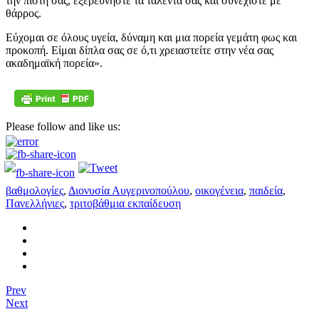
την πίστη σας, εξερευνήστε τα ταλέντα σας και συνεχίστε με
θάρρος.
Εύχομαι σε όλους υγεία, δύναμη και μια πορεία γεμάτη φως και
προκοπή. Είμαι δίπλα σας σε ό,τι χρειαστείτε στην νέα σας
ακαδημαϊκή πορεία».
Please follow and like us:
βαθμολογίες
,
Διονυσία Αυγερινοπούλου
,
οικογένεια
,
παιδεία
,
Πανελλήνιες
,
τριτοβάθμια εκπαίδευση
Prev
Next