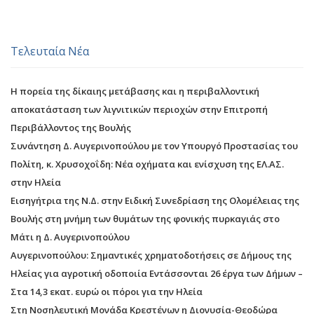
Τελευταία Νέα
Η πορεία της δίκαιης μετάβασης και η περιβαλλοντική
αποκατάσταση των λιγνιτικών περιοχών στην Επιτροπή
Περιβάλλοντος της Βουλής
Συνάντηση Δ. Αυγερινοπούλου με τον Υπουργό Προστασίας του
Πολίτη, κ. Χρυσοχοΐδη: Νέα οχήματα και ενίσχυση της ΕΛ.ΑΣ.
στην Ηλεία
Εισηγήτρια της Ν.Δ. στην Ειδική Συνεδρίαση της Ολομέλειας της
Βουλής στη μνήμη των θυμάτων της φονικής πυρκαγιάς στο
Μάτι η Δ. Αυγερινοπούλου
Αυγερινοπούλου: Σημαντικές χρηματοδοτήσεις σε Δήμους της
Ηλείας για αγροτική οδοποιία Εντάσσονται 26 έργα των Δήμων –
Στα 14,3 εκατ. ευρώ οι πόροι για την Ηλεία
Στη Νοσηλευτική Μονάδα Κρεστένων η Διονυσία-Θεοδώρα