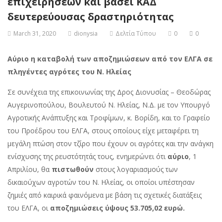
επιχειρήσεων και βάσει ΚΑΔ
δευτερεύουσας δραστηριότητας
March 31, 2020
dionysia
Δελτία Τύπου
0
0
Αύριο η καταβολή των αποζημιώσεων από τον ΕΛΓΑ σε
πληγέντες αγρότες του Ν. Ηλείας
Σε συνέχεια της επικοινωνίας της Δρος Διονυσίας – Θεοδώρας
Αυγερινοπούλου, Βουλευτού Ν. Ηλείας, Ν.Δ. με τον Υπουργό
Αγροτικής Ανάπτυξης και Τροφίμων, κ. Βορίδη, και το Γραφείο
του Προέδρου του ΕΛΓΑ, στους οποίους είχε μεταφέρει τη
μεγάλη πτώση στον τζίρο που έχουν οι αγρότες και την ανάγκη
ενίσχυσης της ρευστότητάς τους, ενημερώνει ότι
αύριο
, 1
Απριλίου, θα
πιστωθούν
στους λογαριασμούς των
δικαιούχων αγροτών του Ν. Ηλείας, οι οποίοι υπέστησαν
ζημιές από καιρικά φαινόμενα με βάση τις σχετικές διατάξεις
του ΕΛΓΑ, οι
αποζημιώσεις
ύψους 53.705,02 ευρώ.