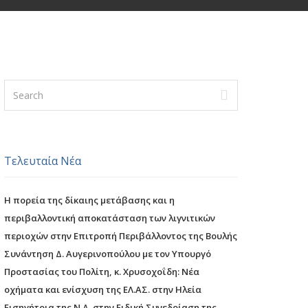
Τελευταία Νέα
Η πορεία της δίκαιης μετάβασης και η
περιβαλλοντική αποκατάσταση των λιγνιτικών
περιοχών στην Επιτροπή Περιβάλλοντος της Βουλής
Συνάντηση Δ. Αυγερινοπούλου με τον Υπουργό
Προστασίας του Πολίτη, κ. Χρυσοχοΐδη: Νέα
οχήματα και ενίσχυση της ΕΛ.ΑΣ. στην Ηλεία
Εισηγήτρια της Ν.Δ. στην Ειδική Συνεδρίαση της