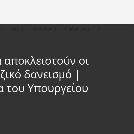
ό
Νέα
Πολυμέσα
Επικοινωνία
EN
 αποκλειστούν οι
εζικό δανεισμό |
α του Υπουργείου