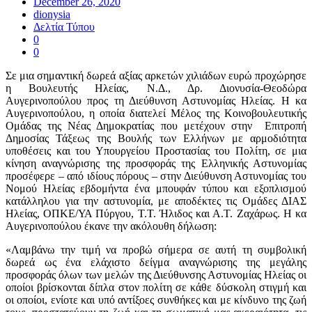
December 26, 2020
dionysia
Δελτία Τύπου
0
0
Σε μια σημαντική δωρεά αξίας αρκετών χιλιάδων ευρώ προχώρησε
η Βουλευτής Ηλείας, Ν.Δ., Δρ. Διονυσία-Θεοδώρα
Αυγερινοπούλου προς τη Διεύθυνση Αστυνομίας Ηλείας. Η κα
Αυγερινοπούλου, η οποία διατελεί Μέλος της Κοινοβουλευτικής
Ομάδας της Νέας Δημοκρατίας που μετέχουν στην Επιτροπή
Δημοσίας Τάξεως της Βουλής των Ελλήνων με αρμοδιότητα
υποθέσεις και του Υπουργείου Προστασίας του Πολίτη, σε μια
κίνηση αναγνώρισης της προσφοράς της Ελληνικής Αστυνομίας
προσέφερε – από ιδίους πόρους – στην Διεύθυνση Αστυνομίας του
Νομού Ηλείας εβδομήντα ένα μπουφάν τύπου και εξοπλισμού
κατάλληλου για την αστυνομία, με αποδέκτες τις Ομάδες ΔΙΑΣ
Ηλείας, ΟΠΚΕ/ΥΑ Πύργου, Τ.Τ. Ήλιδος και Α.Τ. Ζαχάρως. Η κα
Αυγερινοπούλου έκανε την ακόλουθη δήλωση:
«Λαμβάνω την τιμή να προβώ σήμερα σε αυτή τη συμβολική
δωρεά ως ένα ελάχιστο δείγμα αναγνώρισης της μεγάλης
προσφοράς όλων των μελών της Διεύθυνσης Αστυνομίας Ηλείας οι
οποίοι βρίσκονται δίπλα στον πολίτη σε κάθε δύσκολη στιγμή και
οι οποίοι, ενίοτε και υπό αντίξοες συνθήκες και με κίνδυνο της ζωή