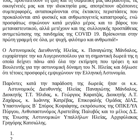
τους, προστατεύουν τη ζωή και τη σωματική μας ακεραιότητα, τις
οικογένειές μας και την ιδιοκτησία μας, αποτρέπουν αξιόποινες
συμπεριφορές, ανταποκρίνονται στις έκτακτες περιστάσεις που
προκαλούνται από φυσικές και ανθρωπογενείς καταστροφές, ενώ
προσφάτως σηκώνουν κατά μεγάλο μέρος και το βάρος του
μεταναστευτικού, αλλά μετέχουν και της συλλογικής προσπάθειας
αντιμετώπισης της πανδημίας της COVID 19. Βρίσκονται στην
πρώτη γραμμή σε όλα, με ψυχή, φιλότιμο και ανθρωπιά!»
Ο Αστυνομικός Διευθυντής Ηλείας, κ. Παναγιώτης Μάνδαλος,
ευχαρίστησε την κα Αυγερινοπούλου για τη σημαντική δωρεά της η
οποία δείχνει πάνω από όλα την εκτίμηση που τρέφει η κα
Βουλευτής για την αστυνομική δύναμη του Ν. Ηλείας και δήλωσε
ότι τέτοιες προσφορές εμψυχώνουν την Ελληνική Αστυνομία.
Παρόντες κατά την παράδοση της δωρεάς ήταν οι κ.κ.
Αστυνομικός Διευθυντής Ηλείας Παναγιώτης Μάνδαλος,
Διοικητής Τ.Τ. Ήλιδας, κ. Γεώργιος Καρατζάς, Διοικητής Α.Τ.
Ζαχάρως, κ. Ιωάννης Κατρέβας, Επικεφαλής Ομάδας ΔΙΑΣ,
Υπαστυνόμος Β΄ Σπύρος Κοψιάφτης, εκπρόσωπος της ΟΠΚΕ/ΥΑ
Πύργου, Ανθυπαστυνόμος Αριστείδης Παλυβός και το μέλος Δ.Σ.
της Ένωσης Αστυνομικών Υπαλλήλων Ηλείας, Αρχιφύλακας
Γρηγόρης Κατσιώλης.