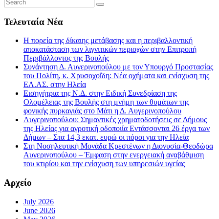
Τελευταία Νέα
Η πορεία της δίκαιης μετάβασης και η περιβαλλοντική
αποκατάσταση των λιγνιτικών περιοχών στην Επιτροπή
Περιβάλλοντος της Βουλής
Συνάντηση Δ. Αυγερινοπούλου με τον Υπουργό Προστασίας
του Πολίτη, κ. Χρυσοχοΐδη: Νέα οχήματα και ενίσχυση της
ΕΛ.ΑΣ. στην Ηλεία
Εισηγήτρια της Ν.Δ. στην Ειδική Συνεδρίαση της
Ολομέλειας της Βουλής στη μνήμη των θυμάτων της
φονικής πυρκαγιάς στο Μάτι η Δ. Αυγερινοπούλου
Αυγερινοπούλου: Σημαντικές χρηματοδοτήσεις σε Δήμους
της Ηλείας για αγροτική οδοποιία Εντάσσονται 26 έργα των
Δήμων – Στα 14,3 εκατ. ευρώ οι πόροι για την Ηλεία
Στη Νοσηλευτική Μονάδα Κρεστένων η Διονυσία-Θεοδώρα
Αυγερινοπούλου – Έμφαση στην ενεργειακή αναβάθμιση
του κτιρίου και την ενίσχυση των υπηρεσιών υγείας
Αρχείο
July 2026
June 2026