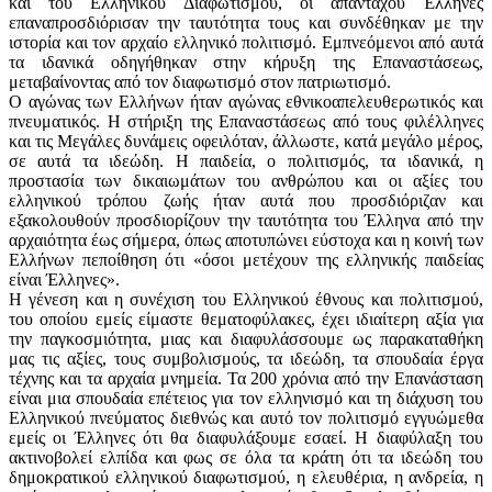
και του Ελληνικού Διαφωτισμού, οι απανταχού Έλληνες
επαναπροσδιόρισαν την ταυτότητα τους και συνδέθηκαν με την
ιστορία και τον αρχαίο ελληνικό πολιτισμό. Εμπνεόμενοι από αυτά
τα ιδανικά οδηγήθηκαν στην κήρυξη της Επαναστάσεως,
μεταβαίνοντας από τον διαφωτισμό στον πατριωτισμό.
Ο αγώνας των Ελλήνων ήταν αγώνας εθνικοαπελευθερωτικός και
πνευματικός. Η στήριξη της Επαναστάσεως από τους φιλέλληνες
και τις Μεγάλες δυνάμεις οφειλόταν, άλλωστε, κατά μεγάλο μέρος,
σε αυτά τα ιδεώδη. Η παιδεία, ο πολιτισμός, τα ιδανικά, η
προστασία των δικαιωμάτων του ανθρώπου και οι αξίες του
ελληνικού τρόπου ζωής ήταν αυτά που προσδιόριζαν και
εξακολουθούν προσδιορίζουν την ταυτότητα του Έλληνα από την
αρχαιότητα έως σήμερα, όπως αποτυπώνει εύστοχα και η κοινή των
Ελλήνων πεποίθηση ότι «όσοι μετέχουν της ελληνικής παιδείας
είναι Έλληνες».
Η γένεση και η συνέχιση του Ελληνικού έθνους και πολιτισμού,
του οποίου εμείς είμαστε θεματοφύλακες, έχει ιδιαίτερη αξία για
την παγκοσμιότητα, μιας και διαφυλάσσουμε ως παρακαταθήκη
μας τις αξίες, τους συμβολισμούς, τα ιδεώδη, τα σπουδαία έργα
τέχνης και τα αρχαία μνημεία. Τα 200 χρόνια από την Επανάσταση
είναι μια σπουδαία επέτειος για τον ελληνισμό και τη διάχυση του
Ελληνικού πνεύματος διεθνώς και αυτό τον πολιτισμό εγγυώμεθα
εμείς οι Έλληνες ότι θα διαφυλάξουμε εσαεί. Η διαφύλαξη του
ακτινοβολεί ελπίδα και φως σε όλα τα κράτη ότι τα ιδεώδη του
δημοκρατικού ελληνικού διαφωτισμού, η ελευθέρια, η ανδρεία, η