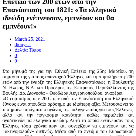
Επέτειο των 200 ετών από την
Επανάσταση του 1821: «Τα ελληνικά
ιδεώδη ενέπνευσαν, εμπνέουν και θα
εμπνέουν!»
March 25, 2021
dionysia
Δελτία Τύπου
0
0
Στο μήνυμά της για την Εθνική Επέτειο της 25ης Μαρτίου, τη
σημασία της για τους απανταχού Έλληνες και τη συμπλήρωση 200
ετών από την έναρξη της Ελληνικής Επαναστάσεως, η Βουλευτής
Ν. Ηλείας, Ν.Δ. και Πρόεδρος της Επιτροπής Περιβάλλοντος της
Βουλής, Δρ. Διονυσία – Θεοδώρα Αυγερινοπούλου, αναφέρει:
«Ο εορτασμός των 200 ετών από την Επανάσταση του Ελληνικού
έθνους είναι σπουδαίο ορόσημο με ιδιαίτερη αξία. Μετουσιώνει το
τι σημαίνει πράγματι ο αγώνας της παλιγγενεσίας για τους Έλληνες,
αλλά και την παγκόσμια κοινότητα, καθώς περικλείει και
αναδεικνύει τα ελληνικά ιδεώδη. Αυτά τα οποία ενέπνευσαν τους
Έλληνες τόσα χρόνια πριν και συνεχίζουν να εμπνέουν και να
«ακτινοβολούν» διεθνώς. Μέσα από το πνεύμα του Ευρωπαϊκού