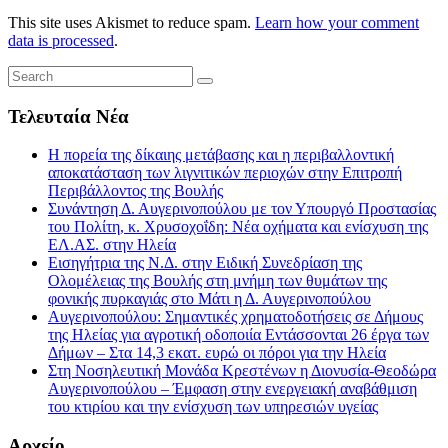
This site uses Akismet to reduce spam.
Learn how your comment
data is processed
.
Τελευταία Νέα
Η πορεία της δίκαιης μετάβασης και η περιβαλλοντική
αποκατάσταση των λιγνιτικών περιοχών στην Επιτροπή
Περιβάλλοντος της Βουλής
Συνάντηση Δ. Αυγερινοπούλου με τον Υπουργό Προστασίας
του Πολίτη, κ. Χρυσοχοΐδη: Νέα οχήματα και ενίσχυση της
ΕΛ.ΑΣ. στην Ηλεία
Εισηγήτρια της Ν.Δ. στην Ειδική Συνεδρίαση της
Ολομέλειας της Βουλής στη μνήμη των θυμάτων της
φονικής πυρκαγιάς στο Μάτι η Δ. Αυγερινοπούλου
Αυγερινοπούλου: Σημαντικές χρηματοδοτήσεις σε Δήμους
της Ηλείας για αγροτική οδοποιία Εντάσσονται 26 έργα των
Δήμων – Στα 14,3 εκατ. ευρώ οι πόροι για την Ηλεία
Στη Νοσηλευτική Μονάδα Κρεστένων η Διονυσία-Θεοδώρα
Αυγερινοπούλου – Έμφαση στην ενεργειακή αναβάθμιση
του κτιρίου και την ενίσχυση των υπηρεσιών υγείας
Αρχείο