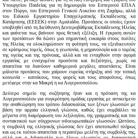
Υπουργείου Παιδείας για τη δημιουργία του Εσπερινού ΕΠΑΛ
στον Πύργο, του Εσπερινού Γενικού Λυκείου στη Ζαχάρω, αλλά
του Ειδικού Εργαστηρίου Επαγγελματικής Εκπαίδευσης κα
Κατάρτισης (ΕΕΕΕΚ) στην Αμαλιάδα. Προτάσεις οι οποίες έχουν
υποβληθεί από τη Διεύθυνση Δευτεροβάθμιας Εκπαίδευσης Ηλείας
και φαίνεται πως βαίνουν προς θετική εξέλιξη. Η έγκριση αυτών
των προτάσεων θα δώσει μια σημαντική ευκαιρία στους πολίτες
της Ηλείας να ολοκληρώσουν τη φοίτησή τους, να εξειδικευτούν
σε κρίσιμους τομείς, όπως η γεωπονία, η μηχανολογία και ο τομέας
της υγείας και της πρόνοιας, αλλά και να ενταχθούν στην αγορά
εργασίας με ενισχυμένα προσόντα και δεξιότητες, χωρίς να
απαιτείται να διανύουν καθημερινά μεγάλες αποστάσεις. Είναι
μάλιστα προτάσεις που χαίρουν ευρείας στήριξης από την τοπική
κοινωνία – κατοίκους, τους φορείς και τους αποφοίτους, όπως
μετέφερε στην κα Μακρή η κα Αυγερινοπούλου.
Δεύτερο σημείο της συζήτησης ήταν και η πρόταση της κα
Αυγερινοπούλου για συγκρότηση ομάδας εργασίας με αντικείμενο
την αναθεώρηση του τρόπου διδασκαλίας των ξένων γλωσσών με
βάση την αρχαία ελληνική γλώσσα, καθώς έχει συμβάλλει τα
μέγιστα στη διαμόρφωση του λεξιλογίου, της γραμματικής και του
συντακτικού των σύγχρονων ινδοευρωπαϊκών γλωσσών. Ωστόσο,
η συμβολή της ελληνικής γλώσσας δεν έχει αποτυπωθεί πλήρως
και ως εκ τούτου απαιτείται η περαιτέρω μελέτη της συμβολής της,
αλλά και η διδασκαλία των ξένων γλωσσών με διαφορετική