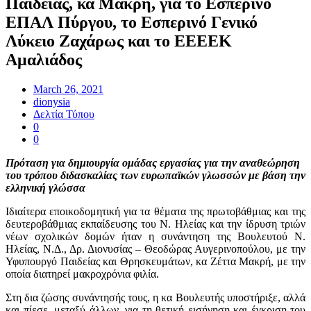
Παιδείας, κα Μακρή, για το Εσπερινό
ΕΠΑΛ Πύργου, το Εσπερινό Γενικό
Λύκειο Ζαχάρως και το ΕΕΕΕΚ
Αμαλιάδος
March 26, 2021
dionysia
Δελτία Τύπου
0
0
Πρόταση για δημιουργία ομάδας εργασίας για την αναθεώρηση
του τρόπου διδασκαλίας των ευρωπαϊκών γλωσσών με βάση την
ελληνική γλώσσα
Ιδιαίτερα εποικοδομητική για τα θέματα της πρωτοβάθμιας και της
δευτεροβάθμιας εκπαίδευσης του Ν. Ηλείας και την ίδρυση τριών
νέων σχολικών δομών ήταν η συνάντηση της Βουλευτού Ν.
Ηλείας, Ν.Δ., Δρ. Διονυσίας – Θεοδώρας Αυγερινοπούλου, με την
Υφυπουργό Παιδείας και Θρησκευμάτων, κα Ζέττα Μακρή, με την
οποία διατηρεί μακροχρόνια φιλία.
Στη δια ζώσης συνάντησής τους, η κα Βουλευτής υποστήριξε, αλλά
και πίεσε, μεταξύ άλλων, για τη θετική εισήγηση και έγκριση του