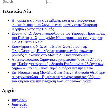
Τελευταία Νέα
Η πορεία της δίκαιης μετάβασης και η περιβαλλοντική
αποκατάσταση των λιγνιτικών περιοχών στην Επιτροπή
Περιβάλλοντος της Βουλής
Συνάντηση Δ. Αυγερινοπούλου με τον Υπουργό Προστασίας
του Πολίτη, κ. Χρυσοχοΐδη: Νέα οχήματα και ενίσχυση της
ΕΛ.ΑΣ. στην Ηλεία
Εισηγήτρια της Ν.Δ. στην Ειδική Συνεδρίαση της
Ολομέλειας της Βουλής στη μνήμη των θυμάτων της
φονικής πυρκαγιάς στο Μάτι η Δ. Αυγερινοπούλου
Αυγερινοπούλου: Σημαντικές χρηματοδοτήσεις σε Δήμους
της Ηλείας για αγροτική οδοποιία Εντάσσονται 26 έργα των
Δήμων – Στα 14,3 εκατ. ευρώ οι πόροι για την Ηλεία
Στη Νοσηλευτική Μονάδα Κρεστένων η Διονυσία-Θεοδώρα
Αυγερινοπούλου – Έμφαση στην ενεργειακή αναβάθμιση
του κτιρίου και την ενίσχυση των υπηρεσιών υγείας
Αρχείο
July 2026
June 2026