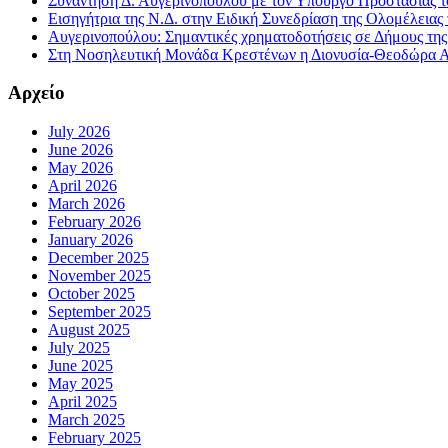
Συνάντηση Δ. Αυγερινοπούλου με τον Υπουργό Προστασίας το
Εισηγήτρια της Ν.Δ. στην Ειδική Συνεδρίαση της Ολομέλειας
Αυγερινοπούλου: Σημαντικές χρηματοδοτήσεις σε Δήμους της Η
Στη Νοσηλευτική Μονάδα Κρεστένων η Διονυσία-Θεοδώρα Αυγ
Αρχείο
July 2026
June 2026
May 2026
April 2026
March 2026
February 2026
January 2026
December 2025
November 2025
October 2025
September 2025
August 2025
July 2025
June 2025
May 2025
April 2025
March 2025
February 2025