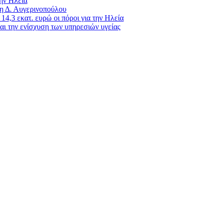
ην Ηλεία
 η Δ. Αυγερινοπούλου
4,3 εκατ. ευρώ οι πόροι για την Ηλεία
ι την ενίσχυση των υπηρεσιών υγείας