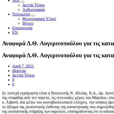
Νέα
Δελτία Τύπου
Αρθρογραφία
Πολυμέσα
Φωτογραφικό Υλικό
Βίντεο
Επικοινωνία
EN
Αναφορά Δ.Θ. Αυγερινοπούλου για τις κατα
Αναφορά Δ.Θ. Αυγερινοπούλου για τις κατα
April 7, 2021
dionysia
Δελτία Τύπου
0
0
Σε συνεχή εγρήγορση είναι η Βουλευτής Ν. Ηλείας, Ν.Δ., Δρ. Διο
της σταφίδας από τον παγετό, τις τελευταίες μέρες του Μαρτίου, 
κ. Λιβανό, δια μέσω του κοινοβουλευτικού ελέγχου, την ανάγκη ά
το ζήτημα της ρεαλιστικής έκθεσης της καταστροφής που σημειώθηκ
της ουσιαστικής στήριξης των αγροτών, επισημαίνοντας ότι οι κάτοι