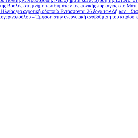
υ Πολίτη, κ. Χρυσοχοΐδη: Νέα οχήματα και ενίσχυση της ΕΛ.ΑΣ. στ
 της Βουλής στη μνήμη των θυμάτων της φονικής πυρκαγιάς στο Μάτι
λείας για αγροτική οδοποιία Εντάσσονται 26 έργα των Δήμων – Στα 1
ερινοπούλου – Έμφαση στην ενεργειακή αναβάθμιση του κτιρίου κα