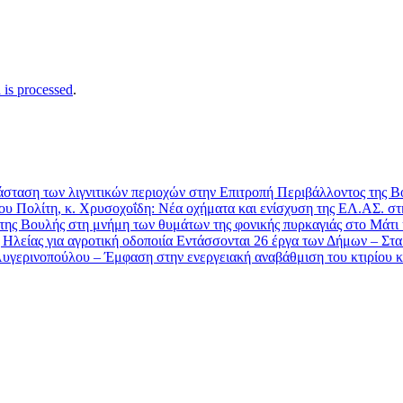
is processed
.
τάσταση των λιγνιτικών περιοχών στην Επιτροπή Περιβάλλοντος της 
υ Πολίτη, κ. Χρυσοχοΐδη: Νέα οχήματα και ενίσχυση της ΕΛ.ΑΣ. στ
 της Βουλής στη μνήμη των θυμάτων της φονικής πυρκαγιάς στο Μάτι
λείας για αγροτική οδοποιία Εντάσσονται 26 έργα των Δήμων – Στα 1
ερινοπούλου – Έμφαση στην ενεργειακή αναβάθμιση του κτιρίου κα