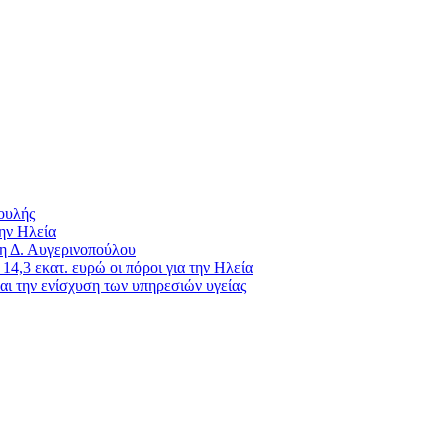
Βουλής
ην Ηλεία
 η Δ. Αυγερινοπούλου
4,3 εκατ. ευρώ οι πόροι για την Ηλεία
ι την ενίσχυση των υπηρεσιών υγείας