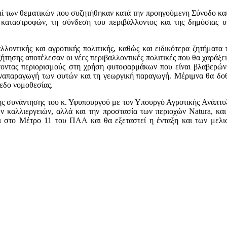
ί των θεματικών που συζητήθηκαν κατά την προηγούμενη Σύνοδο και 
καταστροφών, τη σύνδεση του περιβάλλοντος και της δημόσιας υ
οντικής και αγροτικής πολιτικής, καθώς και ειδικότερα ζητήματα π
τησης αποτέλεσαν οι νέες περιβαλλοντικές πολιτικές που θα χαράξε
οντας περιορισμούς στη χρήση φυτοφαρμάκων που είναι βλαβερών γι
αναπαραγωγή των φυτών και τη γεωργική παραγωγή. Μέριμνα θα δοθ
εδο νομοθεσίας.
 της συνάντησης του κ. Υφυπουργού με τον Υπουργό Αγροτικής Ανάπτυ
ν καλλιεργειών, αλλά και την προστασία των περιοχών Natura, και 
αι στο Μέτρο 11 του ΠΑΑ και θα εξεταστεί η ένταξη και των μελ