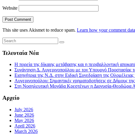
Website
This site uses Akismet to reduce spam.
Learn how your comment data 
Τελευταία Νέα
Η πορεία της δίκαιης μετάβασης και η περιβαλλοντική αποκα
Συνάντηση Δ. Αυγερινοπούλου με τον Υπουργό Προστασίας το
Εισηγήτρια της Ν.Δ. στην Ειδική Συνεδρίαση της Ολομέλειας
Αυγερινοπούλου: Σημαντικές χρηματοδοτήσεις σε Δήμους της Η
Στη Νοσηλευτική Μονάδα Κρεστένων η Διονυσία-Θεοδώρα Αυγ
Αρχείο
July 2026
June 2026
May 2026
April 2026
March 2026