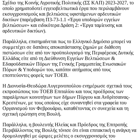
Σχέδιο της Κοινής Αγροτικής Πολιτικής (ΣΣ ΚΑΠ) 2023-2027, το
οποίο χρηματοδοτεί εγγειοβελτιωτικά έργα που περιλαμβάνουν
εκσυγχρονισμούς και βελτιώσεις υφιστάμενων αρδευτικών
δικτύων (παρέμβαση Π3-73-1.1 «Έργα υποδομών εγγείων
βελτιώσεων» και ειδικότερα Δράση 2: «Έργα ταμίευσης και
αρδευτικών δικτύων).
Παράλληλα, επισημαίνεται πως το Ελληνικό Δημόσιο μπορεί να
συμμετέχει σε δαπάνες αποκατάστασης ζημιών με διάθεση
πιστώσεων είτε από τον προϋπολογισμό της Περιφέρειας Δυτικής
Ελλάδας είτε από τη Διεύθυνση Εγγείων Βελτιώσεων &
Εδαφοϋδατικών Πόρων της Γενικής Γραμματείας Ενωσιακών
Πόρων & Υποδομών του, κατόπιν αιτήματος από τους
εποπτεύοντες φορείς των ΤΟΕΒ.
Η Διονυσία-Θεοδώρα Αυγερινοπούλου ενημέρωσε σχετικά τους
εκπροσώπους του ΤΟΕΒ Επιταλίου και τους προέδρους των
παραλίμνιων κοινοτήτων των δήμων Πύργου και Ανδρίτσαινας-
Κρεστένων, με τους οποίους είχε συναντηθεί στα γραφεία του
Οργανισμού τον Φεβρουάριο, καταθέτοντας εν συνεχεία και τη
σχετική ερώτηση στη Βουλή.
Παράλληλα, η βουλευτής Ηλείας και Πρόεδρος της Επιτροπής
Περιβάλλοντος της Βουλής τόνισε ότι είναι επιτακτική η ανάγκη να
δρομολογηθεί με ώριμες μελέτες ο εκσυγχρονισμός του