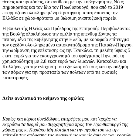
θέσεις και προτάσεις, σε αντίθεση με την κυβέρνηση της Νέας
Δημοκρατίας και τον ίδιο τον Πρωθυπουργό, που από το 2019
εφαρμόζουν ολοκληρωμένη στρατηγική μετατρέποντας την
Ελλάδα σε χώρα-πρότυπο με βιώσιμη αναπτυξιακή πορεία.
Η βουλευτής Ηλείας και Πρόεδρος της Επιτροπής Περιβάλλοντος
της Βουλής ολοκλήρωσε την ομιλία της υπενθυμίζοντας τα
πεπραγμένα της κυβέρνησης στην Ηλεία, με κορυφαίο επίτευγμα
τον σχεδόν ολοκληρωμένο αυτοκινητόδρομο της Πατρών-Πύργου,
την ωρίμανση της επέκτασης ως την Τσακώνα, τη μελέτη ύψους 5
εκατ. ευρώ για τον εκσυγχρονισμό του φράγματος Πηνειού, τη
χρηματοδότηση με 2,8 εκατ ευρώ των λιμανιών Κατακόλου και
Κυλλήνης για την ενίσχυση του εξοπλισμού τους και την αύξηση
των πόρων για την προστασία των πολιτών από τιε φυσικές
καταστροφές.
Δείτε αναλυτικά το κείμενο της ομιλίας
Κυρίες και κύριοι συνάδελφοι, επιτρέψετε μου κατ’ αρχάς να
εκφράσω τα θερμά μου συγχαρητήρια προς τον Πρωθυπουργό της
χώρας μας κ. Κυριάκο Μητσοτάκη για την ηγεσία του για την
επίτευξη της απόφασης της ενισχυμένης κοινής άμυνας των κρατών