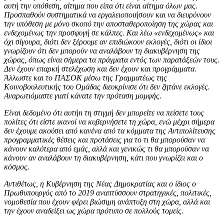
αυτή την υπόθεση, αίτημα που είπα ότι είναι αίτημα όλων μας.
Προσπαθούν συστηματικά να εργαλειοποιήσουν και να διευρύνουν
την υπόθεση με μόνο σκοπό την αποσταθεροποίηση της χώρας και
ενδεχομένως την προσφυγή σε κάλπες. Και λέω «ενδεχομένως» και
όχι σίγουρα, διότι δεν ξέρουμε αν επιδιώκουν εκλογές, διότι οι ίδιοι
γνωρίζουν ότι δεν μπορούν να αναλάβουν τη διακυβέρνηση της
χώρας, όπως είναι σήμερα τα πράγματα εντός των παρατάξεών τους.
Δεν έχουν επαρκή στελέχωση και δεν έχουν και προγράμματα.
Άλλωστε και το ΠΑΣΟΚ μέσω της Γραμματέως της
Κοινοβουλευτικής του Ομάδας διευκρίνισε ότι δεν ζητάνε εκλογές.
Αναρωτιόμαστε γιατί κάνατε την πρόταση μομφής.
Είναι δεδομένο ότι αυτήn τη στιγμή δεν μπορείτε να πείσετε τους
πολίτες ότι είστε ικανοί να κυβερνήσετε τη χώρα, ενώ μέχρι σήμερα
δεν έχουμε ακούσει από κανένα από τα κόμματα της Αντιπολίτευσης
προγραμματικές θέσεις και προτάσεις για το τι θα μπορούσαν να
κάνουν καλύτερα από εμάς, αλλά και γενικώς τι θα μπορούσαν να
κάνουν αν αναλάβουν τη διακυβέρνηση, κάτι που γνωρίζει και ο
κόσμος.
Αντιθέτως, η Κυβέρνηση της Νέας Δημοκρατίας και ο ίδιος ο
Πρωθυπουργός από το 2019 αναπτύσσουν στρατηγικές, πολιτικές,
νομοθεσία που έχουν φέρει βιώσιμη ανάπτυξη στη χώρα, αλλά και
την έχουν αναδείξει ως χώρα πρότυπο σε πολλούς τομείς.