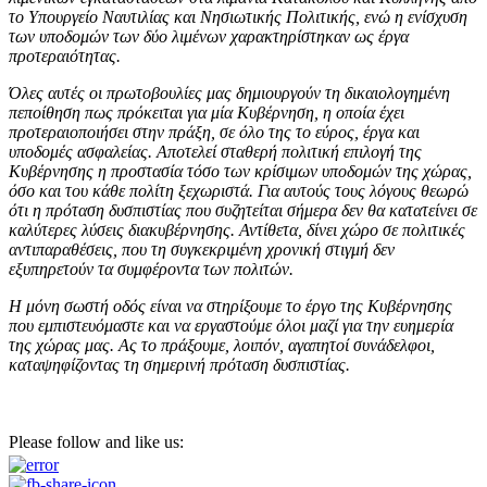
το Υπουργείο Ναυτιλίας και Νησιωτικής Πολιτικής, ενώ η ενίσχυση
των υποδομών των δύο λιμένων χαρακτηρίστηκαν ως έργα
προτεραιότητας.
Όλες αυτές οι πρωτοβουλίες μας δημιουργούν τη δικαιολογημένη
πεποίθηση πως πρόκειται για μία Κυβέρνηση, η οποία έχει
προτεραιοποιήσει στην πράξη, σε όλο της το εύρος, έργα και
υποδομές ασφαλείας. Αποτελεί σταθερή πολιτική επιλογή της
Κυβέρνησης η προστασία τόσο των κρίσιμων υποδομών της χώρας,
όσο και του κάθε πολίτη ξεχωριστά. Για αυτούς τους λόγους θεωρώ
ότι η πρόταση δυσπιστίας που συζητείται σήμερα δεν θα κατατείνει σε
καλύτερες λύσεις διακυβέρνησης. Αντίθετα, δίνει χώρο σε πολιτικές
αντιπαραθέσεις, που τη συγκεκριμένη χρονική στιγμή δεν
εξυπηρετούν τα συμφέροντα των πολιτών.
Η μόνη σωστή οδός είναι να στηρίξουμε το έργο της Κυβέρνησης
που εμπιστευόμαστε και να εργαστούμε όλοι μαζί για την ευημερία
της χώρας μας. Ας το πράξουμε, λοιπόν, αγαπητοί συνάδελφοι,
καταψηφίζοντας τη σημερινή πρόταση δυσπιστίας.
Please follow and like us: