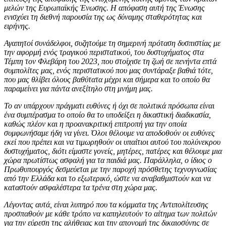
μελών της Ευρωπαϊκής Ένωσης. Η απόφαση αυτή της Ένωσης
ενισχύει τη διεθνή παρουσία της ως δύναμης σταθερότητας και
ειρήνης.
Αγαπητοί συνάδελφοι, συζητούμε τη σημερινή πρόταση δυσπιστίας με
την αφορμή ενός τραγικού περιστατικού, του δυστυχήματος στα
Τέμπη τον Φλεβάρη του 2023, που στοίχισε τη ζωή σε πενήντα επτά
συμπολίτες μας, ενός περιστατικού που μας συντάραξε βαθιά τότε,
που μας θλίβει όλους βαθύτατα μέχρι και σήμερα και το οποίο θα
παραμείνει για πάντα ανεξίτηλο στη μνήμη μας.
Το αν υπάρχουν πράγματι ευθύνες ή όχι σε πολιτικά πρόσωπα είναι
ένα συμπέρασμα το οποίο θα το υποδείξει η δικαστική διαδικασία,
καθώς πλέον και η προανακριτική επιτροπή για την οποία
συμφωνήσαμε ήδη να γίνει. Όλοι θέλουμε να αποδοθούν οι ευθύνες
εκεί που πρέπει και να τιμωρηθούν οι υπαίτιοι αυτού του πολύνεκρου
δυστυχήματος, διότι είμαστε γονείς, μητέρες, πατέρες και θέλουμε μια
χώρα πρωτίστως ασφαλή για τα παιδιά μας. Παράλληλα, ο ίδιος ο
Πρωθυπουργός δεσμεύεται με την παροχή πρόσθετης τεχνογνωσίας
από την Ελλάδα και το εξωτερικό, ώστε να αναβαθμιστούν και να
καταστούν ασφαλέστερα τα τρένα στη χώρα μας.
Λέγοντας αυτά, είναι λυπηρό που τα κόμματα της Αντιπολίτευσης
προσπαθούν με κάθε τρόπο να καπηλευτούν το αίτημα των πολιτών
για την εύρεση της αλήθειας και την απονομή της δικαιοσύνης σε