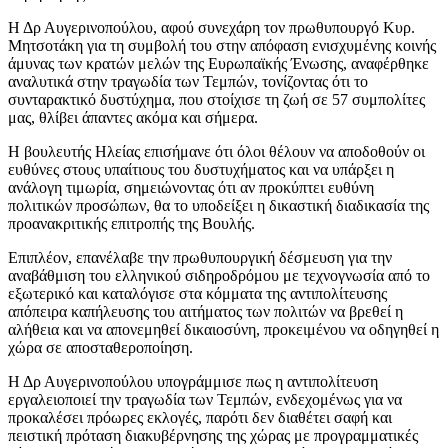
Η Δρ Αυγερινοπούλου, αφού συνεχάρη τον πρωθυπουργό Κυρ.
Μητσοτάκη για τη συμβολή του στην απόφαση ενισχυμένης κοινής
άμυνας των κρατών μελών της Ευρωπαϊκής Ένωσης, αναφέρθηκε
αναλυτικά στην τραγωδία των Τεμπών, τονίζοντας ότι το
συνταρακτικό δυστύχημα, που στοίχισε τη ζωή σε 57 συμπολίτες
μας, θλίβει άπαντες ακόμα και σήμερα.
Η βουλευτής Ηλείας επισήμανε ότι όλοι θέλουν να αποδοθούν οι
ευθύνες στους υπαίτιους του δυστυχήματος και να υπάρξει η
ανάλογη τιμωρία, σημειώνοντας ότι αν προκύπτει ευθύνη
πολιτικών προσώπων, θα το υποδείξει η δικαστική διαδικασία της
προανακριτικής επιτροπής της Βουλής.
Επιπλέον, επανέλαβε την πρωθυπουργική δέσμευση για την
αναβάθμιση του ελληνικού σιδηροδρόμου με τεχνογνωσία από το
εξωτερικό και καταλόγισε στα κόμματα της αντιπολίτευσης
απόπειρα καπήλευσης του αιτήματος των πολιτών να βρεθεί η
αλήθεια και να απονεμηθεί δικαιοσύνη, προκειμένου να οδηγηθεί η
χώρα σε αποσταθεροποίηση.
Η Δρ Αυγερινοπούλου υπογράμμισε πως η αντιπολίτευση
εργαλειοποιεί την τραγωδία των Τεμπών, ενδεχομένως για να
προκαλέσει πρόωρες εκλογές, παρότι δεν διαθέτει σαφή και
πειστική πρόταση διακυβέρνησης της χώρας με προγραμματικές