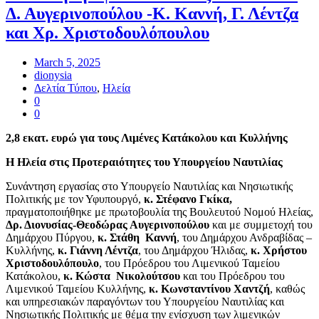
Δ. Αυγερινοπούλου -Κ. Καννή, Γ. Λέντζα
και Χρ. Χριστοδουλόπουλου
March 5, 2025
dionysia
Δελτία Τύπου
,
Ηλεία
0
0
2,8 εκατ. ευρώ για τ
oυς Λιμένες Κατάκολου και Κυλλήνης
Η Ηλεία στις Προτεραιότητες του Υπουργείου Ναυτιλίας
Συνάντηση εργασίας στο Υπουργείο Ναυτιλίας και Νησιωτικής
Πολιτικής με τον Υφυπουργό,
κ. Στέφανο Γκίκα,
πραγματοποιήθηκε με πρωτοβουλία της Βουλευτού Νομού Ηλείας,
Δρ. Διονυσίας-Θεοδώρας Αυγερινοπούλου
και με συμμετοχή του
Δημάρχου Πύργου,
κ. Στάθη Καννή
, του Δημάρχου Ανδραβίδας –
Κυλλήνης,
κ. Γιάννη Λέντζα
, του Δημάρχου Ήλιδας,
κ.
Χρήστου
Χριστοδουλόπουλο
, του Πρόεδρου του Λιμενικού Ταμείου
Κατάκολου,
κ. Κώστα Νικολούτσου
και του Πρόεδρου του
Λιμενικού Ταμείου Κυλλήνης,
κ. Κωνσταντίνου Χαντζή
, καθώς
και υπηρεσιακών παραγόντων του Υπουργείου Ναυτιλίας και
Νησιωτικής Πολιτικής με θέμα την ενίσχυση των λιμενικών