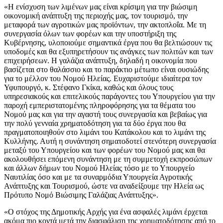
«Η ενίσχυση των λιμένων μας είναι κρίσιμη για την βιώσιμη
οικονομική ανάπτυξη της περιοχής μας, τον τουρισμό, την
μεταφορά των αγροτικών μας προϊόντων, την ακτοπλοΐα. Με τη
συνεργασία όλων των φορέων και την υποστήριξη της
Κυβέρνησης, υλοποιούμε σημαντικά έργα που θα βελτιώσουν τις
υποδομές και θα εξυπηρετήσουν τις ανάγκες των πολιτών και των
επιχειρήσεων. Η γαλάζια ανάπτυξη, δηλαδή η οικονομία που
βασίζεται στο θαλάσσιο και το παράκτιο μέτωπο είναι ουσιώδης
για το μέλλον του Νομού Ηλείας. Ευχαριστούμε ιδιαίτερα τον
Υφυπουργό, κ. Στέφανο Γκίκα, καθώς και όλους τους
υπηρεσιακούς και επιτελικούς παράγοντες του Υπουργείου για την
παροχή εμπεριστατομένης πληροφόρησης για τα θέματα του
Νομού μας και για την αγαστή τους συνεργασία και βεβαίως για
την πολύ γενναία χρηματοδότηση για τα δύο έργα που θα
πραγματοποιηθούν στο λιμάνι του Κατάκολου και το λιμάνι της
Κυλλήνης. Αυτή η συνάντηση σηματοδοτεί στενότερη συνεργασία
μεταξύ του Υπουργείου και των φορέων του Νομού μας και θα
ακολουθήσει επόμενη συνάντηση με τη συμμετοχή εκπροσώπων
και άλλων δήμων του Νομού Ηλείας τόσο με το Υπουργείο
Ναυτιλίας όσο και με τα συναρμόδια Υπουργεία Αγροτικής
Ανάπτυξης και Τουρισμού, ώστε να αναδείξουμε την Ηλεία ως
Πρότυπο Νομό Βιώσιμης Γαλάζιας Ανάπτυξης».
«Ο στόχος της Δημοτικής Αρχής για ένα ασφαλές λιμάνι έρχεται
ακόμα πιο κοντά μετά την διασφάλιση της χρηματοδότησης από το