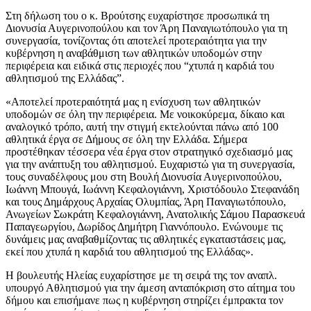
Στη δήλωση του ο κ. Βρούτσης ευχαρίστησε προσωπικά τη
Διονυσία Αυγερινοπούλου και τον Άρη Παναγιωτόπουλο για τη
συνεργασία, τονίζοντας ότι αποτελεί προτεραιότητα για την
κυβέρνηση η αναβάθμιση των αθλητικών υποδομών στην
περιφέρεια και ειδικά στις περιοχές που “χτυπά η καρδιά του
αθλητισμού της Ελλάδας”.
«Αποτελεί προτεραιότητά μας η ενίσχυση των αθλητικών
υποδομών σε όλη την περιφέρεια. Με νοικοκύρεμα, δίκαιο και
αναλογικό τρόπο, αυτή την στιγμή εκτελούνται πάνω από 100
αθλητικά έργα σε Δήμους σε όλη την Ελλάδα. Σήμερα
προστέθηκαν τέσσερα νέα έργα στον στρατηγικό σχεδιασμό μας
για την ανάπτυξη του αθλητισμού. Ευχαριστώ για τη συνεργασία,
τους συναδέλφους μου στη Βουλή Διονυσία Αυγερινοπούλου,
Ιωάννη Μπουγά, Ιωάννη Κεφαλογιάννη, Χριστόδουλο Στεφανάδη
και τους Δημάρχους Αρχαίας Ολυμπίας, Άρη Παναγιωτόπουλο,
Ανωγείων Σωκράτη Κεφαλογιάννη, Ανατολικής Σάμου Παρασκευά
Παπαγεωργίου, Δωρίδος Δημήτρη Γιαννόπουλο. Ενώνουμε τις
δυνάμεις μας αναβαθμίζοντας τις αθλητικές εγκαταστάσεις μας,
εκεί που χτυπά η καρδιά του αθλητισμού της Ελλάδας».
Η βουλευτής Ηλείας ευχαρίστησε με τη σειρά της τον αναπλ.
υπουργό Αθλητισμού για την άμεση ανταπόκριση στο αίτημα του
δήμου και επισήμανε πως η κυβέρνηση στηρίζει έμπρακτα τον