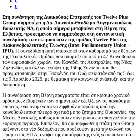
0
0
Στη συνάντηση της Διοικούσας Επιτροπής του Twelve Plus
Group συμμετέχει η Δρ. Διονυσία-Θεοδώρα Αυγερινοπούλου,
Βουλευτής NΔ, η οποία σήμερα μεταβαίνει στη Βέρνη της
Ελβετίας, προκειμένου να συμμετάσχει στη συντονιστική
συνεδρίαση των εκπροσώπων της ομάδας Twelve Plus της
Διακοινοβουλευτικής Ένωσης (Inter-Parliamentary Union –
IPU).
Η συνεδρίαση αυτή αποσκοπεί στον καθορισμό των θέσεων
της Γεωπολιτικής Ομάδας που απαρτίζεται από τα 47 Κοινοβούλια
των ευρωπαϊκών χωρών, του Καναδά, της Αυστραλίας, της Νέας
Ζηλανδίας και άλλων, ενόψει της 150ης Συνόδου που θα
πραγματοποιηθεί στην Τασκένδη του Ουζμπεκιστάν από τις 5 έως
τις 9 Απριλίου 2025, με θεματική την κοινωνική ανάπτυξη και την
δικαιοσύνη.
Η συνεδρίαση στη Βέρνη πραγματοποιείται σε κρίσιμο χρονικό
ορόσημο, δεδομένων των σημαντικών εξελίξεων σε παγκόσμιο
επίπεδο, ενώ αναμένεται να ληφθούν αποφάσεις από την
κοινοβουλευτική πλευρά σχετικά με το ζήτημα της Ουκρανίας, της
Μέσης Ανατολής, καθώς και όσων συγκρούσεων απασχολούν την
ευρύτερη περιοχή. Επιπλέον, θα διαμορφωθεί η στάση του Group
απέναντι στα νέα δεδομένα που προέκυψαν μετά την εκλογή του
Τραμπ στις ΗΠΑ, ενόψει της διαμόρφωσης ενός νέου πολιτικού