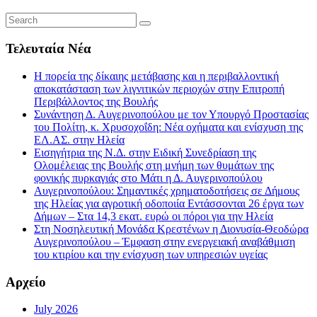
Τελευταία Νέα
Η πορεία της δίκαιης μετάβασης και η περιβαλλοντική
αποκατάσταση των λιγνιτικών περιοχών στην Επιτροπή
Περιβάλλοντος της Βουλής
Συνάντηση Δ. Αυγερινοπούλου με τον Υπουργό Προστασίας
του Πολίτη, κ. Χρυσοχοΐδη: Νέα οχήματα και ενίσχυση της
ΕΛ.ΑΣ. στην Ηλεία
Εισηγήτρια της Ν.Δ. στην Ειδική Συνεδρίαση της
Ολομέλειας της Βουλής στη μνήμη των θυμάτων της
φονικής πυρκαγιάς στο Μάτι η Δ. Αυγερινοπούλου
Αυγερινοπούλου: Σημαντικές χρηματοδοτήσεις σε Δήμους
της Ηλείας για αγροτική οδοποιία Εντάσσονται 26 έργα των
Δήμων – Στα 14,3 εκατ. ευρώ οι πόροι για την Ηλεία
Στη Νοσηλευτική Μονάδα Κρεστένων η Διονυσία-Θεοδώρα
Αυγερινοπούλου – Έμφαση στην ενεργειακή αναβάθμιση
του κτιρίου και την ενίσχυση των υπηρεσιών υγείας
Αρχείο
July 2026