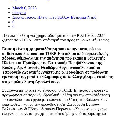
March 6, 2025
dionysia
Δελτία Τύπου
,
Ηλεία
,
Περιβάλλον-Ενέργεια-Νερό
0
0
-Τεχνική μελέτη για χρηματοδότηση από την ΚΑΠ 2023-2027
ζήτησε το ΥΠΑΑΤ στην απάντησή του προς τη βουλευτή Ηλείας
Εφικτή είναι η χρηματοδότηση του εκσυγχρονισμού του
αρδευτικού δικτύου του ΤΟΕΒ Επιταλίου από ευρωπαϊκούς
πόρους, σύμφωνα με την απάντηση που έλαβε η βουλευτής
Ηλείας και Πρόεδρος της Επιτροπής Περιβάλλοντος της
Βουλής, Δρ. Διονυσία-Θεοδώρα Αυγερινοπούλου από το
Υπουργείο Αγροτικής Ανάπτυξης & Τροφίμων σε πρόσφατη
ερώτησή της, μετά τις πλημμύρες σε καλλιεργήσιμες εκτάσεις
στην πρώην λίμνη Αγουλινίτσας.
Σύμφωνα με το σχετικό έγγραφο, ο ΤΟΕΒ Επιταλίου μπορεί να
προχωρήσει σε τεχνική υδραυλική μελέτη για την αποκατάσταση
του συνόλου του έργου με εκπόνηση μελέτης περιβαλλοντικών
επιπτώσεων και να την προωθήσει στη Διεύθυνση Εγγείων
Βελτιώσεων & Εδαφοϋδατικών Πόρων του Υπουργείου, για να
ελεγχθεί η δυνατότητα χρηματοδότησής της από το Στρατηγικό