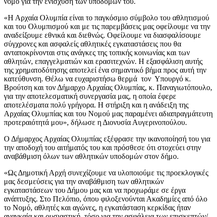
νομό για την ενίσχυση των υποδομών του.
«Η Αρχαία Ολυμπία είναι το παγκόσμιο σύμβολο του αθλητισμού
και του Ολυμπισμού και με τις παρεμβάσεις μας οφείλουμε να την
αναδείξουμε εθνικά και διεθνώς. Οφείλουμε να διασφαλίσουμε
σύγχρονες και ασφαλείς αθλητικές εγκαταστάσεις που θα
ανταποκρίνονται στις ανάγκες της τοπικής κοινωνίας και των
αθλητών, επαγγελματιών και ερασιτεχνών. Η εξασφάλιση αυτής
της χρηματοδότησης αποτελεί ένα σημαντικό βήμα προς αυτή την
κατεύθυνση. Θέλω να ευχαριστήσω θερμά τον Υπουργό κ.
Βρούτση και τον Δήμαρχο Αρχαίας Ολυμπίας, κ. Παναγιωτόπουλο,
για την αποτελεσματική συνεργασία μας, η οποία έφερε
αποτελέσματα πολύ γρήγορα. Η στήριξη και η ανάδειξη της
Αρχαίας Ολυμπίας και του Νομού μας παραμένει αδιαπραγμάτευτη
προτεραιότητά μου», δήλωσε η Διονυσία Αυγερινοπούλου.
Ο Δήμαρχος Αρχαίας Ολυμπίας εξέφρασε την ικανοποίησή του για
την αποδοχή του αιτήματός του και πρόσθεσε ότι στοχεύει στην
αναβάθμιση όλων των αθλητικών υποδομών στον δήμο.
«Ως Δημοτική Αρχή συνεχίζουμε να υλοποιούμε τις προεκλογικές
μας δεσμεύσεις για την αναβάθμιση των αθλητικών
εγκαταστάσεων του Δήμου μας και να προχωράμε σε έργα
ανάπτυξης. Στο Πελόπιο, όπου φιλοξενούνται Ακαδημίες από όλο
το Νομό, αθλητές και αγώνες, η εγκατάσταση κερκίδας ήταν
αναγκαία και ουσιαστική, τόσο για την ασφάλεια των επισκεπτών/