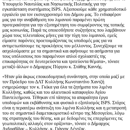
Υπουργείο Ναυτιλίας και Νησιωτικής Πολιτικής για την
εγκατάσταση συστήματος ISPS. Αξιοποιούμε κάθε χρηματοδοτικό
εργαλείο για τον εκσυγχρονισμό του Δήμου μας. Το ενδιαφέρον
μας για την αναβάθμιση του λιμανιού παραμένει πρώτη
προτεραιότητα για την εξυπηρέτηση του συμφέροντος της τοπικής
μας κοινωνίας. Παρά τις οποιεσδήποτε συζητήσεις που λαμβάνουν
χώρα τους τελευταίους μήνες για την τύχη του λιμανιού, εμείς
είμαστε παρόντες προετοιμάζοντας τις υποδομές μας για να
αντιμετωπίσουμε τις προκλήσεις του μέλλοντος. Συνεχίζουμε να
ασχολούμαστε με τα σημαντικά και αφήνουμε τα ασήμαντα για
τους υπόλοιπους που παραμένουν απλοί σχολιαστές της
επικαιρότητας σε δευτερεύοντα και τριτεύοντα θέματα», τόνισε
μεταξύ άλλων ο Δήμαρχος Πύργου κ. Στάθης Καννής.
«Ήταν μία άκρως εποικοδομητική συνάντηση, στην οποία μαζί με
τον Πρόεδρο του ΔΛΤ Κυλλήνης Κωνσταντίνο Χαντζή
ενημερώσαμε τον κ. Γκίκα για όλα τα ζητήματα του λιμένα
Κυλλήνης, καθώς και του αλιευτικού καταφυγίου Αγίου
Παντελεήμονα. Τέθηκαν επί τάπητος τα απαραίτητα έργα
υποδομών και εκβάθυνσης και φυσικά ο εξοπλισμός ISPS. Στόχος
είναι η περαιτέρω ανάπτυξη του λιμένα Κυλλήνης και η μετατροπή
του σε σημαντικό διαμετακομιστικό κέντρο της Μεσογείου, λόγω
της στρατηγικής του θέσης, και με δεδομένες τις επερχόμενες τις
γεωπολιτικές αλλαγές στον ορίζοντα», τόνισε ο Δήμαρχος
Ανδραβίδας – Κυλλήνης, κ. Γιάννης Λέντζας.