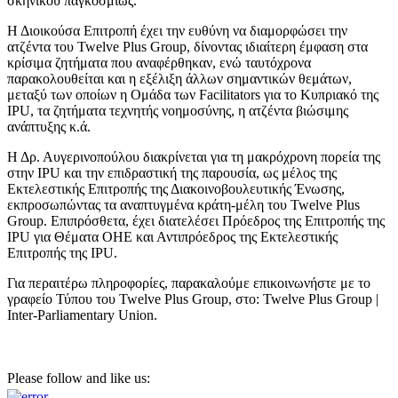
σκηνικού παγκοσμίως.
Η Διοικούσα Επιτροπή έχει την ευθύνη να διαμορφώσει την
ατζέντα του Twelve Plus Group, δίνοντας ιδιαίτερη έμφαση στα
κρίσιμα ζητήματα που αναφέρθηκαν, ενώ ταυτόχρονα
παρακολουθείται και η εξέλιξη άλλων σημαντικών θεμάτων,
μεταξύ των οποίων η Ομάδα των Facilitators για το Κυπριακό της
IPU, τα ζητήματα τεχνητής νοημοσύνης, η ατζέντα βιώσιμης
ανάπτυξης κ.ά.
Η Δρ. Αυγερινοπούλου διακρίνεται για τη μακρόχρονη πορεία της
στην IPU και την επιδραστική της παρουσία, ως μέλος της
Εκτελεστικής Επιτροπής της Διακοινοβουλευτικής Ένωσης,
εκπροσωπώντας τα αναπτυγμένα κράτη-μέλη του Twelve Plus
Group. Επιπρόσθετα, έχει διατελέσει Πρόεδρος της Επιτροπής της
IPU για Θέματα ΟΗΕ και Αντιπρόεδρος της Εκτελεστικής
Επιτροπής της IPU.
Για περαιτέρω πληροφορίες, παρακαλούμε επικοινωνήστε με το
γραφείο Τύπου του Twelve Plus Group, στο: Twelve Plus Group |
Inter-Parliamentary Union.
Please follow and like us: