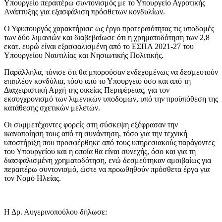
Υπουργείο περαιτέρω συντονισμός με το Υπουργείο Αγροτικής
Ανάπτυξης για εξασφάλιση πρόσθετων κονδυλίων.
Ο Υφυπουργός χαρακτήρισε ως έργο προτεραιότητας τις υποδομές
των δύο λιμανιών και διαβεβαίωσε ότι η χρηματοδότηση των 2,8
εκατ. ευρώ είναι εξασφαλισμένη από το ΕΣΠΑ 2021-27 του
Υπουργείου Ναυτιλίας και Νησιωτικής Πολιτικής.
Παράλληλα, τόνισε ότι θα μπορούσαν ενδεχομένως να δεσμευτούν
επιπλέον κονδύλια, τόσο από το Υπουργείο όσο και από τη
Διαχειριστική Αρχή της οικείας Περιφέρειας, για τον
εκσυγχρονισμό των λιμενικών υποδομών, υπό την προϋπόθεση της
κατάθεσης σχετικών μελετών.
Οι συμμετέχοντες φορείς στη σύσκεψη εξέφρασαν την
ικανοποίηση τους από τη συνάντηση, τόσο για την τεχνική
υποστήριξη που προσφέρθηκε από τους υπηρεσιακούς παράγοντες
του Υπουργείου και η οποία θα είναι συνεχής, όσο και για τη
διασφαλισμένη χρηματοδότηση, ενώ δεσμεύτηκαν αμοιβαίως για
περαιτέρω συντονισμό, ώστε να προωθηθούν πρόσθετα έργα για
τον Νομό Ηλείας.
Η Δρ. Αυγερινοπούλου δήλωσε: