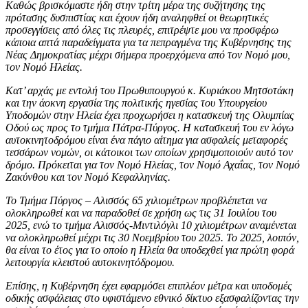
Καθώς βρισκόμαστε ήδη στην τρίτη μέρα της συζήτησης της
πρότασης δυσπιστίας και έχουν ήδη αναληφθεί οι θεωρητικές
προσεγγίσεις από όλες τις πλευρές, επιτρέψτε μου να προσφέρω
κάποια απτά παραδείγματα για τα πεπραγμένα της Κυβέρνησης της
Νέας Δημοκρατίας μέχρι σήμερα προερχόμενα από τον Νομό μου,
τον Νομό Ηλείας.
Κατ’ αρχάς με εντολή του Πρωθυπουργού κ. Κυριάκου Μητσοτάκη
και την άοκνη εργασία της πολιτικής ηγεσίας του Υπουργείου
Υποδομών στην Ηλεία έχει προχωρήσει η κατασκευή της Ολυμπίας
Οδού ως προς το τμήμα Πάτρα-Πύργος. Η κατασκευή του εν λόγω
αυτοκινητοδρόμου είναι ένα πάγιο αίτημα για ασφαλείς μεταφορές
τεσσάρων νομών, οι κάτοικοι των οποίων χρησιμοποιούν αυτό τον
δρόμο. Πρόκειται για τον Νομό Ηλείας, τον Νομό Αχαΐας, τον Νομό
Ζακύνθου και τον Νομό Κεφαλληνίας.
Το Τμήμα Πύργος – Αλισσός 65 χιλιομέτρων προβλέπεται να
ολοκληρωθεί και να παραδοθεί σε χρήση ως τις 31 Ιουλίου του
2025, ενώ το τμήμα Αλισσός-Μιντιλόγλι 10 χιλιομέτρων αναμένεται
να ολοκληρωθεί μέχρι τις 30 Νοεμβρίου του 2025. Το 2025, λοιπόν,
θα είναι το έτος για το οποίο η Ηλεία θα υποδεχθεί για πρώτη φορά
λειτουργία κλειστού αυτοκινητόδρομου.
Επίσης, η Κυβέρνηση έχει εφαρμόσει επιπλέον μέτρα και υποδομές
οδικής ασφάλειας στο υφιστάμενο εθνικό δίκτυο εξασφαλίζοντας την