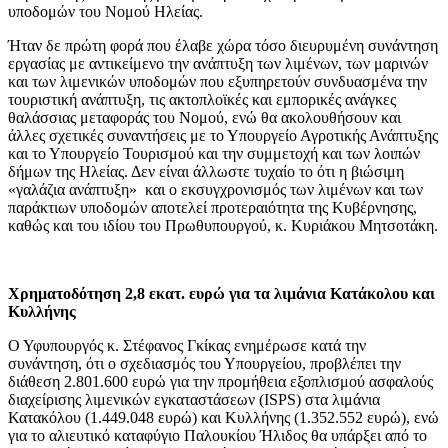
υποδομών του Νομού Ηλείας.
Ήταν δε πρώτη φορά που έλαβε χώρα τόσο διευρυμένη συνάντηση
εργασίας με αντικείμενο την ανάπτυξη των λιμένων, των μαρινών
και των λιμενικών υποδομών που εξυπηρετούν συνδυασμένα την
τουριστική ανάπτυξη, τις ακτοπλοϊκές και εμπορικές ανάγκες
θαλάσσιας μεταφοράς του Νομού, ενώ θα ακολουθήσουν και
άλλες σχετικές συναντήσεις με το Υπουργείο Αγροτικής Ανάπτυξης
και το Υπουργείο Τουρισμού και την συμμετοχή και των λοιπών
δήμων της Ηλείας. Δεν είναι άλλωστε τυχαίο το ότι η βιώσιμη
«γαλάζια ανάπτυξη» και ο εκσυγχρονισμός των λιμένων και των
παράκτιων υποδομών αποτελεί προτεραιότητα της Κυβέρνησης,
καθώς και του ιδίου του Πρωθυπουργού, κ. Κυριάκου Μητσοτάκη.
Χρηματοδότηση 2,8 εκατ. ευρώ για τα λιμάνια Κατάκολου και
Κυλλήνης
Ο Υφυπουργός κ. Στέφανος Γκίκας ενημέρωσε κατά την
συνάντηση, ότι ο σχεδιασμός του Υπουργείου, προβλέπει την
διάθεση 2.801.600 ευρώ για την προμήθεια εξοπλισμού ασφαλούς
διαχείρισης λιμενικών εγκαταστάσεων (ISPS) στα λιμάνια
Κατακόλου (1.449.048 ευρώ) και Κυλλήνης (1.352.552 ευρώ), ενώ
για το αλιευτικό καταφύγιο Παλουκίου Ήλιδος θα υπάρξει από το