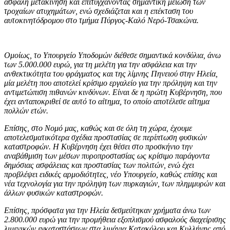
ασφαλή μετακίνηση και επιτυγχάνοντας σημαντική μείωση των
τροχαίων ατυχημάτων, ενώ σχεδιάζεται και η επέκταση του
αυτοκινητόδρομου στο τμήμα Πύργος-Καλό Νερό-Τσακώνα.
Ομοίως, το Υπουργείο Υποδομών διέθεσε σημαντικά κονδύλια, άνω
των 5.000.000 ευρώ, για τη μελέτη για την ασφάλεια και την
ανθεκτικότητα του φράγματος και της λίμνης Πηνειού στην Ηλεία,
μία μελέτη που αποτελεί κρίσιμο εργαλείο για την πρόληψη και την
αντιμετώπιση πιθανών κινδύνων. Είναι δε η πρώτη Κυβέρνηση, που
έχει ανταποκριθεί σε αυτό το αίτημα, το οποίο αποτέλεσε αίτημα
πολλών ετών.
Επίσης, στο Νομό μας, καθώς και σε όλη τη χώρα, έχουμε
αποτελεσματικότερα σχέδια προστασίας σε περίπτωση φυσικών
καταστροφών. Η Κυβέρνηση έχει θέσει στο προσκήνιο την
αναβάθμιση των μέσων πυροπροστασίας ως κρίσιμο παράγοντα
δημόσιας ασφάλειας και προστασίας των πολιτών, ενώ έχει
προβλέψει ειδικές αρμοδιότητες, νέο Υπουργείο, καθώς επίσης και
νέα τεχνολογία για την πρόληψη των πυρκαγιών, των πλημμυρών και
άλλων φυσικών καταστροφών.
Επίσης, πρόσφατα για την Ηλεία δεσμεύτηκαν χρήματα άνω των
2.800.000 ευρώ για την προμήθεια εξοπλισμού ασφαλούς διαχείρισης
λιμενικών εγκαταστάσεων στα λιμάνια Κατακόλου και Κυλλήνης από