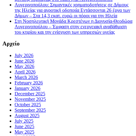
Αυγερινοπούλου: Σημαντικές χρηματοδοτήσεις σε Δήμους
της Ηλείας για αγροτική οδοποιία Εντάσσονται 26 έργα των
Δήμων – Στα 14,3 εκατ. ευρώ οι πόροι για την Ηλεία
Στη Νοσηλευτική Μονάδα Κρεστένων η Διονυσία-Θεοδώρα
Αυγερινοπούλου – Έμφαση στην ενεργειακή αναβάθμιση
του κτιρίου και την ενίσχυση των υπηρεσιών υγείας
Αρχείο
July 2026
June 2026
May 2026
April 2026
March 2026
February 2026
January 2026
December 2025
November 2025
October 2025
September 2025
August 2025
July 2025
June 2025
May 2025