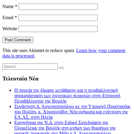
Name
*
Email
*
Website
This site uses Akismet to reduce spam.
Learn how your comment
data is processed
.
Τελευταία Νέα
Η πορεία της δίκαιης μετάβασης και η περιβαλλοντική
αποκατάσταση των λιγνιτικών περιοχών στην Επιτροπή
Περιβάλλοντος της Βουλής
Συνάντηση Δ. Αυγερινοπούλου με τον Υπουργό Προστασίας
του Πολίτη, κ. Χρυσοχοΐδη: Νέα οχήματα και ενίσχυση της
ΕΛ.ΑΣ. στην Ηλεία
Εισηγήτρια της Ν.Δ. στην Ειδική Συνεδρίαση της
Ολομέλειας της Βουλής στη μνήμη των θυμάτων της
φονικής πυρκαγιάς στο Μάτι η Δ. Αυγερινοπούλου