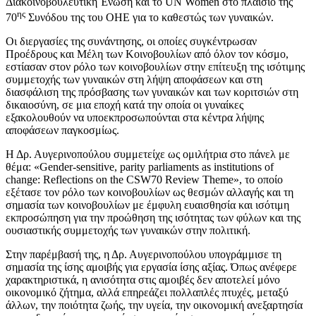
Διακοινοβουλευτική Ένωση και το UN Women στο πλαίσιο της
ης
70
Συνόδου της του ΟΗΕ για το καθεστώς των γυναικών.
Οι διεργασίες της συνάντησης, οι οποίες συγκέντρωσαν
Προέδρους και Μέλη των Κοινοβουλίων από όλον τον κόσμο,
εστίασαν στον ρόλο των κοινοβουλίων στην επίτευξη της ισότιμης
συμμετοχής των γυναικών στη λήψη αποφάσεων και στη
διασφάλιση της πρόσβασης των γυναικών και των κοριτσιών στη
δικαιοσύνη, σε μια εποχή κατά την οποία οι γυναίκες
εξακολουθούν να υποεκπροσωπούνται στα κέντρα λήψης
αποφάσεων παγκοσμίως.
Η Δρ. Αυγερινοπούλου συμμετείχε ως ομιλήτρια στο πάνελ με
θέμα: «Gender-sensitive, parity parliaments as institutions of
change: Reflections on the CSW70 Review Theme», το οποίο
εξέτασε τον ρόλο των κοινοβουλίων ως θεσμών αλλαγής και τη
σημασία των κοινοβουλίων με έμφυλη ευαισθησία και ισότιμη
εκπροσώπηση για την προώθηση της ισότητας των φύλων και της
ουσιαστικής συμμετοχής των γυναικών στην πολιτική.
Στην παρέμβασή της, η Δρ. Αυγερινοπούλου υπογράμμισε τη
σημασία της ίσης αμοιβής για εργασία ίσης αξίας. Όπως ανέφερε
χαρακτηριστικά, η ανισότητα στις αμοιβές δεν αποτελεί μόνο
οικονομικό ζήτημα, αλλά επηρεάζει πολλαπλές πτυχές, μεταξύ
άλλων, την ποιότητα ζωής, την υγεία, την οικονομική ανεξαρτησία