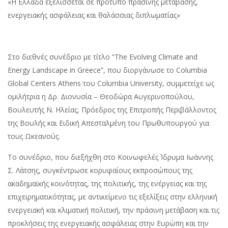
«Η Ελλάδα εξελίσσεται σε πρότυπο πράσινης μετάβασης,
ενεργειακής ασφάλειας και θαλάσσιας διπλωματίας»
Στο διεθνές συνέδριο με τίτλο “The Evolving Climate and
Energy Landscape in Greece”, που διοργάνωσε το Columbia
Global Centers Athens του Columbia University, συμμετείχε ως
ομιλήτρια η Δρ. Διονυσία – Θεοδώρα Αυγερινοπούλου,
Βουλευτής Ν. Ηλείας, Πρόεδρος της Επιτροπής Περιβάλλοντος
της Βουλής και Ειδική Απεσταλμένη του Πρωθυπουργού για
τους Ωκεανούς.
Το συνέδριο, που διεξήχθη στο Κοινωφελές Ίδρυμα Ιωάννης
Σ. Λάτσης, συγκέντρωσε κορυφαίους εκπροσώπους της
ακαδημαϊκής κοινότητας, της πολιτικής, της ενέργειας και της
επιχειρηματικότητας, με αντικείμενο τις εξελίξεις στην ελληνική
ενεργειακή και κλιματική πολιτική, την πράσινη μετάβαση και τις
προκλήσεις της ενεργειακής ασφάλειας στην Ευρώπη και την