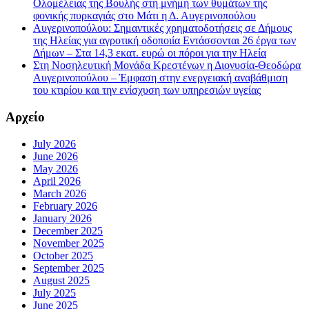
Ολομέλειας της Βουλής στη μνήμη των θυμάτων της
φονικής πυρκαγιάς στο Μάτι η Δ. Αυγερινοπούλου
Αυγερινοπούλου: Σημαντικές χρηματοδοτήσεις σε Δήμους
της Ηλείας για αγροτική οδοποιία Εντάσσονται 26 έργα των
Δήμων – Στα 14,3 εκατ. ευρώ οι πόροι για την Ηλεία
Στη Νοσηλευτική Μονάδα Κρεστένων η Διονυσία-Θεοδώρα
Αυγερινοπούλου – Έμφαση στην ενεργειακή αναβάθμιση
του κτιρίου και την ενίσχυση των υπηρεσιών υγείας
Αρχείο
July 2026
June 2026
May 2026
April 2026
March 2026
February 2026
January 2026
December 2025
November 2025
October 2025
September 2025
August 2025
July 2025
June 2025