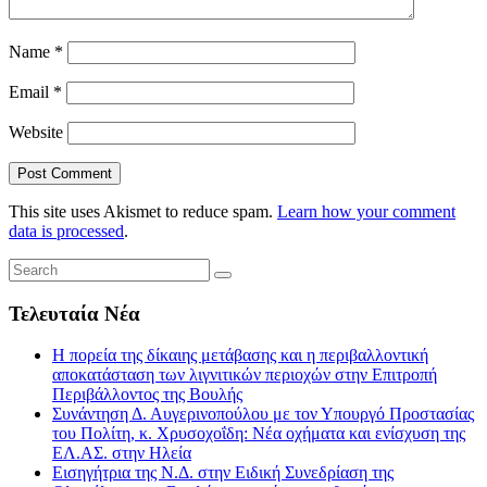
Name
*
Email
*
Website
This site uses Akismet to reduce spam.
Learn how your comment
data is processed
.
Τελευταία Νέα
Η πορεία της δίκαιης μετάβασης και η περιβαλλοντική
αποκατάσταση των λιγνιτικών περιοχών στην Επιτροπή
Περιβάλλοντος της Βουλής
Συνάντηση Δ. Αυγερινοπούλου με τον Υπουργό Προστασίας
του Πολίτη, κ. Χρυσοχοΐδη: Νέα οχήματα και ενίσχυση της
ΕΛ.ΑΣ. στην Ηλεία
Εισηγήτρια της Ν.Δ. στην Ειδική Συνεδρίαση της