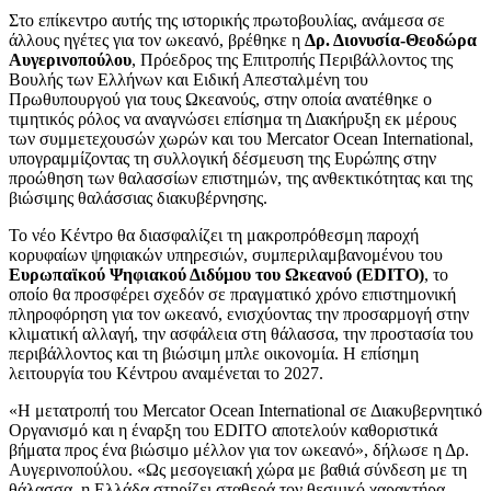
Στο επίκεντρο αυτής της ιστορικής πρωτοβουλίας, ανάμεσα σε
άλλους ηγέτες για τον ωκεανό, βρέθηκε η
Δρ. Διονυσία-Θεοδώρα
Αυγερινοπούλου
, Πρόεδρος της Επιτροπής Περιβάλλοντος της
Βουλής των Ελλήνων και Ειδική Απεσταλμένη του
Πρωθυπουργού για τους Ωκεανούς, στην οποία ανατέθηκε ο
τιμητικός ρόλος να αναγνώσει επίσημα τη Διακήρυξη εκ μέρους
των συμμετεχουσών χωρών και του Mercator Ocean International,
υπογραμμίζοντας τη συλλογική δέσμευση της Ευρώπης στην
προώθηση των θαλασσίων επιστημών, της ανθεκτικότητας και της
βιώσιμης θαλάσσιας διακυβέρνησης.
Το νέο Κέντρο θα διασφαλίζει τη μακροπρόθεσμη παροχή
κορυφαίων ψηφιακών υπηρεσιών, συμπεριλαμβανομένου του
Ευρωπαϊκού Ψηφιακού Διδύμου του Ωκεανού (
EDITO
)
, το
οποίο θα προσφέρει σχεδόν σε πραγματικό χρόνο επιστημονική
πληροφόρηση για τον ωκεανό, ενισχύοντας την προσαρμογή στην
κλιματική αλλαγή, την ασφάλεια στη θάλασσα, την προστασία του
περιβάλλοντος και τη βιώσιμη μπλε οικονομία. Η επίσημη
λειτουργία του Κέντρου αναμένεται το 2027.
«Η μετατροπή του Mercator Ocean International σε Διακυβερνητικό
Οργανισμό και η έναρξη του EDITO αποτελούν καθοριστικά
βήματα προς ένα βιώσιμο μέλλον για τον ωκεανό», δήλωσε η Δρ.
Αυγερινοπούλου. «Ως μεσογειακή χώρα με βαθιά σύνδεση με τη
θάλασσα, η Ελλάδα στηρίζει σταθερά τον θεσμικό χαρακτήρα