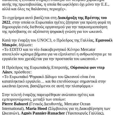
αυτής της πρωτοβουλίας, η οποία θα ωφελήσει όχι μόνο την Ε.Ε.,
αλλά και όλες τις θαλάσσιες περιοχές».
Το εγχείρημα αυτό βασίζεται στη
Διακήρυξη της Βρέστης του
2022
, στην οποία οι Ευρωπαίοι ηγέτες ζήτησαν για πρώτη φορά τη
δημιουργία ενός διεθνούς οργανισμού για την παγκοσμιοποίηση
της πρόσβασης σε αξιόπιστη ψηφιακή γνώση για τον ωκεανό.
Κατά την έναρξη του UNOC3, ο Πρόεδρος της Γαλλίας,
Εμανουέλ
Μακρόν
, δήλωσε:
«Το EDITO και το νέο διακυβερνητικό Κέντρο Mercator
αποτελούν κρίσιμα βήματα για να εξοπλιστεί η ανθρωπότητα με τα
εργαλεία που χρειάζεται για την προστασία του ωκεανού.»
Η Πρόεδρος της Ευρωπαϊκής Επιτροπής,
Ούρσουλα φον ντερ
Λάιεν
, πρόσθεσε:
«Το Ευρωπαϊκό Ψηφιακό Δίδυμο του Ωκεανού είναι ένα
καταπληκτικό εργαλείο… και θα επενδύσουμε σημαντικά στην
ωκεάνια έρευνα, βασιζόμενοι σε αυτή την πλατφόρμα.»
Στην τελετή έναρξης παρευρέθηκαν ανώτατοι ηγέτες και
εμπειρογνώμονες, μεταξύ των οποίων:
Pierre
Bahurel
(Γενικός Διευθυντής, Mercator Ocean
International),
Maria
Hood
(Σύμβουλος για τη Διακυβέρνηση των
Ωκεανών),
Agn
ès
Pannier
-Runacher
(Υφυπουργός Γαλλίας),