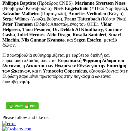
Philippe
Baptiste
(Πρόεδρος CNES),
Marianne
Sivertsen
N
æss
(Νορβηγικό Κοινοβούλιο),
Niels
Engelschi
øn
(ΥΠΕΞ Νορβηγίας),
Salvador
Malheiro
(Πορτογαλία),
Annelies
Verlinden
(Βέλγιο),
Serge
Wilmes
(Λουξεμβούργο),
Franz
Tattenbach
(Κόστα Ρίκα),
Peter
Thomson
(Ειδικός Απεσταλμένος του ΟΗΕ),
Vidar
Helgesen
,
Timo
Pesonen
,
Dr
. Delilah
Al
Khudhairy
,
Corinne
Casha
,
Juliet
Hermes
,
Aldo
Drago
,
Rosalia
Santoleri
,
Stuart
Minchin
,
Nils
Gunnar
Kvamst
ø
, και
Segen
Estefen
, μεταξύ
άλλων.
Η πρωτοβουλία ευθυγραμμίζεται με ευρύτερα διεθνή και
ευρωπαϊκά πλαίσια, όπως το
Ευρωπαϊκή Ψηφιακή Δίδυμο του
Ωκεανού
, η
Δεκαετία των Ηνωμένων Εθνών για την Επιστήμη
των Ωκεανών
, και η
Υπηρεσία
Copernicus
, εξασφαλίζοντας ότι η
Ευρώπη παραμένει πρωτοπόρος στην παγκόσμια ωκεάνια
διακυβέρνηση.
Please follow and like us: