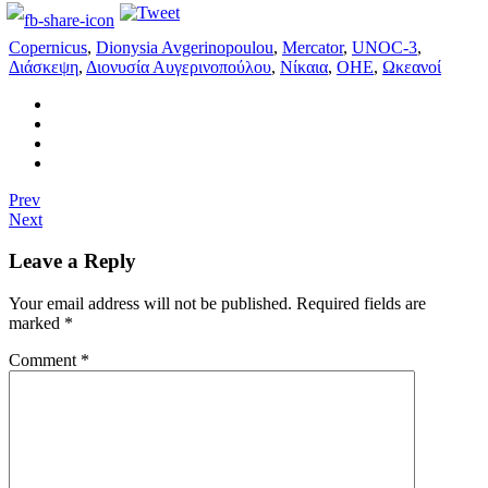
Copernicus
,
Dionysia Avgerinopoulou
,
Mercator
,
UNOC-3
,
Διάσκεψη
,
Διονυσία Αυγερινοπούλου
,
Νίκαια
,
ΟΗΕ
,
Ωκεανοί
Prev
Next
Leave a Reply
Your email address will not be published.
Required fields are
marked
*
Comment
*