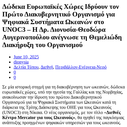
Δώδεκα Ευρωπαϊκές Χώρες Ιδρύουν τον
Πρώτο Διακυβερνητικό Οργανισμό για
Ψηφιακά Συστήματα Ωκεανών στο
UNOC3 – Η Δρ. Διονυσία-Θεοδώρα
Αυγερινοπούλου ανέγνωσε τη Θεμελιώδη
Διακήρυξη του Οργανισμού
June 10, 2025
dionysia
Δελτία Τύπου
,
Διεθνή
,
Περιβάλλον-Ενέργεια-Νερό
0
0
Σε μία ιστορική στιγμή για τη διακυβέρνηση των ωκεανών, δώδεκα
ευρωπαϊκές χώρες, υπό την ηγεσία της Γαλλίας και της Νορβηγίας,
ανακοίνωσαν την ίδρυση του πρώτου Διακυβερνητικού
Οργανισμού για τα Ψηφιακά Συστήματα των Ωκεανών κατά τη
διάρκεια της Τρίτης Διάσκεψης του ΟΗΕ για τους Ωκεανούς
(UNOC3) στη Νίκαια. Ο νέος οργανισμός, με τον τίτλο «
Διεθνές
Κέντρο
Mercator
για τους Ωκεανούς»
, θα ηγηθεί της παγκόσμιας
ανάπτυξης προηγμένων ψηφιακών υπηρεσιών για τους ωκεανούς.