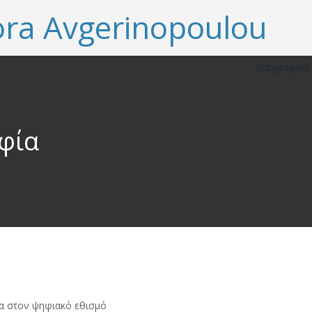
Βιογραφικ
φία