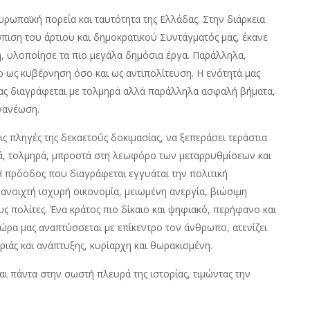
ευρωπαϊκή πορεία και ταυτότητα της Ελλάδας. Στην διάρκεια
πιση του άρτιου και δημοκρατικού Συντάγματός μας, έκανε
, υλοποίησε τα πιο μεγάλα δημόσια έργα. Παράλληλα,
 ως κυβέρνηση όσο και ως αντιπολίτευση. Η ενότητά μας
α μας διαγράφεται με τολμηρά αλλά παράλληλα ασφαλή βήματα,
νανέωση.
ις πληγές της δεκαετούς δοκιμασίας, να ξεπεράσει τεράστια
ά, τολμηρά, μπροστά στη λεωφόρο των μεταρρυθμίσεων και
Η πρόοδος που διαγράφεται εγγυάται την πολιτική
νοιχτή ισχυρή οικονομία, μειωμένη ανεργία, βιώσιμη
 πολίτες. Ένα κράτος πιο δίκαιο και ψηφιακό, περήφανο και
ώρα μας αναπτύσσεται με επίκεντρο τον άνθρωπο, ατενίζει
ριάς και ανάπτυξης, κυρίαρχη και θωρακισμένη.
αι πάντα στην σωστή πλευρά της ιστορίας, τιμώντας την