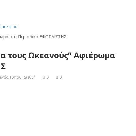
ια τους Ωκεανούς” Αφιέρωμα
ΗΣ
ελτία Τύπου
,
Διεθνή
0
0