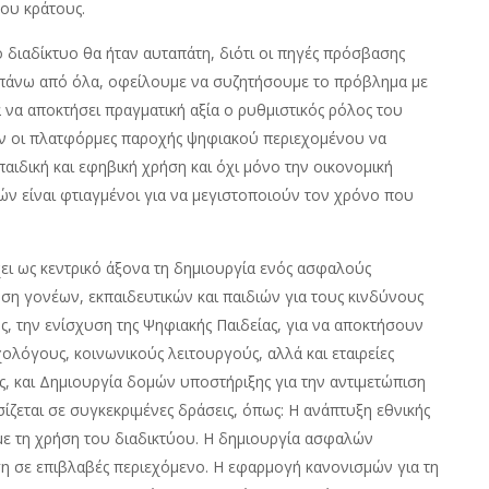
του κράτους.
διαδίκτυο θα ήταν αυταπάτη, διότι οι πηγές πρόσβασης
ι πάνω από όλα, οφείλουμε να συζητήσουμε το πρόβλημα με
ια να αποκτήσει πραγματική αξία ο ρυθμιστικός ρόλος του
ούν οι πλατφόρμες παροχής ψηφιακού περιεχομένου να
ιδική και εφηβική χρήση και όχι μόνο την οικονομική
ιών είναι φτιαγμένοι για να μεγιστοποιούν τον χρόνο που
χει ως κεντρικό άξονα τη δημιουργία ενός ασφαλούς
ση γονέων, εκπαιδευτικών και παιδιών για τους κινδύνους
ης, την ενίσχυση της Ψηφιακής Παιδείας, για να αποκτήσουν
χολόγους, κοινωνικούς λειτουργούς, αλλά και εταιρείες
ς, και Δημιουργία δομών υποστήριξης για την αντιμετώπιση
ίζεται σε συγκεκριμένες δράσεις, όπως: Η ανάπτυξη εθνικής
με τη χρήση του διαδικτύου. Η δημιουργία ασφαλών
 σε επιβλαβές περιεχόμενο. Η εφαρμογή κανονισμών για τη