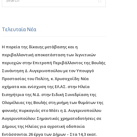
Τελευταία Νέα
Η πορεία της δίκαιης μετάβασης και η
περιβαλλοντική αποκατάσταση των λιγνιτικών
περιοχών στην Επιτροπή Περιβάλλοντος της Βουλής
Συνάντηση Δ. Αυγερινοπούλου με τον Υπουργό
Προστασίας του Πολίτη, κ. Χρυσοχοΐδη: Νέα
οχήματα και ενίσχυση της ΕΛ.ΑΣ. στην Ηλεία
Εισηγήτρια της Ν.Δ. στην Ειδική Συνεδρίαση της
Ολομέλειας της Βουλής στη μνήμη των θυμάτων της
φονικής πυρκαγιάς στο Μάτι η Δ. Αυγερινοπούλου
Αυγερινοπούλου: Σημαντικές χρηματοδοτήσεις σε
Δήμους της Ηλείας για αγροτική οδοποιία
Εντάσσονται 26 έργα των Δήμων – Στα 14,3 εκατ.