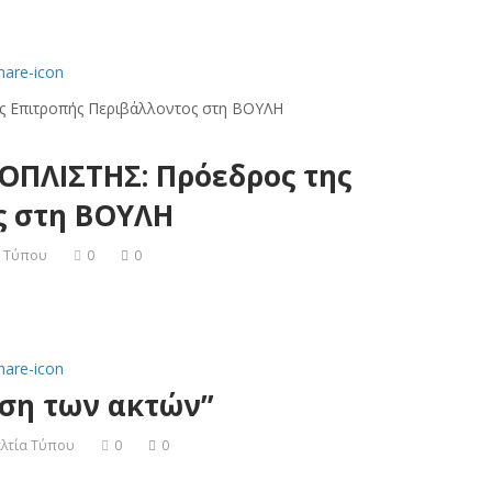
ΟΠΛΙΣΤΗΣ: Πρόεδρος της
ς στη ΒΟΥΛΗ
α Τύπου
0
0
ση των ακτών”
λτία Τύπου
0
0