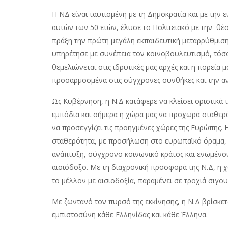
Η ΝΔ είναι ταυτισμένη με τη Δημοκρατία και με την 
αυτών των 50 ετών, έλυσε το Πολιτειακό με την θέσ
πράξη την πρώτη μεγάλη εκπαιδευτική μεταρρύθμιση
υπηρέτησε με συνέπεια τον κοινοβουλευτισμό, τόσο
θεμελιώνεται στις ιδρυτικές μας αρχές και η πορεί
προσαρμοσμένα στις σύγχρονες συνθήκες και την α
Ως Κυβέρνηση, η Ν.Δ κατάφερε να κλείσει οριστικά τ
εμπόδια και σήμερα η χώρα μας να προχωρά σταθερ
να προσεγγίζει τις προηγμένες χώρες της Ευρώπης. 
σταθερότητα, με προσήλωση στο ευρωπαϊκό όραμα, α
ανάπτυξη, σύγχρονο κοινωνικό κράτος και ενωμένους
αισιόδοξο. Με τη διαχρονική προσφορά της Ν.Δ, η χ
το μέλλον με αισιοδοξία, παραμένει σε τροχιά σιγου
Με ζωντανό τον πυρσό της εκκίνησης, η Ν.Δ βρίσκετ
εμπιστοσύνη κάθε Ελληνίδας και κάθε Έλληνα.