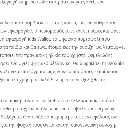
ιεξαγωγή ενημερωτικών εκστρατειών για γονείς και
εργαλείο που συμβουλεύει τους γονείς πώς να ρυθμίσουν
ων εφαρμογών, ο περιορισμός τους και οι ημέρες και ώρες
ι η εφαρμογή Kids Wallet, το ψηφιακό πορτοφόλι που
τα παιδιά και θα είναι έτοιμο έως την άνοιξη. Θα λειτουργεί
οποιεί την πραγματική ηλικία του χρήστη. Θεμελιώδης
γήσει ένα υγιές ψηφιακό μέλλον και θα θωρακίσει τη νεολαία
εχνολογικά επιτεύγματα ως εργαλεία προόδου, εκπαίδευσης
ξαιρετικά χρήσιμος αλλά δεν πρέπει να εξελιχθεί σε
ευρωπαϊκή πολιτική και καθιστά την Ελλάδα πρωτοπόρο
ναι ηθική υποχρέωση όλων μας να συμβάλουμε ενεργά και
ι διεξάγεται ένα τεράστιο πείραμα με τους εγκεφάλους των
για την ψυχική τους υγεία και την οικογενειακή συνοχή.