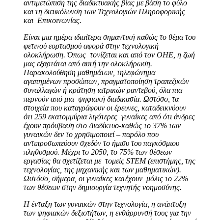
αντιμετώπιση της διαδικτυακής βίας με βάση το φύλο
και τη διευκόλυνση των Τεχνολογιών Πληροφορικής
και Επικοινωνίας.
Είναι μια ημέρα ιδιαίτερα σημαντική καθώς το θέμα του
φετινού εορτασμού αφορά στην τεχνολογική
ολοκλήρωση. Όπως τονίζεται και από τον ΟΗΕ, η ζωή
μας εξαρτάται από αυτή την ολοκλήρωση.
Παρακολούθηση μαθημάτων, τηλεφώνημα
αγαπημένων προσώπων, πραγματοποίηση τραπεζικών
συναλλαγών ή κράτηση ιατρικών ραντεβού, όλα πια
περνούν από μια ψηφιακή διαδικασία. Ωστόσο, τα
στοιχεία που καταγράφουν οι έρευνες, καταδεικνύουν
ότι 259 εκατομμύρια λιγότερες γυναίκες από ότι άνδρες
έχουν πρόσβαση στο Διαδίκτυο-καθώς το 37% των
γυναικών δεν το χρησιμοποιεί – παρόλο που
αντιπροσωπεύουν σχεδόν το ήμισυ του παγκόσμιου
πληθυσμού. Μέχρι το 2050, το 75% των θέσεων
εργασίας θα σχετίζεται με τομείς STEM (επιστήμης, της
τεχνολογίας, της μηχανικής και των μαθηματικών).
Ωστόσο, σήμερα, οι γυναίκες κατέχουν μόλις το 22%
των θέσεων στην δημιουργία τεχνητής νοημοσύνης.
Η ένταξη των γυναικών στην τεχνολογία, η ανάπτυξη
των ψηφιακών δεξιοτήτων, η ενθάρρυνσή τους για την