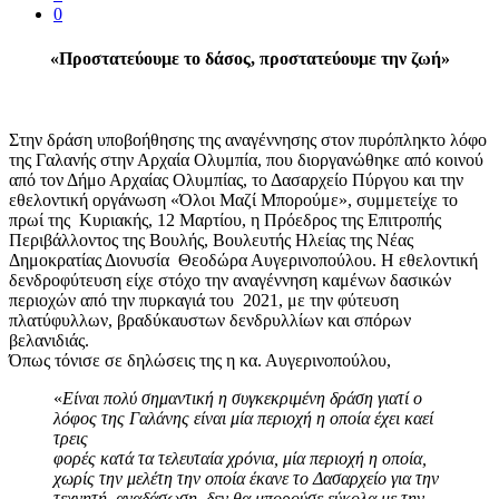
0
«Προστατεύουμε το δάσος, προστατεύουμε την ζωή»
Στην δράση υποβοήθησης της αναγέννησης στον πυρόπληκτο λόφο
της Γαλανής στην Αρχαία Ολυμπία, που διοργανώθηκε από κοινού
από τον Δήμο Αρχαίας Ολυμπίας, το Δασαρχείο Πύργου και την
εθελοντική οργάνωση «Όλοι Μαζί Μπορούμε», συμμετείχε το
πρωί της Κυριακής, 12 Μαρτίου, η Πρόεδρος της Επιτροπής
Περιβάλλοντος της Βουλής, Βουλευτής Ηλείας της Νέας
Δημοκρατίας Διονυσία Θεοδώρα Αυγερινοπούλου. Η εθελοντική
δενδροφύτευση είχε στόχο την αναγέννηση καμένων δασικών
περιοχών από την πυρκαγιά του 2021, με την φύτευση
πλατύφυλλων, βραδύκαυστων δενδρυλλίων και σπόρων
βελανιδιάς.
Όπως τόνισε σε δηλώσεις της η κα. Αυγερινοπούλου,
«
Είναι πολύ σημαντική η συγκεκριμένη δράση γιατί ο
λόφος της Γαλάνης είναι μία περιοχή η οποία έχει καεί
τρεις
φορές κατά τα τελευταία χρόνια, μία περιοχή η οποία,
χωρίς την μελέτη την οποία έκανε το
Δασαρχείο για την
τεχνητή αναδάσωση, δεν θα μπορούσε εύκολα με την