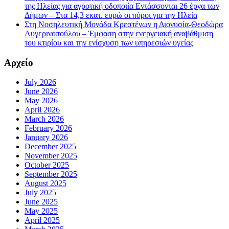
της Ηλείας για αγροτική οδοποιία Εντάσσονται 26 έργα των
Δήμων – Στα 14,3 εκατ. ευρώ οι πόροι για την Ηλεία
Στη Νοσηλευτική Μονάδα Κρεστένων η Διονυσία-Θεοδώρα
Αυγερινοπούλου – Έμφαση στην ενεργειακή αναβάθμιση
του κτιρίου και την ενίσχυση των υπηρεσιών υγείας
Αρχείο
July 2026
June 2026
May 2026
April 2026
March 2026
February 2026
January 2026
December 2025
November 2025
October 2025
September 2025
August 2025
July 2025
June 2025
May 2025
April 2025