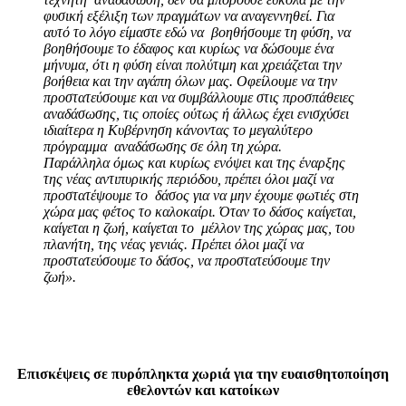
φυσική εξέλιξη
των πραγμάτων να αναγεννηθεί. Για
αυτό το λόγο είμαστε εδώ να βοηθήσουμε τη φύση, να
βοηθήσουμε το έδαφος και κυρίως να δώσουμε ένα
μήνυμα, ότι η φύση είναι πολύτιμη και
χρειάζεται την
βοήθεια και την αγάπη όλων μας. Οφείλουμε να την
προστατεύσουμε και να
συμβάλλουμε στις προσπάθειες
αναδάσωσης, τις οποίες ούτως ή άλλως έχει ενισχύσει
ιδιαίτερα η Κυβέρνηση κάνοντας το μεγαλύτερο
πρόγραμμα αναδάσωσης σε όλη τη χώρα.
Παράλληλα όμως και κυρίως ενόψει και της έναρξης
της νέας αντιπυρικής περιόδου, πρέπει
όλοι μαζί να
προστατέψουμε το δάσος για να μην έχουμε φωτιές στη
χώρα μας φέτος το
καλοκαίρι. Όταν το δάσος καίγεται,
καίγεται η ζωή, καίγεται το μέλλον της χώρας μας, του
πλανήτη, της νέας γενιάς. Πρέπει όλοι μαζί να
προστατεύσουμε το δάσος, να
προστατεύσουμε την
ζωή».
Επισκέψεις σε πυρόπληκτα χωριά για την ευαισθητοποίηση
εθελοντών και κατοίκων