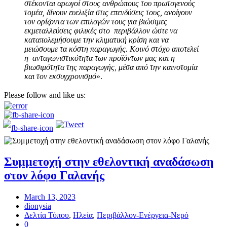
στέκονται αρωγοί στους ανθρώπους του πρωτογενούς
τομέα, δίνουν ευελιξία στις επενδύσεις τους, ανοίγουν
τον ορίζοντα των επιλογών τους για βιώσιμες
εκμεταλλεύσεις φιλικές στο περιβάλλον ώστε να
καταπολεμήσουμε την κλιματική κρίση και να
μειώσουμε τα κόστη παραγωγής. Κοινό στόχο αποτελεί
η ανταγωνιστικότητα των προϊόντων μας και η
βιωσιμότητα της παραγωγής, μέσα από την καινοτομία
και τον εκσυγχρονισμό
».
Please follow and like us:
Συμμετοχή στην εθελοντική αναδάσωση
στον λόφο Γαλανής
March 13, 2023
dionysia
Δελτία Τύπου
,
Ηλεία
,
Περιβάλλον-Ενέργεια-Νερό
0