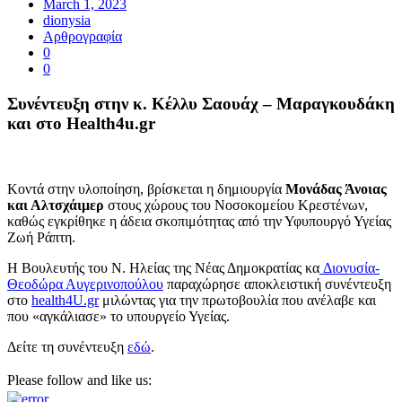
March 1, 2023
dionysia
Αρθρογραφία
0
0
Συνέντευξη στην κ. Κέλλυ Σαουάχ – Μαραγκουδάκη
και στο Health4u.gr
Κοντά στην υλοποίηση, βρίσκεται η δημιουργία
Μονάδας Άνοιας
και Αλτσχάιμερ
στους χώρους του Νοσοκομείου Κρεστένων,
καθώς εγκρίθηκε η άδεια σκοπιμότητας από την Υφυπουργό Υγείας
Ζωή Ράπτη.
Η Βουλευτής του Ν. Ηλείας της Νέας Δημοκρατίας κα
Διονυσία-
Θεοδώρα Αυγερινοπούλου
παραχώρησε αποκλειστική συνέντευξη
στο
health4U.gr
μιλώντας για την πρωτοβουλία που ανέλαβε και
που «αγκάλιασε» το υπουργείο Υγείας.
Δείτε τη συνέντευξη
εδώ
.
Please follow and like us: