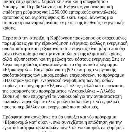
μικρές επιχειρήσεις. Σημαντική είναι και η απόφαση του
Υπουργείου Περιβάλλοντος και Ενέργειας για αναδρομική
επιδότηση ρεύματος για 1.250.000 εμπορικούς καταναλωτές,
αρτοποιούς και αγρότες ύψους 85 εκατ. ευρώ, δίνοντας μια
σημαντική οικονομική ανάσα, εν μέσω της διεθνούς ενεργειακής
κρίσης.
Πέρα από την στήριξη, η Κυβέρνηση προχώρησε σε στοχευμένες
παρεμβάσεις για την εξοικονόμηση ενέργειας, καθώς η ενεργειακή
αποδοτικότητα και η εξοικονόμηση ενέργειας είναι μέτρα που όχι
μόνο είναι κρίσιμα για την αντιμετώπιση της κλιματικής κρίσης,
αλλά εξυπηρετούν και τη μείωση του κόστους ενέργειας. Στις εν
λόγω παρεμβάσεις συγκαταλέγεται το σημαντικό πρόγραμμα
«Εξοικονομώ – Επιχειρώ» για τη βελτίωση της ενεργειακής
αποδοτικότητας των μικρομεσαίων επιχειρήσεων, το πρόγραμμα
«Ηλέκτρα» για την ενεργειακή αναβάθμιση των δημοσίων
κτιρίων, το πρόγραμμα «Έξυπνες Πόλεις», αλλά και η επέκταση
της εφαρμογής του προγράμματος «Ανακυκλώνω – Αλλάζω
Συσκευή» που επιχορηγεί τα νοικοκυριά για την αντικατάσταση
παλαιών ενεργοβόρων ηλεκτρικών συσκευών με νέες, φιλικές
προς το περιβάλλον και ενεργειακά πιο αποδοτικές.
Πρόσφατα ανακοινώθηκε ότι θα υπάρξει και νέο πρόγραμμα
«Εξοικονομώ κατ’ οίκον», ενώ συνεχίζεται η επιδότηση για την
εγκατάσταση φωτοβολταϊκών πάνελ σε νοικοκυριά, επιχειρήσεις