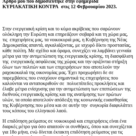
Άρθρο μου που δημοσιεύτηκε στην εφημερίδα
ΚΥΡΙΑΚΑΤΙΚΗ ΚΟΝΤΡΑ στις 12 Φεβρουαρίου 2023.
Στην ενεργειακή κρίση και το κύμα ακρίβειας που σαρώνουν
ολόκληρη την Ευρώπη και επηρεάζουν σοβαρά και τη χώρα μας,
τις επιχειρήσεις μας, τα νοικοκυριά μας, η Κυβέρνηση της Νέας
Δημοκρατίας απαντά, αγκαλιάζοντας, με ισχυρό δίκτυ προστασίας,
κάθε πολίτη. Με σχέδιο και όραμα, συνεχίζει να λαμβάνει γενναία
μέτρα για την αντιμετώπιση της ενεργειακής κρίσης, τη διασφάλιση
της ενεργειακής ασφάλειας της χώρας και την οριζόντια στήριξη
όλων των πολιτών και των επιχειρήσεων που αποτελούν την
ραχοκοκαλιά της οικονομίας μας. Έχει προχωρήσει δε σε
παρεμβάσεις που ενισχύουν σημαντικά τις επιχειρήσεις που
καλούνται να ανταποκριθούν σε πολυεπίπεδες προκλήσεις και
έλαβε μέτρα ενίσχυσης για την αντιμετώπιση των επιπτώσεων της
διεθνούς ενεργειακής κρίσης και της ανατίμησης των πρώτων
υλών, τα οποία αποτελούν απόδειξη της κοινωνικής ευαισθησίας
της Κυβέρνησης που μέσα και σε αυτήν την συγκυρία διαφυλάττει
τους κόπους του ελληνικού λαού.
Η επιδότηση ρεύματος σε νοικοκυριά και επιχειρήσεις είναι ένα
διαρκές μέτρο για όσο απαιτούν οι συνθήκες, όπου και συνεχίζεται
για 18ο μήνα, ενώ δίνεται έκτακτη επιδότηση ρεύματος για τις