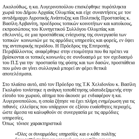
Ακολούθως, η κα. Αυγερινοπούλου επισκέφθηκε πυρόπληκτα
χωριά του Δήμου Αρχαίας Ολυμπίας και είχε συναντήσεις με τον
αντιδήμαρχο Αγροτικής Ανάπτυξης και Πολιτικής Προστασίας κ.
Βασίλη Αρβανίτη, προέδρους τοπικών κοινοτήτων και κατοίκους,
εκπροσώπους του Κυνηγετικού Συλλόγου Ολυμπίας και
εθελοντές, σε μια προσπάθειας ενίσχυσης της συνεργασία των
τοπικών κοινωνιών με τις αρμόδιες υπηρεσίες και φορείς, εν όψει
της αντιπυρικής περιόδου. Η Πρόεδρος της Επιτροπής
Περιβάλλοντος αναφέρθηκε στην ετοιμότητα που θα πρέπει να
βρίσκονται οι τοπικές κοινωνίες σε συνδυασμό με τον σχεδιασμό
του Π.Σ για την προστασία της φύσης και των δασών, προσπάθεια
που μόνο αν γίνει συλλογικά μπορεί αν φέρει θετικά
αποτελέσματα.
Στο πλαίσιο αυτό, από τον Πρόεδρο της Τ.Κ Χελιδονίου κ. Βασίλη
Γκολφίνο τονίστηκε η ανάγκη τοποθέτησης υδατοδεξαμενής στην
είσοδο του χωριού, αίτημα που άκουσε με ενδιαφέρον η κα.
Αυγερινοπούλου, η οποία ζήτησε να έχει πλήρη ενημέρωση για τις
πιθανές ελλείψεις που υπάρχουν σε εξίσου ευαίσθητες περιοχές,
ώστε άμεσα να καλυφθούν σε συνεργασία με τις αρμόδιες
υπηρεσίες.
Όπως τόνισε χαρακτηριστικά
«
Όλες οι συναρμόδιες υπηρεσίες και ο κάθε πολίτης