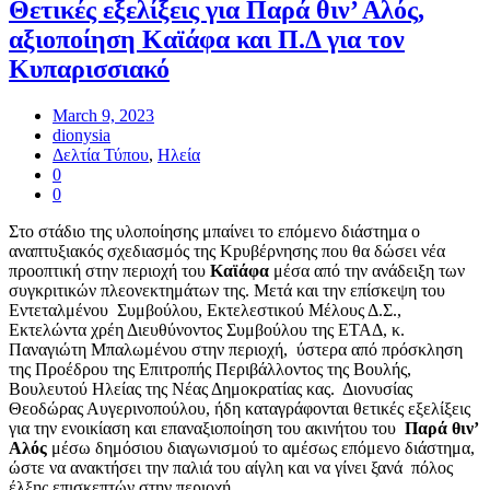
Θετικές εξελίξεις για Παρά θιν’ Αλός,
αξιοποίηση Καϊάφα και Π.Δ για τον
Κυπαρισσιακό
March 9, 2023
dionysia
Δελτία Τύπου
,
Ηλεία
0
0
Στο στάδιο της υλοποίησης μπαίνει το επόμενο διάστημα ο
αναπτυξιακός σχεδιασμός της Κpυβέρνησης που θα δώσει νέα
προοπτική στην περιοχή του
Καϊάφα
μέσα από την ανάδειξη των
συγκριτικών πλεονεκτημάτων της. Μετά και την επίσκεψη του
Εντεταλμένου Συμβούλου, Εκτελεστικού Μέλους Δ.Σ.,
Εκτελώντα χρέη Διευθύνοντος Συμβούλου της ΕΤΑΔ, κ.
Παναγιώτη Μπαλωμένου στην περιοχή, ύστερα από πρόσκληση
της Προέδρου της Επιτροπής Περιβάλλοντος της Βουλής,
Βουλευτού Ηλείας της Νέας Δημοκρατίας κας. Διονυσίας
Θεοδώρας Αυγερινοπούλου, ήδη καταγράφονται θετικές εξελίξεις
για την ενοικίαση και επαναξιοποίηση του ακινήτου του
Παρά θιν’
Αλός
μέσω δημόσιου διαγωνισμού το αμέσως επόμενο διάστημα,
ώστε να ανακτήσει την παλιά του αίγλη και να γίνει ξανά πόλος
έλξης επισκεπτών στην περιοχή.