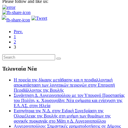
Please follow and like us:
Prev.
1
2
3
Τελευταία Νέα
Η πορεία της δίκαιης μετάβασης και η περιβαλλοντική
αποκατάσταση των λιγνιτικών περιοχών στην Επιτροπή
Περιβάλλοντος της Βουλής
Συνάντηση Δ. Αυγερινοπούλου με τον Υπουργό Προστασίας
του Πολίτη, κ. Χρυσοχοΐδη: Νέα οχήματα και ενίσχυση της
ΕΛ.ΑΣ. στην Ηλεία
Εισηγήτρια της Ν.Δ. στην Ειδική Συνεδρίαση της
Ολομέλειας της Βουλής στη μνήμη των θυμάτων της
φονικής πυρκαγιάς στο Μάτι η Δ. Αυγερινοπούλου
Αυγερινοπούλου: Σημαντικές χρηματοδοτήσεις σε Δήμους