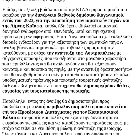
Επίσης, σε εξέλιξη βρίσκεται από την ΕΤΑΔ η προετοιμασία του
φακέλου για την
διενέργεια διεθνούς δημόσιου διαγωνισμού,
εντός του 2023, για την αξιοποίηση των ιαματικών πηγών και
της Λίμνης Καϊάφα
, καθώς ήδη έχει εκδηλωθεί σημαντικό
δυνητικό ενδιαφέρον από επενδυτές, μετά και την σχετική
πρόσκληση ενδιαφέροντος. Η κα. Αυγερινοπούλου έχει εκδηλώσει
διαρκές ενδιαφέρον για την αξιοποίηση των ιαματικών πηγών,
αναλαμβάνοντας σημαντικές πρωτοβουλίες προς αυτή την
κατεύθυνση, με στόχο
την ανάπτυξη της Λουτροπόλεως
με
σύγχρονες υποδομές, που θα σέβονται στο μοναδικό χαρακτήρα
του περιβάλλοντος και θα αναδεικνύουν και θα αξιοποιούν
καινοτόμα και ποιοτικά τις πηγές, με την ανάπτυξη δραστηριοτήτων
που θα αναβαθμίσουν το ακίνητο και θα το καταστήσουν σε πόλο
υποδειγματικής πράσινης και ποιοτικής τουριστικής ανάπτυξης
διεθνούς βεληνεκούς ενώ ταυτόχρονα
θα δημιουργήσουν θέσεις
εργασίας για τους κατοίκους της περιοχής.
Παράλληλα, εντός της άνοιξης θα δημοσιοποιηθεί προς
διαβούλευση η
ειδική περιβαλλοντική μελέτη που εκπονείται
επί του Προεδρικού Διατάγματος για τον Κυπαρισσιακό
Κόλπο
ώστε φορείς και πολίτες να έχουν την δυνατότητα να
εκφράσουν τις απόψεις και να καταθέσουν τις προτάσεις τους, με
στόχο να τεθεί σε νέα βάση η βιώσιμη ανάπτυξη της περιοχής.
Όπως τόνισε η κα. Αυγερινοπούλου, από την διαδικασία που