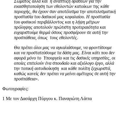
Σώματος αλλά και η ανάπτυξη δράσεων για την
ευαισθητοποίηση των εθελοντών κατοίκων της κάθε
περιοχής, θα έχουν σαν αποτέλεσμα
την αποτελεσματική
προστασία του δασικού μας κεφαλαίου. Η προστασία
του φυσικού π
εριβάλλοντος και η λήψη μέτρων
πρόληψης αποτελούν πρώτιστη προτεραιότητα και
ευχαριστούμε θερμά όσους προσφέρουν σε αυτή την
προσπάθεια, όπως τους εθελοντές.
Θα πρέπει όλοι μας να αγκαλιάσουμε, να φροντίσουμε
και να προστατεύσουμε τα δάση
μας. Είναι κάτι που δεν
αφορά μόνο το Υπουργείο και τις δασικές υπηρεσίες, οι
οποίες
επιτελούν ένα σπουδαίο και αξιόλογο έργο, αλλά
την τοπική αυτοδιοίκηση και κάθε πολίτη
ξεχωριστά,
καθώς κανείς δεν πρέπει να μείνει αμέτοχος σε αυτή την
προσπάθεια
».
Φωτογραφίες:
1 Με τον Δασάρχη Πύργου κ. Παναγιώτη Λάττα