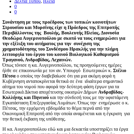
Δελτία Τύπου
,
Ηλεία
0
0
Συνάντηση με τους προέδρους των τοπικών κοινοτήτων
Στρουσίου και Μυρσίνης είχε η Πρόεδρος της Επιτροπής
Περιβάλλοντος της Βουλής, Βουλευτής Ηλείας, Διονυσία
Θεοδώρα Αυγερινοπούλου με σκοπό να τους ενημερώσει για
την εξέλιξη του αιτήματος για την συνέχιση της
χρηματοδότησης του Συνδέσμου Ηρακλής για την πλήρη
λειτουργία του έργου του κοινού Βιολογικού Καθαρισμού
Τραγανού, Ανδραβίδας, Λεχαινών.
Όπως τόνισε η κα. Αυγερινοπούλου, τις προηγούμενες ημέρες
ήλθε σε επικοινωνία με τον αν. Υπουργό Εσωτερικών κ.
Στέλιο
Πέτσα
ο οποίος την διαβεβαίωσε ότι για μια ακόμη φορά η
Κυβέρνηση ανταποκρίνεται θετικά σε ένα ιδιαίτερα σημαντικό
αίτημα του νομού που αφορά την δεύτερη φάση έργων για τα
Εσωτερικά Δίκτυα αποχέτευσης οικισμών Δήμων
Ανδραβίδας-
Κυλλήνης και Πηνειού
και την σύνδεσή τους με την υφιστάμενη
Εγκατάσταση Επεξεργασίας Λυμάτων. Όπως την ενημέρωσε ο κ.
Πέτσας, την ερχόμενη εβδομάδα το θέμα περνά από την
Οικονομική Επιτροπή από την οποία αναμένεται και η έγκριση για
την θετική έκβαση της υπόθεσης.
Η κα. Αυγερινοπούλου εδώ και μια δεκαετία υποστηρίζει τα έργα