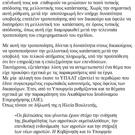
επένδυσή τους και επιθυμούν να μειώσουν το ποσό τυπικής
απόδοσης της μελλοντικής τους κατάστασης. Χωρίς την σημαντική
αυτή ρύθμιση, μετά την αποπληρωμή δεν υπήρχε δυνατότητα
υποβολής επιπλέον τροποποίησης από τον δικαιούχο και όφειλε να
διατηρήσει τη μελλοντική του κατάσταση, σε όρους τυπικής
απόδοσης, όπως αυτή είχε διαμορφωθεί μετά την τελευταία
τροποποίηση του επιχειρηματικού του σχεδίου.
Με αυτή την τροποποίηση, δίνεται η δυνατότητα στους δικαιούχους
να τροποποιήσουν την μελλοντική τους κατάσταση μετά την
υποβολή του τελικού αιτήματος πληρωμής, υπό την προϋπόθεση
ότι δεν επηρεάζεται η επιλεξιμότητα των επενδύσεων.
Ταυτόχρονα, εξετάστηκε λύση για να αντιμετωπιστεί ένα θέμα που
είχε προκύψει σχετικά με τις παρακρατήσεις από τα έργα.
Με μία αλλαγή που έκανε το ΥΠΑΑΤ εξαντλεί το περιθώριο που
έδινε συγκεκριμένος ευρωπαϊκός κανονισμός, προς όφελος των
δικαιούχων. Έτσι, από το Υπουργείο ρυθμίζονται και τα θέµατα
σχετικά µε την παρακράτηση του Ακαθάριστου Ισοδύναµου
Επιχορήγησης (ΑΙΕ).
Όπως τόνισε σε δήλωσή της η Ηλεία Βουλευτής,
«Ο
ι βελτιώσεις που γίνονται έχουν στόχο την ενίσχυση
της βιωσιμότητας των αγροτικών εκμεταλλεύσεων, την
επενδυτική ενδυνάμωση των αγροτών και την στήριξή
των νέων αγροτών. Η Κυβέρνηση και το Υπουργείο