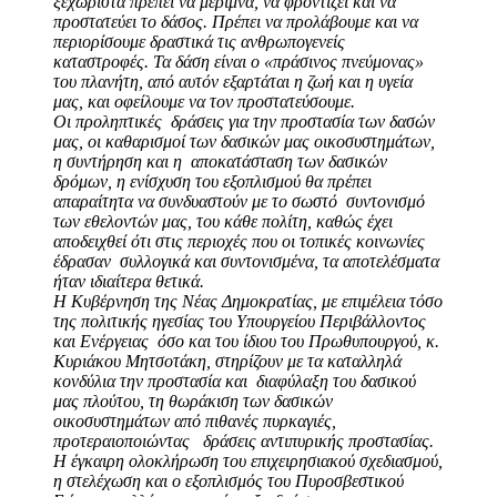
ξεχωριστά πρέπει να μεριμνά, να φροντίζει και να
προστατεύει το δάσος. Πρέπει να
προλάβουμε και να
περιορίσουμε δραστικά τις ανθρωπογενείς
καταστροφές. Τα δάση είναι
ο «πράσινος πνεύμονας»
του πλανήτη, από αυτόν εξαρτάται η ζωή και η υγεία
μας, και
οφείλουμε να τον προστατεύσουμε.
Οι προληπτικές δράσεις για την προστασία των δασών
μας, οι καθαρισμοί των δασικών μας οικοσυστημάτων,
η συντήρηση και η αποκατάσταση
των δασικών
δρόμων, η ενίσχυση του εξοπλισμού θα πρέπει
απαραίτητα να συνδυαστούν
με το σωστό συντονισμό
των εθελοντών μας, του κάθε πολίτη, καθώς έχει
αποδειχθεί ότι
στις περιοχές που οι τοπικές κοινωνίες
έδρασαν συλλογικά και συντονισμένα, τα
αποτελέσματα
ήταν ιδιαίτερα θετικά.
Η Κυβέρνηση της Νέας Δημοκρατίας, με επιμέλεια
τόσο
της πολιτικής ηγεσίας του Υπουργείου Περιβάλλοντος
και Ενέργειας όσο και του ίδιου
του Πρωθυπουργού, κ.
Κυριάκου Μητσοτάκη, στηρίζουν με τα καταλληλά
κονδύλια την
προστασία και διαφύλαξη του δασικού
μας πλούτου, τη θωράκιση των δασικών
οικοσυστημάτων από πιθανές πυρκαγιές,
προτεραιοποιώντας δράσεις αντιπυρικής
προστασίας.
Η έγκαιρη ολοκλήρωση του επιχειρησιακού σχεδιασμού,
η στελέχωση και ο
εξοπλισμός του Πυροσβεστικού