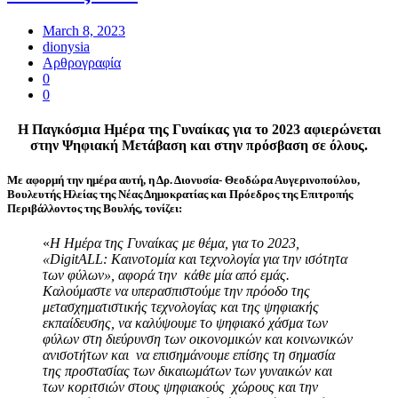
March 8, 2023
dionysia
Αρθρογραφία
0
0
Η Παγκόσμια Ημέρα της Γυναίκας για το 2023 αφιερώνεται
στην Ψηφιακή Μετάβαση και στην πρόσβαση σε όλους.
Με αφορμή την ημέρα αυτή, η Δρ. Διονυσία- Θεοδώρα Αυγερινοπούλου,
Βουλευτής Ηλείας της Νέας Δημοκρατίας και Πρόεδρος της Επιτροπής
Περιβάλλοντος της Βουλής, τονίζει:
«
Η Ημέρα της Γυναίκας με θέμα, για το 2023,
«DigitALL: Καινοτομία και τεχνολογία για την ισότητα
των φύλων», αφορά την κάθε μία από εμάς.
Καλούμαστε να υπερασπιστούμε την πρόοδο της
μετασχηματιστικής τεχνολογίας και της ψηφιακής
εκπαίδευσης, να καλύψουμε το ψηφιακό χάσμα των
φύλων στη διεύρυνση των οικονομικών και κοινωνικών
ανισοτήτων και να επισημάνουμε επίσης τη σημασία
της προστασίας των δικαιωμάτων των γυναικών και
των κοριτσιών στους ψηφιακούς χώρους και την