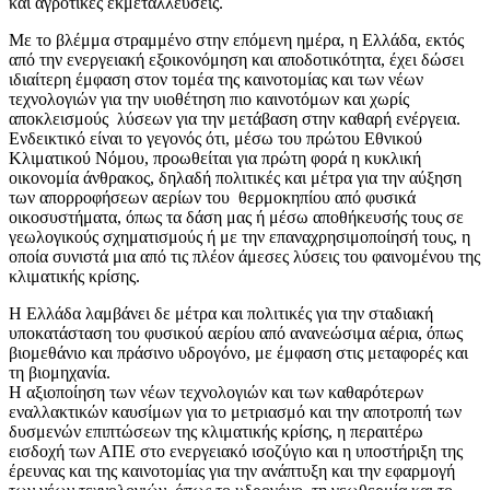
και αγροτικές εκμεταλλεύσεις.
Με το βλέμμα στραμμένο στην επόμενη ημέρα, η Ελλάδα, εκτός
από την ενεργειακή εξοικονόμηση και αποδοτικότητα, έχει δώσει
ιδιαίτερη έμφαση στον τομέα της καινοτομίας και των νέων
τεχνολογιών για την υιοθέτηση πιο καινοτόμων και χωρίς
αποκλεισμούς λύσεων για την μετάβαση στην καθαρή ενέργεια.
Ενδεικτικό είναι το γεγονός ότι, μέσω του πρώτου Εθνικού
Κλιματικού Νόμου, προωθείται για πρώτη φορά η κυκλική
οικονομία άνθρακος, δηλαδή πολιτικές και μέτρα για την αύξηση
των απορροφήσεων αερίων του θερμοκηπίου από φυσικά
οικοσυστήματα, όπως τα δάση μας ή μέσω αποθήκευσής τους σε
γεωλογικούς σχηματισμούς ή με την επαναχρησιμοποίησή τους, η
οποία συνιστά μια από τις πλέον άμεσες λύσεις του φαινομένου της
κλιματικής κρίσης.
Η Ελλάδα λαμβάνει δε μέτρα και πολιτικές για την σταδιακή
υποκατάσταση του φυσικού αερίου από ανανεώσιμα αέρια, όπως
βιομεθάνιο και πράσινο υδρογόνο, με έμφαση στις μεταφορές και
τη βιομηχανία.
Η αξιοποίηση των νέων τεχνολογιών και των καθαρότερων
εναλλακτικών καυσίμων για το μετριασμό και την αποτροπή των
δυσμενών επιπτώσεων της κλιματικής κρίσης, η περαιτέρω
εισδοχή των ΑΠΕ στο ενεργειακό ισοζύγιο και η υποστήριξη της
έρευνας και της καινοτομίας για την ανάπτυξη και την εφαρμογή