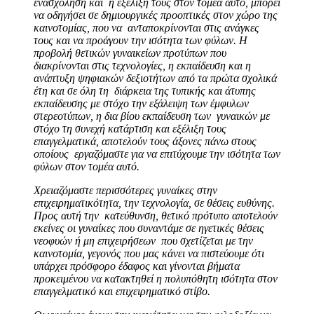
ενασχόληση και η εξέλιξή τους στον τομέα αυτό, μπορεί
να οδηγήσει σε δημιουργικές προοπτικές στον χώρο της
καινοτομίας, που να ανταποκρίνονται στις ανάγκες
τους και να προάγουν την ισότητα των φύλων. Η
προβολή θετικών γυναικείων προτύπων που
διακρίνονται στις τεχνολογίες, η εκπαίδευση και η
ανάπτυξη ψηφιακών δεξιοτήτων από τα πρώτα σχολικά
έτη και σε όλη τη διάρκεια της τυπικής και άτυπης
εκπαίδευσης με στόχο την εξάλειψη των έμφυλων
στερεοτύπων, η δια βίου εκπαίδευση των γυναικών με
στόχο τη συνεχή κατάρτιση και εξέλιξη τους
επαγγελματικά, αποτελούν τους άξονες πάνω στους
οποίους εργαζόμαστε για να επιτύχουμε την ισότητα των
φύλων στον τομέα αυτό.
Χρειαζόμαστε περισσότερες γυναίκες στην
επιχειρηματικότητα, την τεχνολογία, σε θέσεις ευθύνης.
Προς αυτή την κατεύθυνση, θετικό πρότυπο αποτελούν
εκείνες οι γυναίκες που συναντάμε σε ηγετικές θέσεις
νεοφυών ή μη επιχειρήσεων που σχετίζεται με την
καινοτομία, γεγονός που μας κάνει να πιστεύουμε ότι
υπάρχει πρόσφορο έδαφος και γίνονται βήματα
προκειμένου να κατακτηθεί η πολυπόθητη ισότητα στον
επαγγελματικό και επιχειρηματικό στίβο.